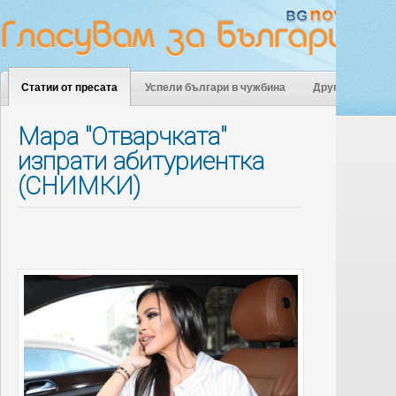
Статии от пресата
Успели българи в чужбина
Други
Мара "Отварчката"
изпрати абитуриентка
(СНИМКИ)