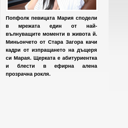
Попфолк певицата Мария сподели
в мрежата един от най-
вълнуващите моменти в живота й.
Миньончето от Стара Загора качи
кадри от изпращането на дъщеря
си Марая. Щерката е абитуриентка
и блести в ефирна алена
прозрачна рокля.