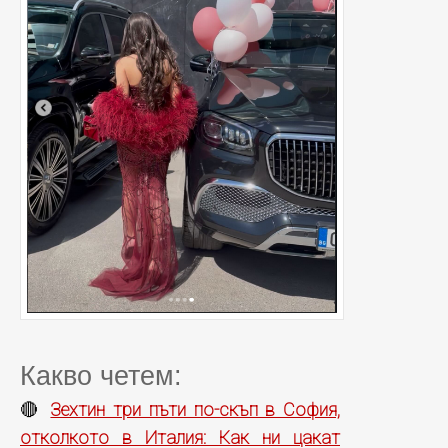
Какво четем:
Зехтин три пъти по-скъп в София,
🔴
отколкото в Италия: Как ни цакат