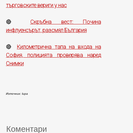
търговските вериги у нас
Скръбна вест: Почина
🔴
инфлуенсърът, разсмял България
Километрична тапа на входа на
🔴
София, полицията проверява наред
Снимки
Източник: lupa
Коментари