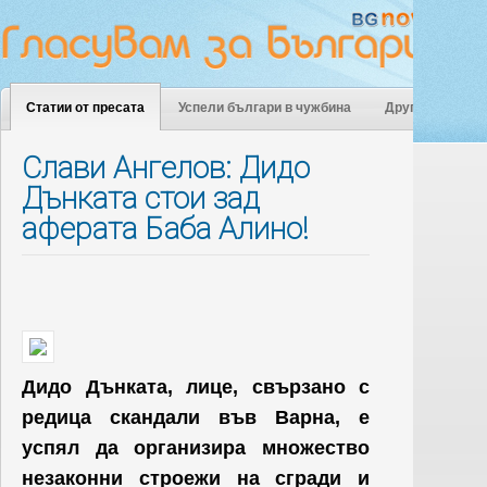
Статии от пресата
Успели българи в чужбина
Други
Слави Ангелов: Дидо
Дънката стои зад
аферата Баба Алино!
Дидо Дънката, лице, свързано с
редица скандали във Варна, е
успял да организира множество
незаконни строежи на сгради и