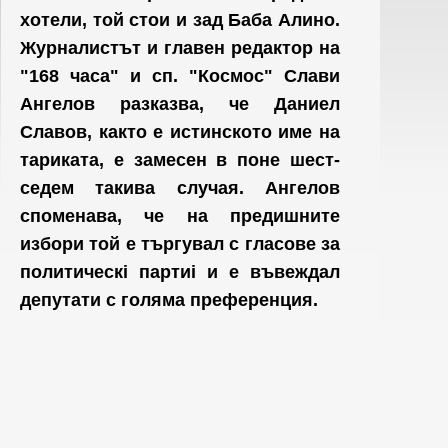
хотели, той стои и зад Баба Алино.
Журналистът и главен редактор на
"168 часа" и сп. "Космос" Слави
Ангелов разказва, че Даниел
Славов, както е истинското име на
тариката, е замесен в поне шест-
седем такива случая. Ангелов
споменава, че на предишните
избори той е търгувал с гласове за
политическi партиi и е въвеждал
депутати с голяма преференция.