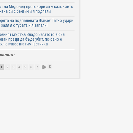
т на Медовец проговори за мъжа, който
жена си с бензин и я подпали
ята на подпалената Файзе: Татко удари
 заля я с тубата и я запали!
еният мъртъв Владо Загатото е бил
ван преди да бъде убит, по-рано е
ял с известна гимнастичка
татии:
К
1
2
3
4
5
6
7
8
9
10