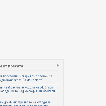
и от пресата
я просълзи България със спомен за
да Захариева: "За мен е чест"
ния забранява алкохола на 5400 гари
нападението над 26-годишния българин
ли до Министерството на културата