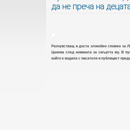
да не преча на децата
Разчувстващ и доста злокобен спомен за 
Цанева след новината за смъртта му. В пу
който е водила с писателя и публицист преди