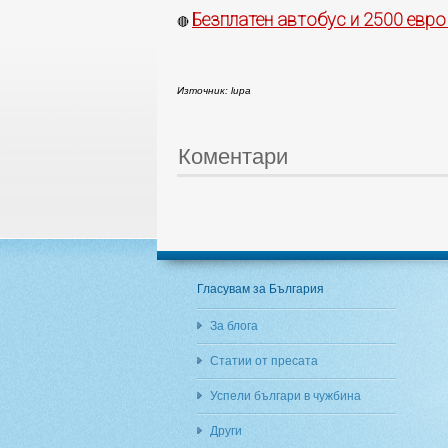
Безплатен автобус и 2500 евро
🔴
Източник: lupa
Коментари
Гласувам за България
За блога
Статии от пресата
Успели българи в чужбина
Други