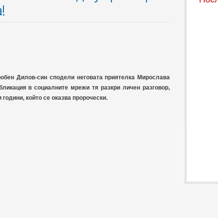
!
Любен Дилов-син сподели неговата приятелка Мирослава
бликация в социалните мрежи тя разкри личен разговор,
 години, който се оказва пророчески.