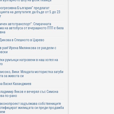
и вулгарното шоу на фолк певица
рогресивна България" предлагат
цията на депутатите да бъде от 5 до 23
т
ичен автотранспорт": Спирачната
ма на автобуса от вчерашното ПТП е била
авна
Дикова в Спешното в Царево
в рая! Ирена Милянкова се раздели с
овски
ки румънци натровени в наш хотел на
то
високо, Вики: Младата мотористка загуби
та за живота си
на Васил Казанджиев
Владимир Янков е вечерял със Симона
ва по-рано
законопроект задължава собствениците
ртифицират жилищата си преди продажба
аем