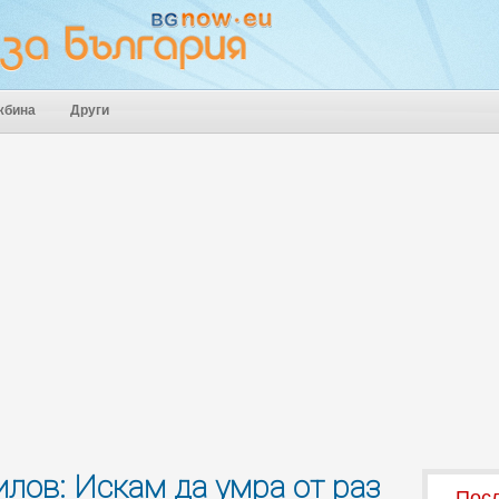
жбина
Други
лов: Искам да умра от раз
Посл