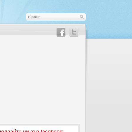
едвайте ни във facebook!