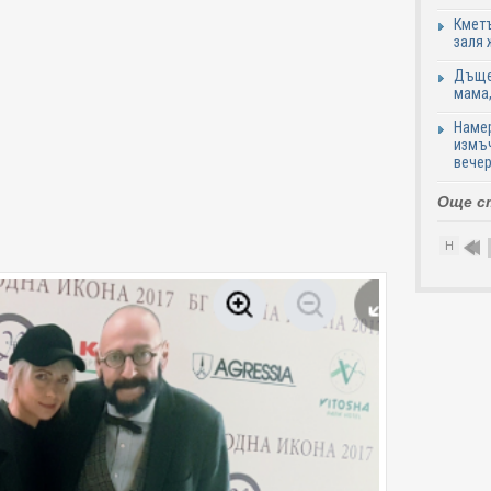
Кметъ
заля 
Дъщер
мама,
Намер
измъч
вечер
Още с
Н