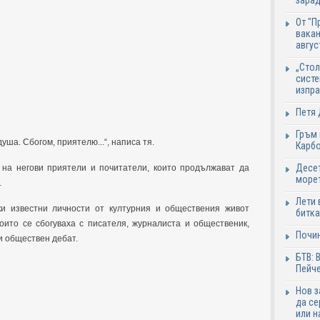
зарад
От "П
вакан
авгус
„Стол
систе
изпр
Петя 
Гръм 
ша. Сбогом, приятелю...“, написа тя.
Карб
Десет
на негови приятели и почитатели, които продължават да
море
.
Лети 
и известни личности от културния и обществения живот
битка
оито се сбогуваха с писателя, журналиста и общественик,
Почи
и обществен дебат.
БТВ: 
Пейче
Нов 
да се
или н