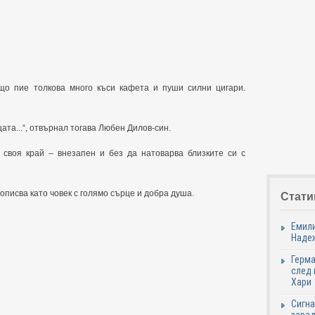
що пие толкова много къси кафета и пуши силни цигари.
цата...“, отвърнал тогава Любен Дилов-син.
 своя край – внезапен и без да натоварва близките си с
писва като човек с голямо сърце и добра душа.
Стати
Емили
Надеж
Герма
след 
Хари
Сигна