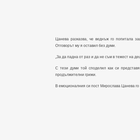
Цанева разказва, че веднъж го попитала за
Отговорът му я оставил без думи.
„За да падна от раз и да не съм в тежест на де
С тези думи той споделил как си представя
продължителни грижи.
В емоционалния си пост Мирослава Цанева го о