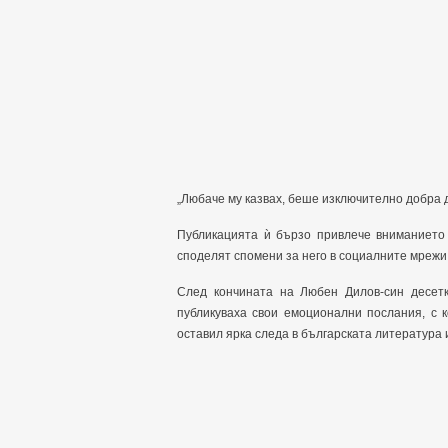
„Любаче му казвах, беше изключително добра ду
Публикацията ѝ бързо привлече вниманието 
споделят спомени за него в социалните мрежи
След кончината на Любен Дилов-син десетк
публикуваха свои емоционални послания, с к
оставил ярка следа в българската литература 