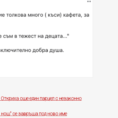
 Откриха още един парцел с незаконно
и нощ" се завръща под ново име