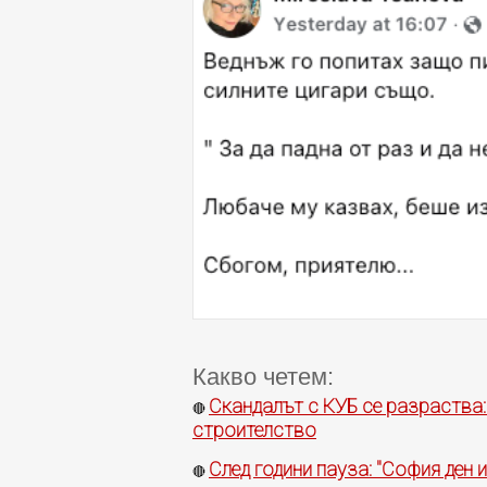
Какво четем:
Скандалът с КУБ се разраства:
🔴
строителство
След години пауза: "София ден 
🔴