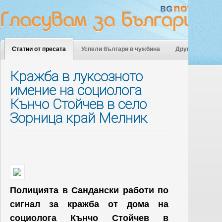
Статии от пресата
Успели българи в чужбина
Други
Кражба в луксозното
имение на социолога
Кънчо Стойчев в село
Зорница край Мелник
Полицията в Сандански работи по
сигнал за кражба от дома на
социолога Кънчо Стойчев в