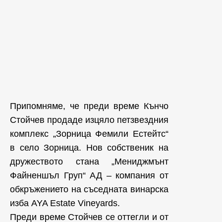
Припомняме, че преди време Кънчо
Стойчев продаде изцяло петзвездния
комплекс „Зорница Фемили Естейтс“
в село Зорница. Нов собственик на
дружеството стана „Мениджмънт
Файненшъл Груп“ АД – компания от
обкръжението на съседната винарска
изба AYA Estate Vineyards.
Преди време Стойчев се оттегли и от