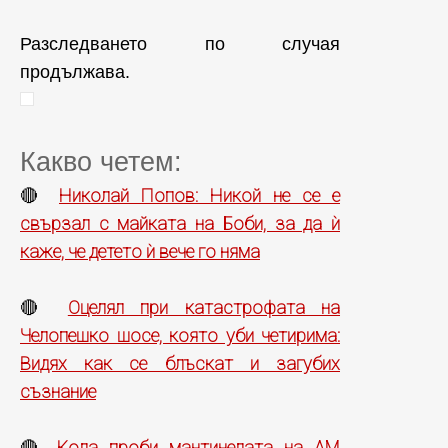
Разследването по случая
продължава.
Какво четем:
Николай Попов: Никой не се е
🔴
свързал с майката на Боби, за да ѝ
каже, че детето ѝ вече го няма
Оцелял при катастрофата на
🔴
Челопешко шосе, която уби четирима:
Видях как се блъскат и загубих
съзнание
Кола проби мантинелата на АМ