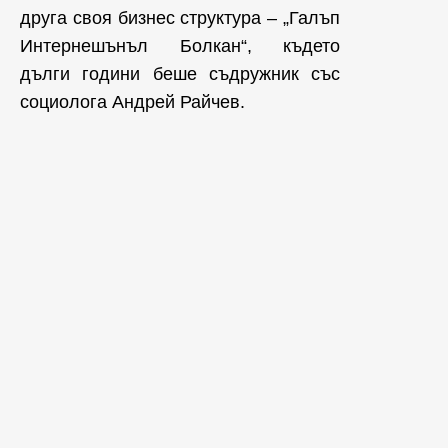
друга своя бизнес структура – „Галъп
Интернешънъл Болкан“, където
дълги години беше съдружник със
социолога Андрей Райчев.