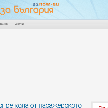
жбина
Други
а спре кола от пасажерското
Посл