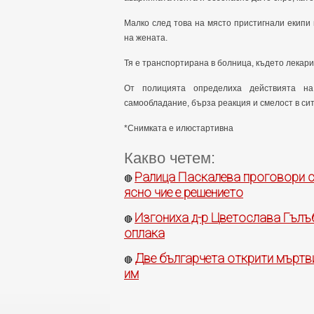
Малко след това на място пристигнали екип
на жената.
Тя е транспортирана в болница, където лекари
От полицията определиха действията на
самообладание, бърза реакция и смелост в сит
*Снимката е илюстартивна
Какво четем:
Ралица Паскалева проговори сл
🔴
ясно чие е решението
Изгониха д-р Цветослава Гълъб
🔴
оплака
Две българчета открити мъртви
🔴
им