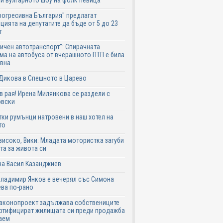
и вулгарното шоу на фолк певица
рогресивна България" предлагат
цията на депутатите да бъде от 5 до 23
т
ичен автотранспорт": Спирачната
ма на автобуса от вчерашното ПТП е била
авна
Дикова в Спешното в Царево
в рая! Ирена Милянкова се раздели с
овски
ки румънци натровени в наш хотел на
то
високо, Вики: Младата мотористка загуби
та за живота си
на Васил Казанджиев
Владимир Янков е вечерял със Симона
ва по-рано
законопроект задължава собствениците
ртифицират жилищата си преди продажба
аем