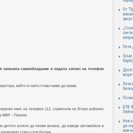
зарад
От "П
вакан
авгус
„Стол
систе
изпр
Петя 
Гръм 
Карб
я запазила самообладание и подала сигнал на телефон
Десет
море
Лети 
ратора, който го напътствал какво да прави.
битка
Почи
БТВ: 
журния екип на телефон 112, служители на Второ районно
Пейче
а МВР – Перник.
Нов 
да се
и детето успяло да поеме волана, да изведе автомобила в
или н
о натиснало старт-стоп бутона.