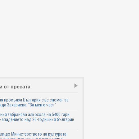
и от пресата
я просълзи България със спомен за
да Захариева: "За мен е чест"
ния забранява алкохола на 5400 гари
нападението над 26-годишния българин
ли до Министерството на културата