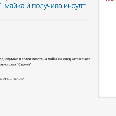
, майка ѝ получила инсулт
днокръвие и спаси живота на майка си, след като жената
агистрала "Струма".
а МВР – Перник.