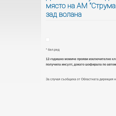
място на АМ "Струма"
зад волана
* бел.ред
12-годишно момиче прояви изключително хла
получила инсулт, докато шофирала по автом
За случая съобщиха от Областната дирекция н