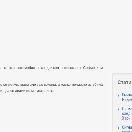
а, когато автомобилът се движел в посока от София към
Стати
се почувствала зле зад волана, а малко по-късно изгубила
л да се движи по магистралата.
Емили
Надеж
Герма
след 
Хари
Сигна