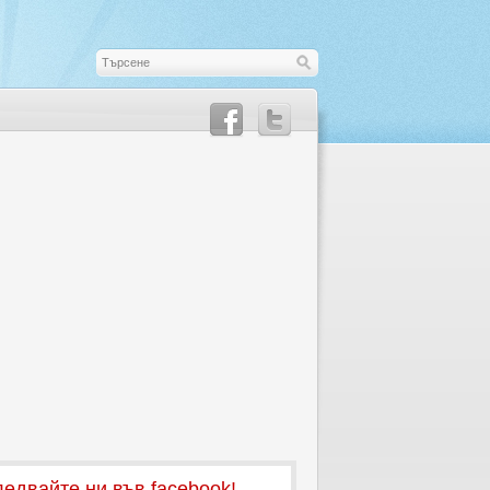
едвайте ни във facebook!