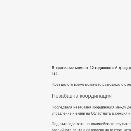
В критичния момент 12-годишната ѝ дъщер
112.
През цялото време момичето разговаряло с опе
Незабавна координация
Последвала незабавна координация между де
управление и екипи на Областната дирекция н
Под ръководството на полицейските служител
аварийната лента и безопасно да го спре, кат