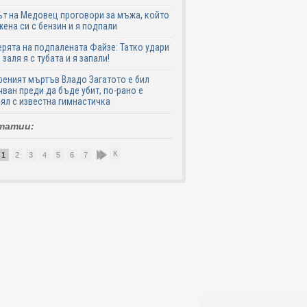
т на Медовец проговори за мъжа, който
жена си с бензин и я подпали
ята на подпалената Файзе: Татко удари
 заля я с тубата и я запали!
еният мъртъв Владо Загатото е бил
ван преди да бъде убит, по-рано е
ял с известна гимнастичка
татии:
К
1
2
3
4
5
6
7
8
9
10