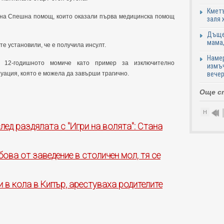
Кметъ
и на Спешна помощ, които оказали първа медицинска помощ
заля 
Дъщер
мама,
те установили, че е получила инсулт.
Намер
 12-годишното момиче като пример за изключително
измъч
уация, която е можела да завърши трагично.
вечер
Още с
Н
ед раздялата с "Игри на волята": Стана
ова от заведение в столичен мол, тя се
 в кола в Кипър, арестуваха родителите