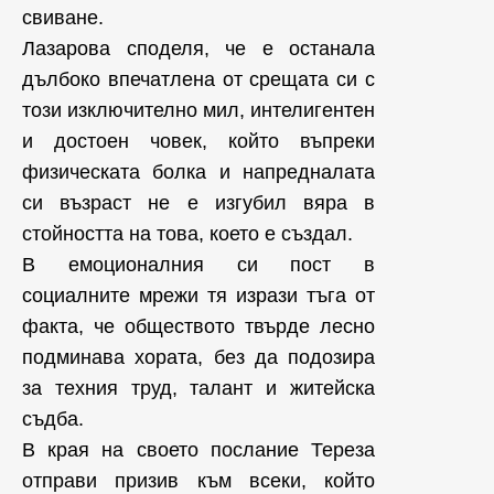
свиване.
Лазарова споделя, че е останала
дълбоко впечатлена от срещата си с
този изключително мил, интелигентен
и достоен човек, който въпреки
физическата болка и напредналата
си възраст не е изгубил вяра в
стойността на това, което е създал.
В емоционалния си пост в
социалните мрежи тя изрази тъга от
факта, че обществото твърде лесно
подминава хората, без да подозира
за техния труд, талант и житейска
съдба.
В края на своето послание Тереза
отправи призив към всеки, който