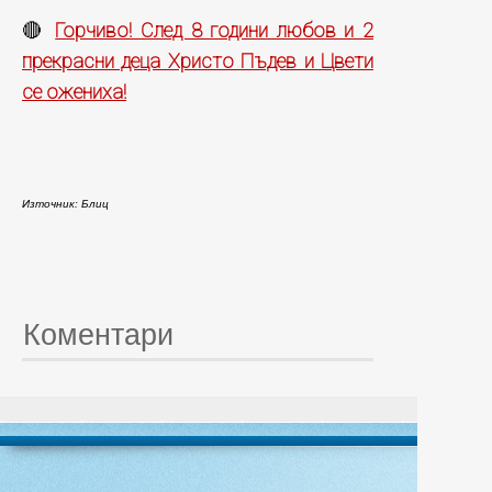
Горчиво! След 8 години любов и 2
🔴
прекрасни деца Христо Пъдев и Цвети
се ожениха!
Източник: Блиц
Коментари
© 20