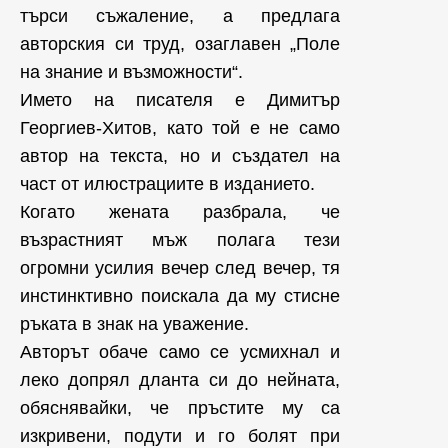
търси съжаление, а предлага
авторския си труд, озаглавен „Поле
на знание и възможности“.
Името на писателя е Димитър
Георгиев-Хитов, като той е не само
автор на текста, но и създател на
част от илюстрациите в изданието.
Когато жената разбрала, че
възрастният мъж полага тези
огромни усилия вечер след вечер, тя
инстинктивно поискала да му стисне
ръката в знак на уважение.
Авторът обаче само се усмихнал и
леко допрял дланта си до нейната,
обяснявайки, че пръстите му са
изкривени, подути и го болят при