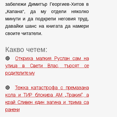
забележи Димитър Георгиев-Хитов в
„Капана“, да му отдели няколко
минути и да подкрепи неговия труд,
давайки шанс на книгата да намери
своите читатели.
Какво четем:
Откриха малкия Руслан сам на
🔴
улица в Свети Влас, търсят се
родителите му
Тежка катастрофа с премазана
🔴
кола и ТИР блокира АМ „Тракия", а
край Сливен един загина и трима са
ранени