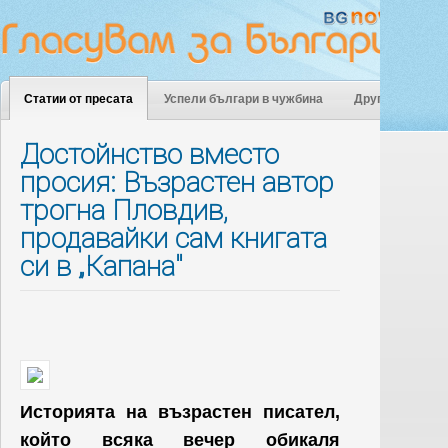
Статии от пресата
Успели българи в чужбина
Други
Достойнство вместо
просия: Възрастен автор
трогна Пловдив,
продавайки сам книгата
си в „Капана"
Историята на възрастен писател,
който всяка вечер обикаля