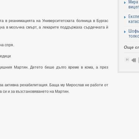
Мира 
вицеп
Експе
та в реанимацията на Университетската болница в Бургас
катас
дна в мозъчна смърт, а лекарите поддържаха сърдечната ѝ
Шофьо
толко
на спря.
Още с
ледици
Н
одишния Мартин. Детето беше дълго време в кома, а през
ва активна рехабилитация. Баща му Мирослав не работи от
та си и за възстановяването на Мартин.