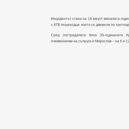
Инцидентът стана на 14 август миналата годин
с АТВ пешеходци, които се движели по тротоар
Сред пострадалите бяха 35-годишната Хр
племеннички на съпруга ѝ Мирослав – на 6 и 12