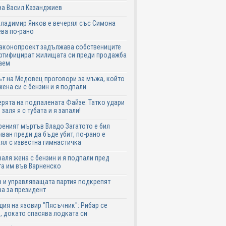
на Васил Казанджиев
Владимир Янков е вечерял със Симона
ва по-рано
законопроект задължава собствениците
ртифицират жилищата си преди продажба
аем
т на Медовец проговори за мъжа, който
жена си с бензин и я подпали
ята на подпалената Файзе: Татко удари
 заля я с тубата и я запали!
еният мъртъв Владо Загатото е бил
ван преди да бъде убит, по-рано е
ял с известна гимнастичка
аля жена с бензин и я подпали пред
а им във Варненско
 и управляващата партия подкрепят
а за президент
дия на язовир "Пясъчник": Рибар се
, докато спасява лодката си