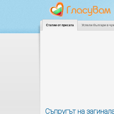
Статии от пресата
Успели българи в чу
Съпругът на загинала