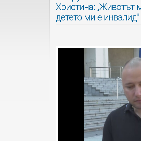
Христина: „Животът 
детето ми е инвалид"