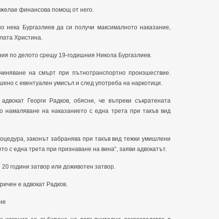
е желае финансова помощ от него.
но нека Бургазлиев да си получи максималното наказание,
алата Христина.
ния по делото срещу 19-годишния Никола Бургазлиев.
чиняване на смърт при пътнотранспортно произшествие.
ено с евентуален умисъл и след употреба на наркотици.
адвокат Георги Радков, обясни, че въпреки съкратената
о намаляване на наказанието с една трета при такъв вид
роцедура, законът забранява при такъв вид тежки умишлени
о с една трета при признаване на вина“, заяви адвокатът.
 20 години затвор или доживотен затвор.
ричен е адвокат Радков.
ие