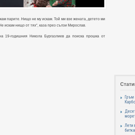
кам парите. Нищо не му искам. Той ми взе жената, детето ми
е искам нищо от тях“, каза през сълзи Мирослав.
на 19-годишния Никола Бургазлиев да поиска прошка от
Стати
Гръм 
Карб
Десет
море
Лети 
битка