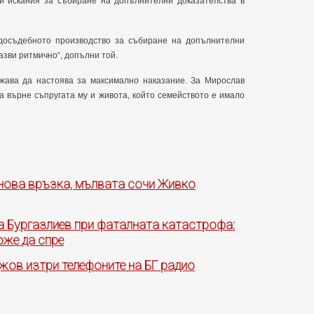
ки искания за събиране на допълнителни доказателства в
 досъдебното производство за събиране на допълнителни
азви ритмично“, допълни той.
жава да настоява за максимално наказание. За Мирослав
а върне съпругата му и живота, който семейството е имало
нова връзка, мълвата сочи Живко
а Бургазлиев при фаталната катастрофа:
оже да спре
жов изтри телефоните на БГ радио