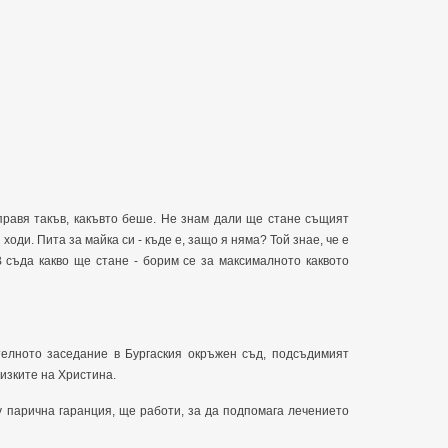
аправя такъв, какъвто беше. Не знам дали ще стане същият
 ходи. Пита за майка си - къде е, защо я няма? Той знае, че е
В съда какво ще стане - борим се за максималното каквото
елното заседание в Бургаския окръжен съд, подсъдимият
лизките на Христина.
у парична гаранция, ще работи, за да подпомага лечението