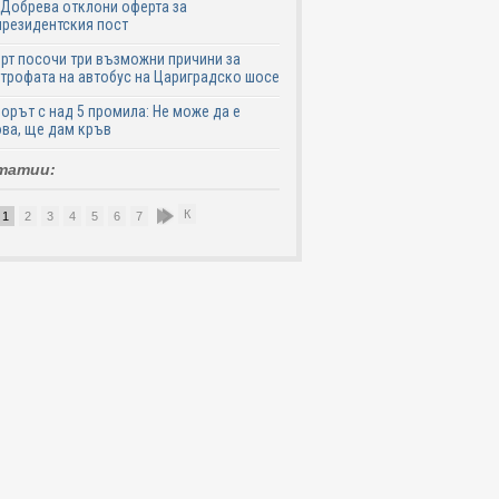
Добрева отклони оферта за
резидентския пост
рт посочи три възможни причини за
трофата на автобус на Цариградско шосе
рът с над 5 промила: Не може да е
ва, ще дам кръв
татии:
К
1
2
3
4
5
6
7
8
9
10