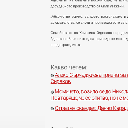
Адвокатът на близките посочи още, че всич
досъдебното производство са били уважени.
„Абсолютно всичко, за което настоявахме в
доказателства, се случи и производството се р
Семейството на Христина Здравкова продъл
Здравков обаче нито една присъда не може д
преди трагедията.
Какво четем:
Алекс Сърчаджиева призна за 
🔴
Сираков
Момичето, возило се до Никол
🔴
Повтаряше, че се опитва, но не м
Страшен скандал: Данчо Карад
🔴