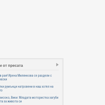
и от пресата
в рая! Ирена Милянкова се раздели с
овски
ки румънци натровени в наш хотел на
то
високо, Вики: Младата мотористка загуби
та за живота си