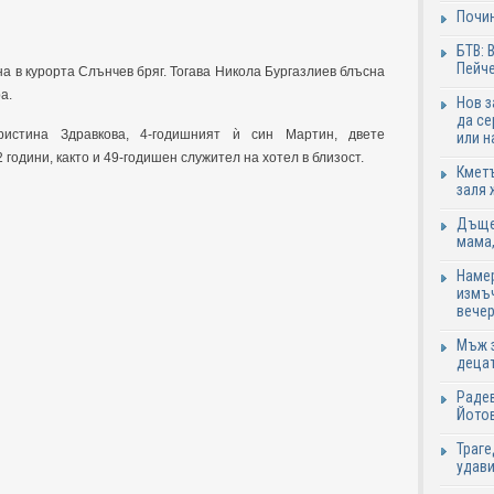
Почи
БТВ: 
Пейче
а в курорта Слънчев бряг. Тогава Никола Бургазлиев блъсна
а.
Нов 
да се
истина Здравкова, 4-годишният ѝ син Мартин, двете
или н
 години, както и 49-годишен служител на хотел в близост.
Кметъ
заля 
Дъщер
мама,
Намер
измъч
вечер
Мъж з
децат
Радев
Йотов
Траге
удави