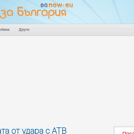
жбина
Други
та от удара с АТВ
Посл