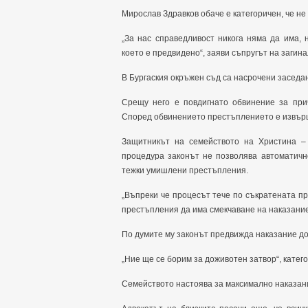
Мирослав Здравков обаче е категоричен, че н
„За нас справедливост никога няма да има, 
което е предвидено“, заяви съпругът на загин
В Бургаския окръжен съд са насрочени заседа
Срещу него е повдигнато обвинение за при
Според обвинението престъплението е извърш
Защитникът на семейството на Христина – 
процедура законът не позволява автоматичн
тежки умишлени престъпления.
„Въпреки че процесът тече по съкратената п
престъпления да има смекчаване на наказаниет
По думите му законът предвижда наказание до
„Ние ще се борим за доживотен затвор“, катего
Семейството настоява за максимално наказан