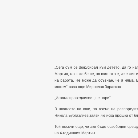
„Сега съм се фокусирал към детето, да го н
Мартин, какъвто беше, но важното е, че е жив и
на работа. Не може да осъзнае, че я няма. 
можем“, каза още Мирослав Здравков.
„Искам справедливост, не пари“
В началото на юни, по време на разпоредит
Никола Бургазлиев заяви, че иска прошка от б
Той посочи още, че ако бъде освободен срещ
на 4-годишния Мартин.