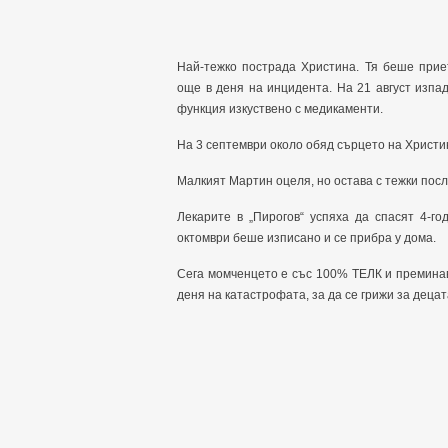
Най-тежко пострада Христина. Тя беше прие
още в деня на инцидента. На 21 август изпа
функция изкуствено с медикаменти.
На 3 септември около обяд сърцето на Христи
Малкият Мартин оцеля, но остава с тежки пос
Лекарите в „Пирогов“ успяха да спасят 4-г
октомври беше изписано и се прибра у дома.
Сега момченцето е със 100% ТЕЛК и премина
деня на катастрофата, за да се грижи за деца