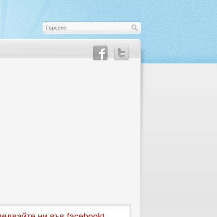
едвайте ни във facebook!