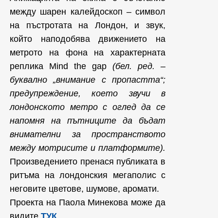
между шарен калейдоскоп – символ
на пъстротата на Лондон, и звук,
който наподобява движението на
метрото на фона на характерната
реплика Mind the gap
(бел. ред. –
буквално „внимание с пропастта“;
предупреждение, което звучи в
лондонското метро с оглед да се
напомня на пътниците да бъдат
внимателни за пространството
между мотрисите и платформите).
Произведението пренася публиката в
ритъма на лондонския мегаполис с
неговите цветове, шумове, аромати.
Проекта на Паола Минекова може да
видите
ТУК
.