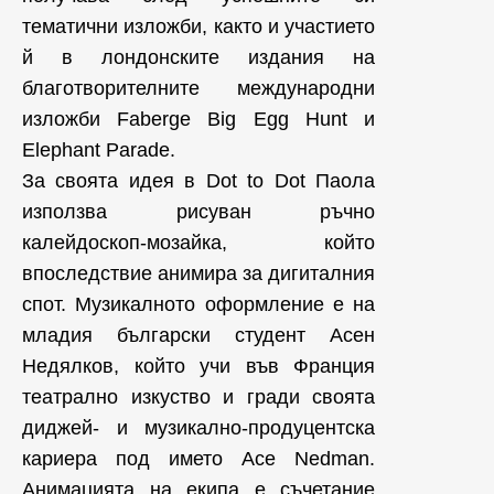
тематични изложби, както и участието
й в лондонските издания на
благотворителните международни
изложби Faberge Big Egg Hunt и
Elephant Parade.
За своята идея в Dot to Dot Паола
използва рисуван ръчно
калейдоскоп-мозайка, който
впоследствие анимира за дигиталния
спот. Музикалното оформление е на
младия български студент Асен
Недялков, който учи във Франция
театрално изкуство и гради своята
диджей- и музикално-продуцентска
кариера под името Ace Nedman.
Анимацията на екипа е съчетание