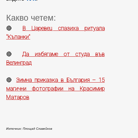
Какво четем:
В Царевец спазиха ритуала
🔴
"Къпанки"
Да избягаме от студа във
🔴
Велинград
Зимна приказка в България – 15
🔴
магични фотографии на Красимир
Матаров
Източник: Площад Славейков