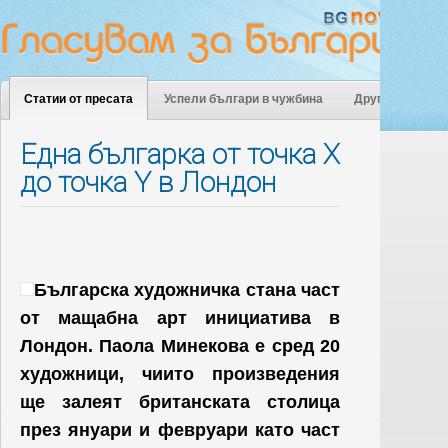
Статии от пресата
Успели българи в чужбина
Други
Една българка от точка Х
до точка Y в Лондон
Българска художничка стана част
от мащабна арт инициатива в
Лондон. Паола Минекова е сред 20
художници, чиито произведения
ще залеят британската столица
през януари и февруари като част