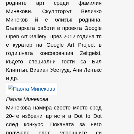
родните арт среди фамилия
Минекови. Скулпторът Величко
Минеков й е близък роднина.
Българката работи в проекта Google
Open Art Gallery. През 2012 година тя
е куратор на Google Art Project в
годишната конференция Zeitgeist,
където специални гости са Бил
Клинтън, Вивиан Уестууд, Ани Ленъкс
и др.
Паола Минекова
Минекова намира своето място сред
20-те избрани артисти в Dot to Dot
след конкурс. Поканата за него
получава след успешните си