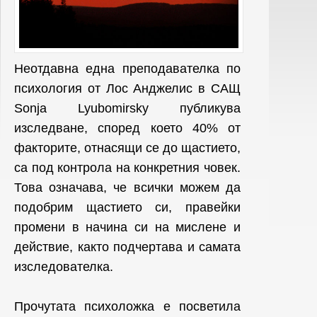
Неотдавна една преподавателка по
психология от Лос Анджелис в САЩ
Sonja Lyubomirsky публикува
изследване, според което 40% от
факторите, отнасящи се до щастието,
са под контрола на конкретния човек.
Това означава, че всички можем да
подобрим щастието си, правейки
промени в начина си на мислене и
действие, както подчертава и самата
изследователка.
Прочутата психоложка е посветила