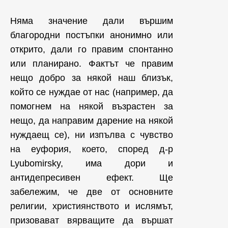
Няма значение дали вършим
благородни постъпки анонимно или
открито, дали го правим спонтанно
или планирано. Фактът че правим
нещо добро за някой наш близък,
който се нуждае от нас (например, да
помогнем на някой възрастен за
нещо, да направим дарение на някой
нуждаещ се), ни изпълва с чувство
на еуфория, което, според д-р
Lyubomirsky, има дори и
антидепресивен ефект. Ще
забележим, че две от основните
религии, християнството и ислямът,
призовават вярващите да вършат