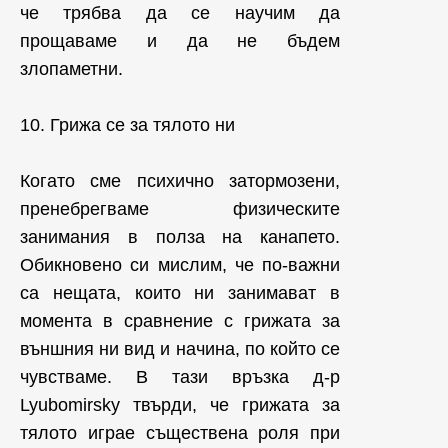
че трябва да се научим да
прощаваме и да не бъдем
злопаметни.
10. Грижа се за тялото ни
Когато сме психично затормозени,
пренебрегваме физическите
занимания в полза на канапето.
Обикновено си мислим, че по-важни
са нещата, които ни занимават в
момента в сравнение с грижата за
външния ни вид и начина, по който се
чувстваме. В тази връзка д-р
Lyubomirsky твърди, че грижата за
тялото играе съществена роля при