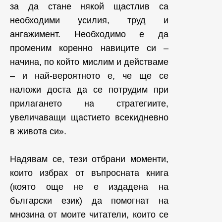
за да стане някой щастлив са
необходими усилия, труд и
ангажимент. Необходимо е да
променим коренно навиците си –
начина, по който мислим и действаме
– и най-вероятното е, че ще се
наложи доста да се потрудим при
прилагането на стратегиите,
увеличаващи щастието всекидневно
в живота си».
Надявам се, тези отбрани моменти,
които избрах от въпросната книга
(която още не е издадена на
български език) да помогнат на
мнозина от моите читатели, които се