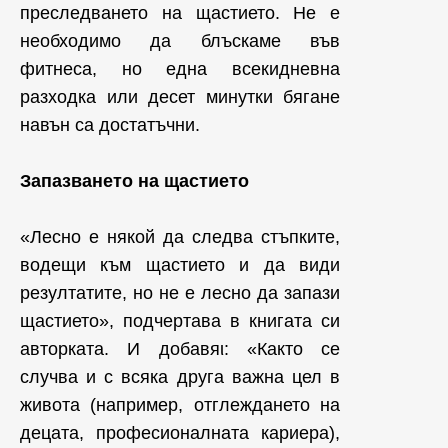
преследването на щастието. Не е
необходимо да блъскаме във
фитнеса, но една всекидневна
разходка или десет минутки бягане
навън са достатъчни.
Запазването на щастието
«Лесно е някой да следва стъпките,
водещи към щастието и да види
резултатите, но не е лесно да запази
щастието», подчертава в книгата си
авторката. И добавяι: «Както се
случва и с всяка друга важна цел в
живота (например, отглеждането на
децата, професионалната кариера),