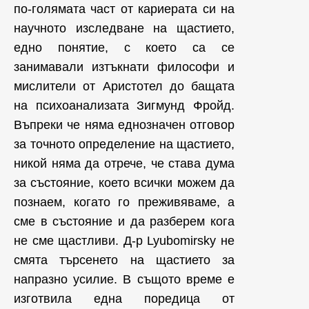
по-голямата част от кариерата си на
научното изследване на щастието,
едно понятие, с което са се
занимавали изтъкнати философи и
мислители от Аристотел до бащата
на психоанализата Зигмунд Фройд.
Въпреки че няма еднозначен отговор
за точното определение на щастието,
никой няма да отрече, че става дума
за състояние, което всички можем да
познаем, когато го преживяваме, а
сме в състояние и да разберем кога
не сме щастливи. Д-р Lyubomirsky не
смята търсенето на щастието за
напразно усилие. В същото време е
изготвила една поредица от