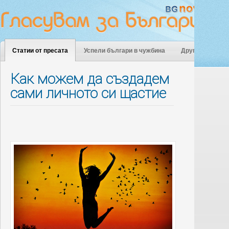
Статии от пресата
Успели българи в чужбина
Други
Как можем да създадем
сами личното си щастие