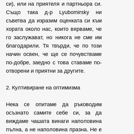
си), или на приятеля и партньора си.
Също така д-р Lyubomirsky ни
съветва да изразим оценката си към
хората около нас, които вярваме, че
го заслужават, но никога не сме им
благодарили. Тя твърди, че по този
начин освен, че ще се почувстваме
по-добре, заедно с това ставаме по-
отворени и приятни за другите.
2. Култивиране на оптимизма
Нека се опитаме да ръководим
осъзнато самите себе си, за да
виждаме чашата винаги наполовина
пълна, а не наполовина празна. Не е