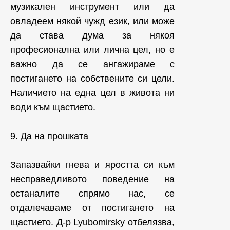
музикален инструмент или да
овладеем някой чужд език, или може
да става дума за някоя
професионална или лична цел, но е
важно да се ангажираме с
постигането на собствените си цели.
Наличието на една цел в живота ни
води към щастието.
9. Да на прошката
Запазвайки гнева и яростта си към
несправедливото поведение на
останалите спрямо нас, се
отдалечаваме от постигането на
щастието. Д-р Lyubomirsky отбелязва,