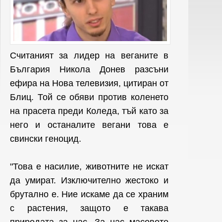
Считаният за лидер на веганите в
България Никола Донев разсъни
ефира на Нова телевизия, цитиран от
Блиц. Той се обяви против коленето
на прасета преди Коледа, тъй като за
него и останалите вегани това е
свински геноцид.
"Това е насилие, животните не искат
да умират. Изключително жестоко и
брутално е. Ние искаме да се храним
с растения, защото е такава
природата за нас. За нас масовото