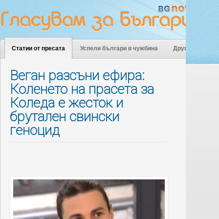
Статии от пресата
Успели българи в чужбина
Други
Веган разсъни ефира:
Коленето на прасета за
Коледа е жесток и
брутален свински
геноцид