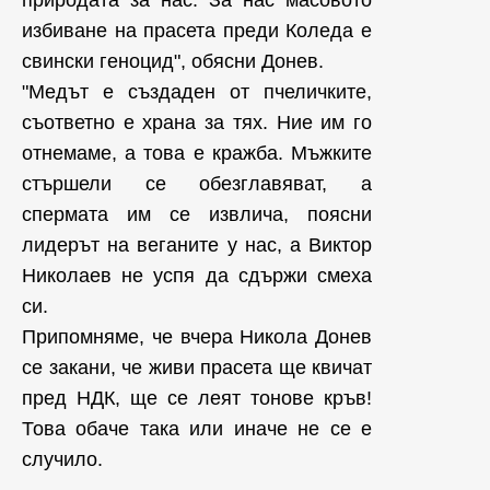
избиване на прасета преди Коледа е
свински геноцид", обясни Донев.
"Медът е създаден от пчеличките,
съответно е храна за тях. Ние им го
отнемаме, а това е кражба. Мъжките
стършели се обезглавяват, а
спермата им се извлича, поясни
лидерът на веганите у нас, а Виктор
Николаев не успя да сдържи смеха
си.
Припомняме, че вчера Никола Донев
се закани, че живи прасета ще квичат
пред НДК, ще се леят тонове кръв!
Това обаче така или иначе не се е
случило.