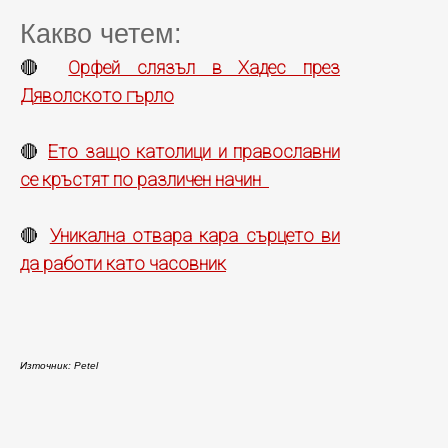
Какво четем:
Орфей слязъл в Хадес през
🔴
Дяволското гърло
Ето защо католици и православни
🔴
се кръстят по различен начин
Уникална отвара кара сърцето ви
🔴
да работи като часовник
Източник: Petel