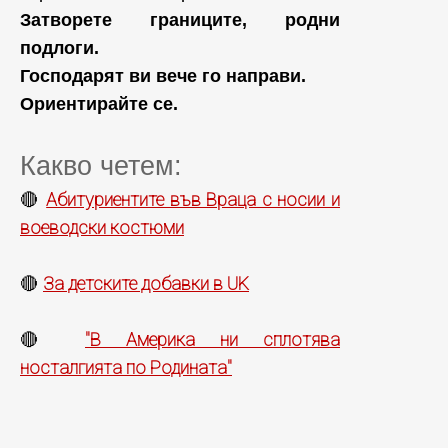
Затворете границите, родни
подлоги.
Господарят ви вече го направи.
Ориентирайте се.
Какво четем:
Абитуриентите във Враца с носии и
🔴
воеводски костюми
За детските добавки в UK
🔴
"В Америка ни сплотява
🔴
носталгията по Родината"