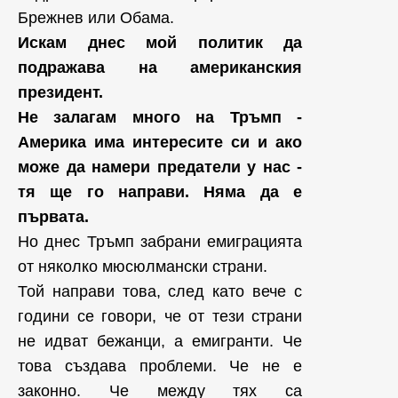
Брежнев или Обама.
Искам днес мой политик да
подражава на американския
президент.
Не залагам много на Тръмп -
Америка има интересите си и ако
може да намери предатели у нас -
тя ще го направи.
Няма да е
първата.
Но днес Тръмп забрани емиграцията
от няколко мюсюлмански страни.
Той направи това, след като вече с
години се говори, че от тези страни
не идват бежанци, а емигранти. Че
това създава проблеми. Че не е
законно. Че между тях са