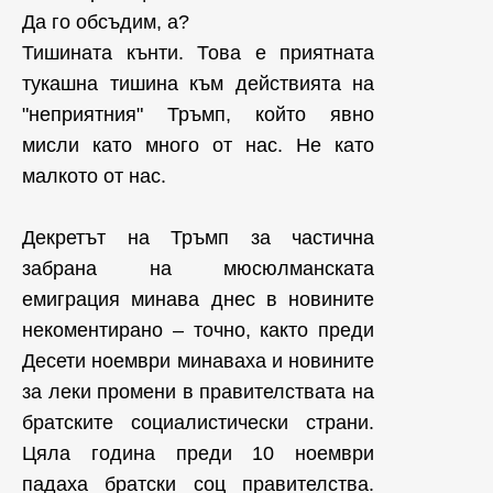
Да го обсъдим, а?
Тишината кънти. Това е приятната
тукашна тишина към действията на
"неприятния" Тръмп, който явно
мисли като много от нас. Не като
малкото от нас.
Декретът на Тръмп за частична
забрана на мюсюлманската
емиграция минава днес в новините
некоментирано – точно
, както преди
Десети ноември минаваха и новините
за леки промени в правителствата на
братските социалистически страни.
Цяла година преди 10 ноември
падаха братски соц правителства.