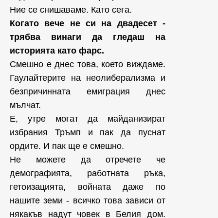
Ние се снишаваме. Като сега.
Когато вече не си на
д
вадесет -
трябва винаги да гледаш на
историята като фарс.
Смешно е днес това, което виждаме.
Гаулайтерите на неолиберализма и
безпричинната емиграция днес
мълчат.
Е, утре могат да майданизират
избрания Тръмп и пак да пуснат
ордите. И пак ще е смешно.
Не можете да отречете че
демографията, работната ръка,
гетоизацията, войната даже по
нашите земи - всичко това зависи от
някакъв надут човек в Белия дом.