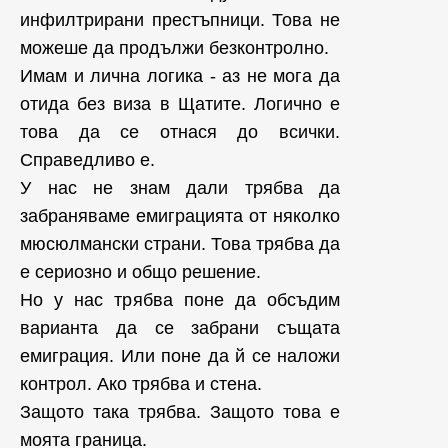
инфилтрирани престъпници. Това не
можеше да продължи безконтролно.
Имам и лична логика - аз не мога да
отида без виза в Щатите. Логично е
това да се отнася до всички.
Справедливо е.
У нас не знам дали трябва да
забраняваме емиграцията от няколко
мюсюлмански страни. Това трябва да
е сериозно и общо решение.
Но у нас трябва поне да обсъдим
варианта да се забрани същата
емиграция. Или поне да й се наложи
контрол. Ако трябва
и стена.
Защото така трябва. Защото това е
моята граница.