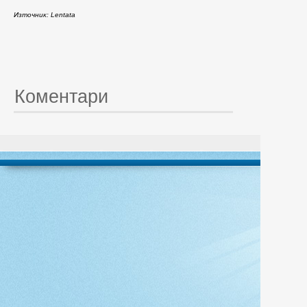
Източник: Lentata
Коментари
© 20