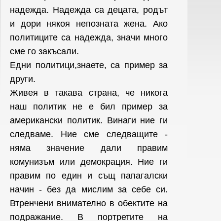
надежда. Надежда са децата, родът
и дори някоя непозната жена. Ако
политиците са надежда, значи много
сме го закъсали.
Едни политици,знаете, са пример за
други.
Живея в такава страна, че никога
наш политик не е бил пример за
американски политик. Винаги ние ги
следваме. Ние сме следващите -
няма значение дали правим
комунизъм или демокрация. Ние ги
правим по един и същ папагалски
начин - без да мислим за себе си.
Втренчени внимателно в обектите на
подражание. В портретите на