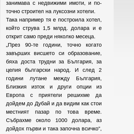
занимава с недвижими имоти, и по-
точно строител на луксозни хотели.
Така например тя е построила хотел,
който струва 1,5 млрд. долара и е
открит само преди няколко месеца.
„През 90-те години, точно когато
завърших висшето си образование,
бяха доста трудни за България, за
целия български народ. И след 2
години лутане между България,
Близкия изток и други опции из
Европа с приятели решихме да
дойдем до Дубай и да видим как стои
местният пазар по това време.
Събрахме около 1000 долара, аз
дойдох първи и така започна всичко”,