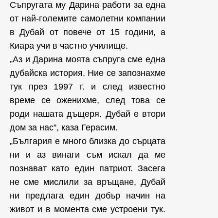
Съпругата му Дарина работи за една
от най-големите самолетни компании
в Дубай от повече от 15 години, а
Киара учи в частно училище.
„Аз и Дарина моята съпруга сме една
дубайска история. Ние се запознахме
тук през 1997 г. и след известно
време се оженихме, след това се
роди нашата дъщеря. Дубай е втори
дом за нас”, каза Герасим.
„България е много близка до сърцата
ни и аз винаги съм искал да ме
познават като един патриот. Засега
не сме мислили за връщане, Дубай
ни предлага един добър начин на
живот и в момента сме устроени тук.