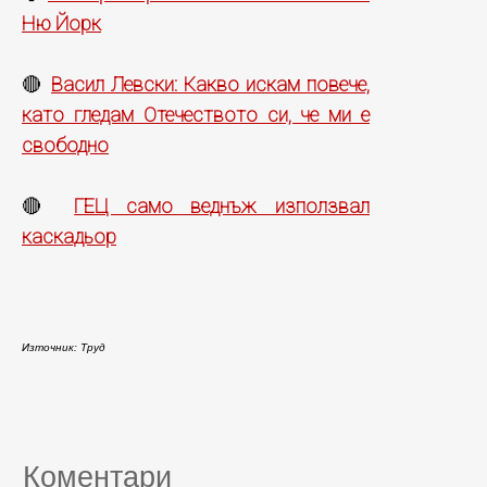
Ню Йорк
Васил Левски: Какво искам повече,
🔴
като гледам Отечеството си, че ми е
свободно
ГЕЦ само веднъж използвал
🔴
каскадьор
Източник: Труд
Коментари