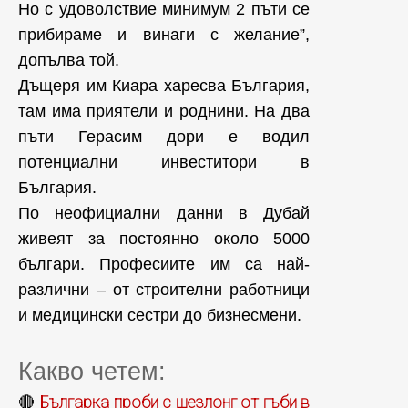
Но с удоволствие минимум 2 пъти се
прибираме и винаги с желание”,
допълва той.
Дъщеря им Киара харесва България,
там има приятели и роднини. На два
пъти Герасим дори е водил
потенциални инвеститори в
България.
По неофициални данни в Дубай
живеят за постоянно около 5000
българи. Професиите им са най-
различни – от строителни работници
и медицински сестри до бизнесмени.
Какво четем:
Българка проби с шезлонг от гъби в
🔴