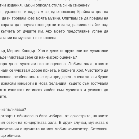
ни издания. Как би описала стила си на свирене?
ен, вдъхновен и надявам се, вдъхновяващ. Крайната цел на
да ги трогвам чрез моята музика. Опитвам се да предам на
 хората да напускат концертните зали, размишлявайки над
 кътчета от душите им. Ако моето представяне успее да
тата ми на музикант е свършена.
тър, Меркин Концърт Хол и десетки други елитни музикални
Къде чувстваш себе си най-високо оценена?
кара да се чувствам високо оценена. Любима зала, в която
наги се чувствам добре приета, е Карнеги Хол. Чувството да
яващо, особено когато свиря пред препълнена зала и бурно
 изнасям концерти в Нова Зеландия, където съм гостувала
ата изпитват истинска любов към музиката и успяват да
ите.
то изпълняваш?
ертоарът обикновено бива избиран от оркестрите, на които
ия сезон на концертната зала. В други случаи, музиката е
дпочитания е музиката на моя любим композитор, Бетховен,
ъщо обичам.