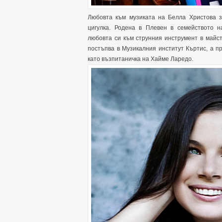
Любовта към музиката на Белла Христова з
цигулка. Родена в Плевен в семейството н
любовта си към струнния инструмент в майст
постъпва в Музикалния институт Къртис, а п
като възпитаничка на Хайме Ларедо.