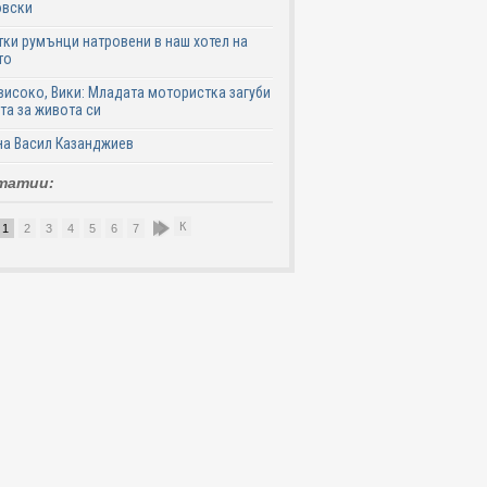
овски
ки румънци натровени в наш хотел на
то
високо, Вики: Младата мотористка загуби
та за живота си
на Васил Казанджиев
татии:
К
1
2
3
4
5
6
7
8
9
10