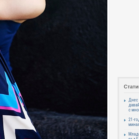
Стати
Днес 
давай
с мно
21-го
минал
Млада