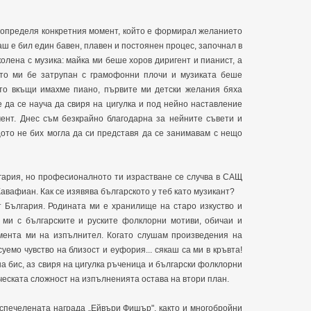
да определя конкретния момент, който е формирал желанието
ш е бил един бавен, плавен и постоянен процес, започнал в
олена с музика: майка ми беше хоров диригент и пианист, а
то ми бе затрупан с грамофонни плочи и музиката беше
то вкъщи имахме пиано, първите ми детски желания бяха
е да се науча да свиря на цигулка и под нейно наставление
мент. Днес съм безкрайно благодарна за нейните съвети и
щото не бих могла да си представя да се занимавам с нещо
лгария, но професионалното ти израстване се случва в САЩ
вафиан. Как се изявява българското у теб като музикант?
т България. Родината ми е хранилище на старо изкуство и
а ми с българските и руските фолклорни мотиви, обичаи и
мента ми на изпълнител. Когато слушам произведения на
емо чувство на близост и еуфория... сякаш са ми в кръвта!
на бис, аз свиря на цигулка ръченица и български фолклорни
ческата сложност на изпълненията остава на втори план.
 спечелената награда „Ейвъри Фишър", както и многобройни