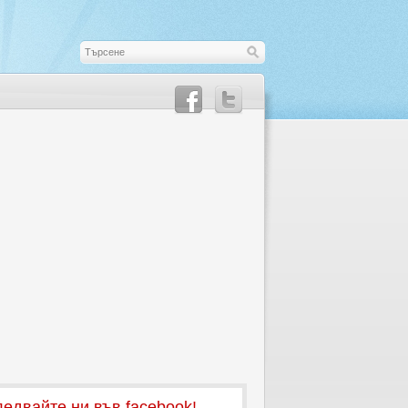
едвайте ни във facebook!