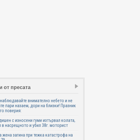
и от пресата
наблюдавайте внимателно небето и не
те пари назаем, дори на близки! Празник
го поверия:
дишен с износени гуми изтървал колата,
 в насрещното и убил 38г. моторист
 жена загина при тежка катастрофа на