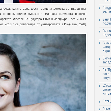
път Е
Предл
апочва, когато едва шест годишна докосва за първи път
учени
а професионални музиканти, младата цигуларка развива
Ваня 
орските класове на Руджеро Ричи в Залцбург. През 2003 г.
подч
рез 2010 г. се дипломира от университета в Индиана, САЩ,
Емили
Надеж
Герма
след 
Хари
Сигна
зарад
От "П
вакан
авгус
„Стол
систе
изпр
Петя 
Гръм 