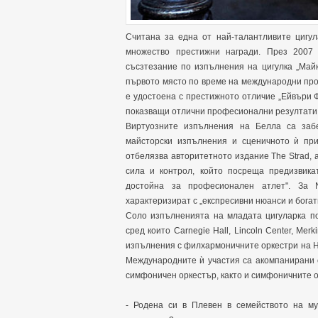
Считана за една от най-талантливите цигул
множество престижни награди. През 2007
съсзтезание по изпълнения на цигулка „Май
първото място по време на международни про
е удостоена с престижното отличие „Ейвъри 
показващи отлични професионални резултати
Виртуозните изпълнения на Белла са заб
майсторски изпълнения и сценичното ѝ прис
отбелязва авторитетното издание The Strad, 
сила и контрол, който посреща предизвика
достойна за професионален атлет". За 
характеризират с „експресивни нюанси и богат
Соло изпълненията на младата цигуларка по
сред които Carnegie Hall, Lincoln Center, Merk
изпълнения с филхармоничните оркестри на Н
Международните ѝ участия са акомпанирани 
симфоничен оркестър, както и симфоничните о
- Родена си в Плевен в семейството на муз