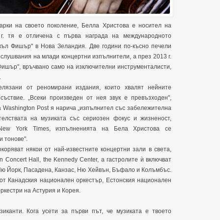
арки на своето поколение, Белла Христова е носител на
 г. тя е отличена с първа награда на международното
къл Фишър" в Нова Зеландия. Две години по-късно печели
слушвания на млади концертни изпълнители, а през 2013 г.
Фишър", връчвано само на изключителни инструменталисти,
.
елязани от реномирани издания, които хвалят нейните
ъствие. „Всеки произведен от нея звук е превъзходен",
а Washington Post я нарича „изпълнител със забележителна
телствата на музиката със сериозен фокус и жизненост,
New York Times, изпълненията на Бела Христова се
и тонове".
коряват някои от най-известните концертни зали в света,
in Concert Hall, the Kennedy Center, а гастролите ѝ включват
ю Йорк, Пасадена, Канзас, Ню Хейвън, Бъфало и Колъмбъс.
от Канадския национален оркестър, Естонския национален
ркестри на Астурия и Корея.
иканти. Кога усети за първи път, че музиката е твоето