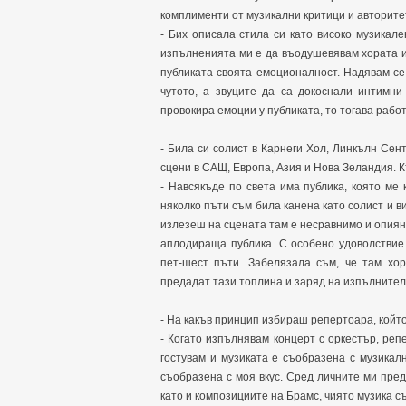
комплименти от музикални критици и авторитет
- Бих описала стила си като високо музикал
изпълненията ми е да въодушевявам хората и 
публиката своята емоционалност. Надявам се
чутото, а звуците да са докоснали интимни
провокира емоции у публиката, то тогава рабо
- Била си солист в Карнеги Хол, Линкълн Сен
сцени в САЩ, Европа, Азия и Нова Зеландия. 
- Навсякъде по света има публика, която ме 
няколко пъти съм била канена като солист и ви
излезеш на сцената там е несравнимо и опиян
аплодираща публика. С особено удоволствие
пет-шест пъти. Забелязала съм, че там хор
предадат тази топлина и заряд на изпълнител
- На какъв принцип избираш репертоара, кой
- Когато изпълнявам концерт с оркестър, реп
гостувам и музиката е съобразена с музикалн
съобразена с моя вкус. Сред личните ми пре
като и композициите на Брамс, чиято музика с