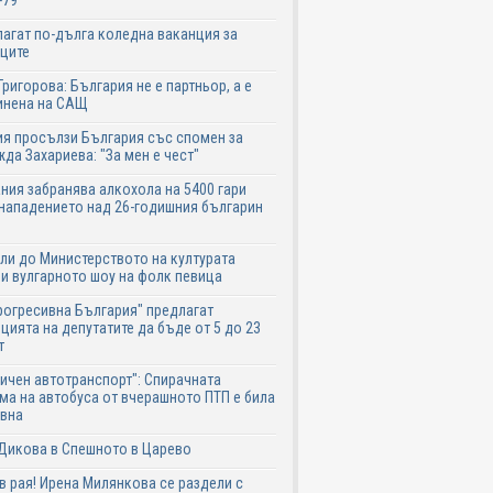
-79
агат по-дълга коледна ваканция за
ците
Григорова: България не е партньор, а е
инена на САЩ
я просълзи България със спомен за
да Захариева: "За мен е чест"
ния забранява алкохола на 5400 гари
нападението над 26-годишния българин
ли до Министерството на културата
и вулгарното шоу на фолк певица
рогресивна България" предлагат
цията на депутатите да бъде от 5 до 23
т
ичен автотранспорт": Спирачната
ма на автобуса от вчерашното ПТП е била
авна
Дикова в Спешното в Царево
в рая! Ирена Милянкова се раздели с