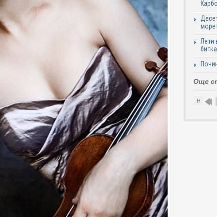
Карб
Десет
море
Лети 
битка
Почи
Още с
Н