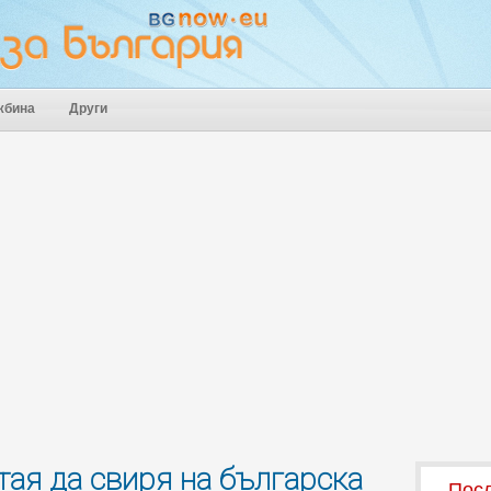
жбина
Други
тая да свиря на българска
Посл