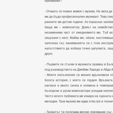
призвание?
- Откакто се помня живея с музика. Не мога 
ми да бъда професионален музикант. Това сяка
ранните ми детски години. Аз пораснах заобик
баща ми – композитор. Домът на семейство
незаменима част от ежедневието ми. Тъй ка
свързани с него. Майка ми, обаче, настояваш
започнах със заниманията си с този инстру
напътствието да избера точно цигулката, за
друго.
- Първите си стъпки в музиката правиш в Бъ
под ръководството на Джейми Ларедо и Айда Ка
- Моите изпълнения са винаги вдъхновени о
богата история, с която се гордея. Връзкат
нагласи е много силна и изявена в темпера
български и руски композитори усещам неопису
Често когато публиката ме изкара на сцената 
мелодии. Тази музика ми идва отвътре и техни
- Талантът ти получава високо призвание със