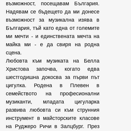
възможност, посещавам България.
Надявам се бъдещето да ми донесе
възможност за музикална изява в
България, тъй като една от големите
ми мечти - и единствената мечта на
майка ми - е да свиря на родна
сцена.
Любовта към музиката на Белла
Христова започва, когато едва
шестгодишна докосва за първи път
цигулка. Родена в Плевен в
семейството на професионални
музиканти, младата цигуларка
развива любовта си към струнния
инструмент в майсторските класове
на Руджеро Ричи в Залцбург. През