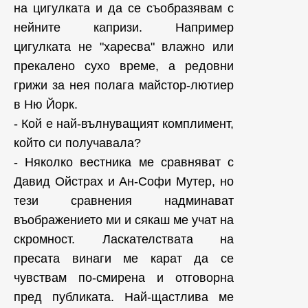
на цигулката и да се съобразявам с
нейните капризи. Например
цигулката не "харесва" влажно или
прекалено сухо време, а редовни
грижи за нея полага майстор-лютиер
в Ню Йорк.
- Кой е най-вълнуващият комплимент,
който си получавала?
- Няколко вестника ме сравняват с
Давид Ойстрах и Ан-Софи Мутер, но
тези сравнения надминават
въображението ми и сякаш ме учат на
скромност. Ласкателствата на
пресата винаги ме карат да се
чувствам по-смирена и отговорна
пред публиката. Най-щастлива ме