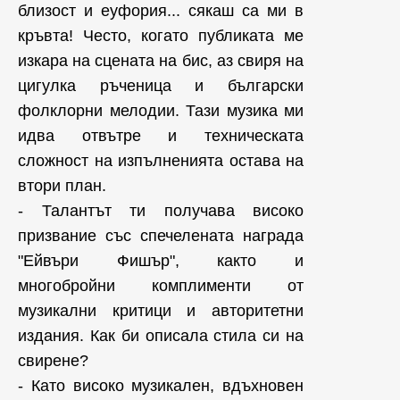
близост и еуфория... сякаш са ми в
кръвта! Често, когато публиката ме
изкара на сцената на бис, аз свиря на
цигулка ръченица и български
фолклорни мелодии. Тази музика ми
идва отвътре и техническата
сложност на изпълненията остава на
втори план.
- Талантът ти получава високо
призвание със спечелената награда
"Ейвъри Фишър", както и
многобройни комплименти от
музикални критици и авторитетни
издания. Как би описала стила си на
свирене?
- Като високо музикален, вдъхновен