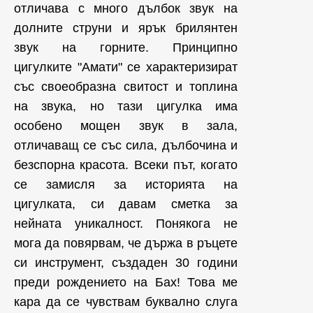
отличава с много дълбок звук на
долните струни и ярък брилянтен
звук на горните. Принципно
цигулките "Амати" се характеризират
със своеобразна свитост и топлина
на звука, но тази цигулка има
особено мощен звук в зала,
отличаващ се със сила, дълбочина и
безспорна красота. Всеки път, когато
се замисля за историята на
цигулката, си давам сметка за
нейната уникалност. Понякога не
мога да повярвам, че държа в ръцете
си инструмент, създаден 30 години
преди рождението на Бах! Това ме
кара да се чувствам буквално слуга