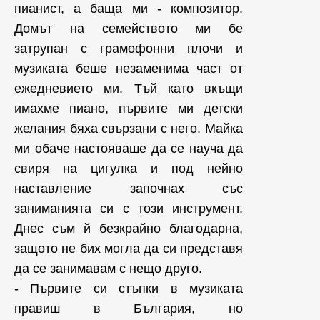
пианист, а баща ми - композитор.
Домът на семейството ми бе
затрупан с грамофонни плочи и
музиката беше незаменима част от
ежедневието ми. Тъй като вкъщи
имахме пиано, първите ми детски
желания бяха свързани с него. Майка
ми обаче настояваше да се науча да
свиря на цигулка и под нейно
наставление започнах със
заниманията си с този инструмент.
Днес съм й безкрайно благодарна,
защото не бих могла да си представя
да се занимавам с нещо друго.
- Първите си стъпки в музиката
правиш в България, но