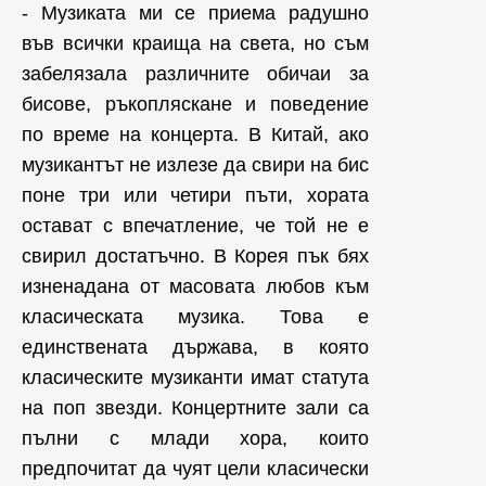
- Музиката ми се приема радушно
във всички краища на света, но съм
забелязала различните обичаи за
бисове, ръкопляскане и поведение
по време на концерта. В Китай, ако
музикантът не излезе да свири на бис
поне три или четири пъти, хората
остават с впечатление, че той не е
свирил достатъчно. В Корея пък бях
изненадана от масовата любов към
класическата музика. Това е
единствената държава, в която
класическите музиканти имат статута
на поп звезди. Концертните зали са
пълни с млади хора, които
предпочитат да чуят цели класически