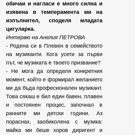
обичаи и нагласи е много силна и
изявена в темперамента ми на
изпълнител, споделя младата
цигуларка.
Интервю на Анелия ПЕТРОВА
- Родена си в Плевен в семейството
на музиканти. Кога усети за първи
път, че музиката е твоето призвание?
- Не мога да определя конкретния
момент, който е формирал желанието
ми да бъда професионален музикант.
Това сякаш е бил един бавен, плавен
и постоянен процес, започнал в
ранните ми детски години. Аз
пораснах, заобиколена с музика:
майка ми беше хоров диригент и