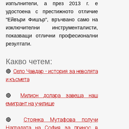
изпълнители, а през 2013 г. е
удостоена с престижното отличие
"Ейвъри Фишър", връчвано само на
изключителни инструменталисти,
показващи отлични професионални
резултати.
Какво четем:
Село Чавдар - история за неволята
🔴
и късмета
Милион долара завеща наш
🔴
емигрант на училище
Стоянка Мутафова получи
🔴
Наградата на София за принос в