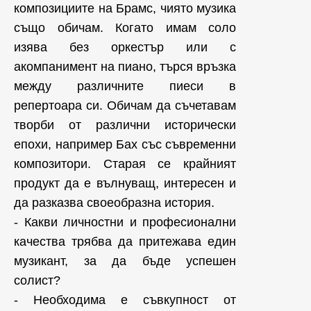
композициите на Брамс, чиято музика
също обичам. Когато имам соло
изява без оркестър или с
акомпанимент на пиано, търся връзка
между различните пиеси в
репертоара си. Обичам да съчетавам
творби от различни исторически
епохи, например Бах със съвременни
композитори. Старая се крайният
продукт да е вълнуващ, интересен и
да разказва своеобразна история.
- Какви личностни и професионални
качества трябва да притежава един
музикант, за да бъде успешен
солист?
- Необходима е съвкупност от