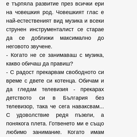
е търпяла развитие през всички ери
на човешкия род. Човешкият глас е
най-естественият вид музика и всеки
струнен инструменталист се старае
да се доближи максимално до
неговото звучене.
- Когато не се занимаваш с музика,
какво обичаш да правиш?
- С радост прекарвам свободното си
време с двете си котенца. Обичам и
да гледам телевизия - прекарах
детството си в България без
телевизор, така че сега наваксвам...
С удоволствие редя пъзели, а
понякога плета. Готвенето ми е също
любимо занимание. Когато имам