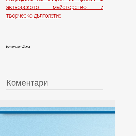
актьорското майсторство и
творческо дълголетие
Източник: Дума
Коментари
© 20