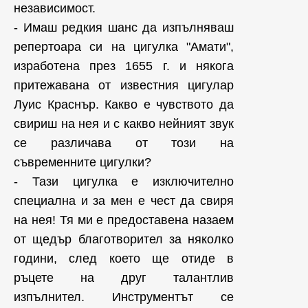
независимост.
- Имаш редкия шанс да изпълняваш
репертоара си на цигулка "Амати",
изработена през 1655 г. и някога
притежавана от известния цигулар
Луис Краснър. Какво е чувството да
свириш на нея и с какво нейният звук
се различава от този на
съвременните цигулки?
- Тази цигулка е изключително
специална и за мен е чест да свиря
на нея! Тя ми е предоставена назаем
от щедър благотворител за няколко
години, след което ще отиде в
ръцете на друг талантлив
изпълнител. Инструментът се