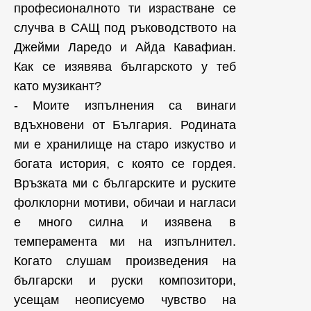
професионалното ти израстване се
случва в САЩ под ръководството на
Джейми Ларедо и Айда Кавафиан.
Как се изявява българското у теб
като музикант?
- Моите изпълнения са винаги
вдъхновени от България. Родината
ми е хранилище на старо изкуство и
богата история, с която се гордея.
Връзката ми с българските и руските
фолклорни мотиви, обичаи и нагласи
е много силна и изявена в
темперамента ми на изпълнител.
Когато слушам произведения на
български и руски композитори,
усещам неописуемо чувство на