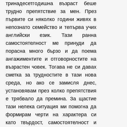
тринадесетгодишна възраст беше
трудно препятствие за мен. През
първите си няколко години живях в
непознато семейство и тепърва учих
английски език. Тази ранна
самостоятелност ме принуди да
порасна много бързо и да поема
ангажиментите и отговорностите на
възрастен човек. Тогава не си давах
сметка за трудностите в тази нова
среда, но ако се замисля днес,
установявам през колко препятствия
е трябвало да премина. За щастие
тази нелека ситуация ми помогна да
формирам черти на характера си
като твърдост, самостоятелност и