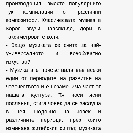
произведения, вместо популярните
тук компилации от различни
композитори. Класическата музика в
Корея звучи навсякъде, дори в
таксиметровите коли.
- Защо музиката се счита за най-
универсалното и всеобхватно
изкуство?
- Музиката е присъствала във всеки
един от периодите на развитие на
човечеството и е незаменима част от
нашата култура. Тя носи ясни
послания, стига човек да се заслуша
в нея. Подобно на човек и
различните периоди, през които
изминава житейския си път, музиката