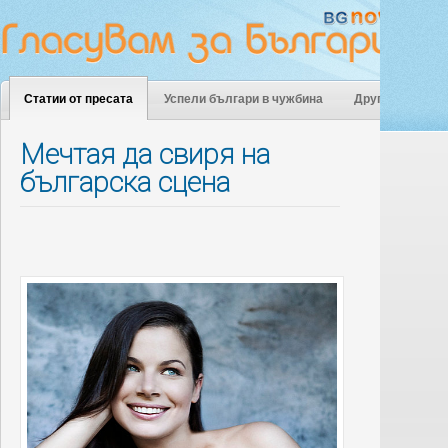
Статии от пресата
Успели българи в чужбина
Други
Мечтая да свиря на
българска сцена