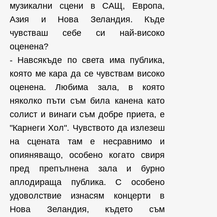
музикални сцени в САЩ, Европа,
Азия и Нова Зеландия. Къде
чувстваш себе си най-високо
оценена?
- Навсякъде по света има публика,
която ме кара да се чувствам високо
оценена. Любима зала, в която
няколко пъти съм била канена като
солист и винаги съм добре приета, е
"Карнеги Хол". Чувството да излезеш
на сцената там е несравнимо и
опияняващо, особено когато свиря
пред препълнена зала и бурно
аплодираща публика. С особено
удоволствие изнасям концерти в
Нова Зеландия, където съм