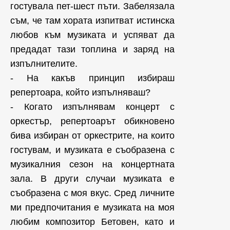
гостувала пет-шест пъти. Забелязала
съм, че там хората изпитват истинска
любов към музиката и успяват да
предадат тази топлина и заряд на
изпълнителите.
- На какъв принцип избираш
репертоара, който изпълняваш?
- Когато изпълнявам концерт с
оркестър, репертоарът обикновено
бива избиран от оркестрите, на които
гостувам, и музиката е съобразена с
музикалния сезон на концертната
зала. В други случаи музиката е
съобразена с моя вкус. Сред личните
ми предпочитания е музиката на моя
любим композитор Бетовен, като и