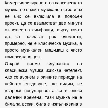
Комерсиализирането на класическата
музика не е моят музикален стил и аз
не бих се включила в подобен
проект. Да се взаимстват две минути
от известна симфония, върху която
да се наслагат рок елементи,
примерно, не е класическа музика, а
просто музикален миш-маш с чисто
комерсиална цел.
Открай време слушането на
класическа музика изисква интелект.
Ако се върнем в ранните периоди на
нейното създаване, ще видим, че
въпреки популярността си в онези
далечни времена, тази музика не е
била за всеки, била е изпълнявана в