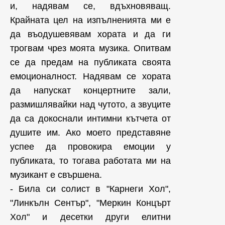
и, надявам се, вдъхновяващ.
Крайната цел на изпълненията ми е
да въодушевявам хората и да ги
трогвам чрез моята музика. Опитвам
се да предам на публиката своята
емоционалност. Надявам се хората
да напускат концертните зали,
размишлявайки над чутото, а звуците
да са докоснали интимни кътчета от
душите им. Ако моето представяне
успее да провокира емоции у
публиката, то тогава работата ми на
музикант е свършена.
- Била си солист в "Карнеги Хол",
"Линкълн Сентър", "Меркин Концърт
Хол" и десетки други елитни