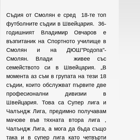
Съдия от Смолян е сред 18-те топ
футболните съдии в Швейцария. 36-
годишният Владимир Овчаров е
възпитаник на Спортното училище в
Смолян и на ДЮШ"Родопа"-
Смолян.
Влади живее със
семейството си в Швейцария.
„В
момента аз съм в групата на тези 18
съдии, които обслужват първите две
професионални дивизии в
Швейцария. Това са Супер лига и
Чалъндж Лига, предимно получавам
мачове във тяхната втора лига ,
Чалъндж Лига, а мога да бъда също
така и в супер лига като четвърти