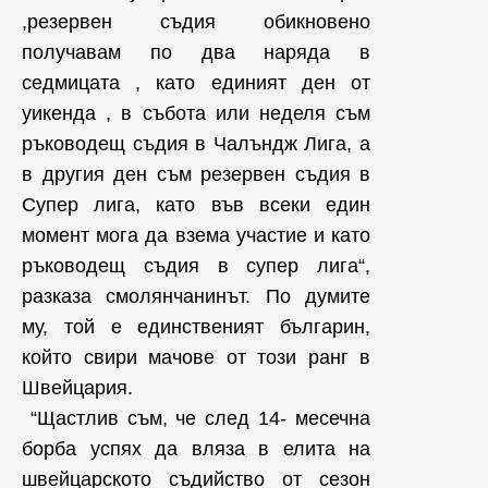
,резервен съдия обикновено
получавам по два наряда в
седмицата , като единият ден от
уикенда , в събота или неделя съм
ръководещ съдия в Чалъндж Лига, а
в другия ден съм резервен съдия в
Супер лига, като във всеки един
момент мога да взема участие и като
ръководещ съдия в супер лига“,
разказа смолянчанинът. По думите
му, той е единственият българин,
който свири мачове от този ранг в
Швейцария.
“Щастлив съм, че след 14- месечна
борба успях да вляза в елита на
швейцарското съдийство от сезон