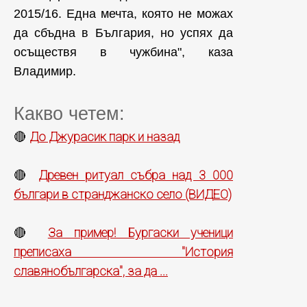
2015/16. Една мечта, която не можах
да сбъдна в България, но успях да
осъществя в чужбина", каза
Владимир.
Какво четем:
До Джурасик парк и назад
🔴
Древен ритуал събра над 3 000
🔴
българи в странджанско село (ВИДЕО)
За пример! Бургаски ученици
🔴
преписаха "История
славянобългарска", за да ...