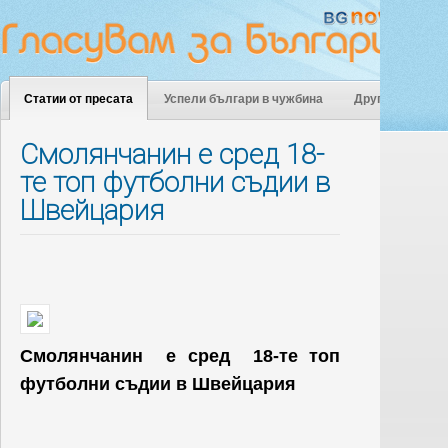
Статии от пресата
Успели българи в чужбина
Други
Смолянчанин е сред 18-
те топ футболни съдии в
Швейцария
Смолянчанин е сред 18-те топ
футболни съдии в Швейцария