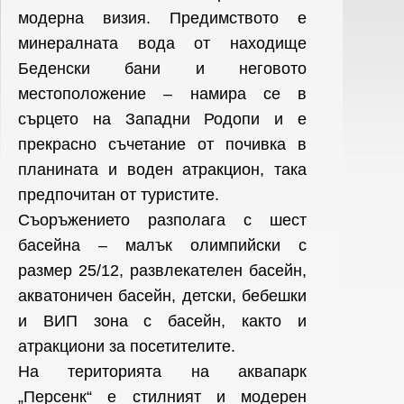
модерна визия. Предимството е
минералната вода от находище
Беденски бани и неговото
местоположение – намира се в
сърцето на Западни Родопи и е
прекрасно съчетание от почивка в
планината и воден атракцион, така
предпочитан от туристите.
Съоръжението разполага с шест
басейна – малък олимпийски с
размер 25/12, развлекателен басейн,
акватоничен басейн, детски, бебешки
и ВИП зона с басейн, както и
атракциони за посетителите.
На територията на аквапарк
„Персенк“ е стилният и модерен