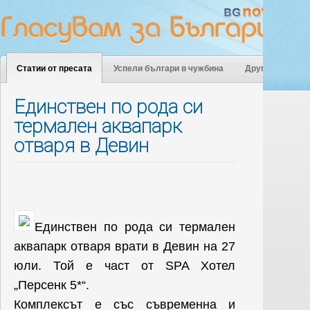
Статии от пресата
Успели българи в чужбина
Други
Единствен по рода си
термален аквапарк
отваря в Девин
Единствен по рода си термален
аквапарк отваря врати в Девин на 27
юли. Той е част от SPA Хотел
„Персенк 5*“.
Комплексът е със съвременна и