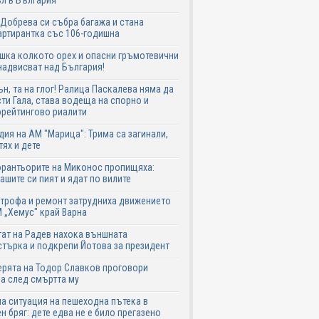
л в България
Добрева си събра багажа и стана
ртирантка със 106-годишна
шка колкото орех и опасни гръмотевични
надвисват над България!
ън, та на глог! Ралица Паскалева няма да
ти Гала, става водеща на спорно и
рейтингово риалити
дия на АМ "Марица": Трима са загинали,
тях и дете
рантьорите на Миконос пропищяха:
ашите си пият и ядат по вилите
трофа и ремонт затрудниха движението
 „Хемус" край Варна
ат на Радев нахока външната
търка и подкрепи Йотова за президент
рята на Тодор Славков проговори
а след смъртта му
а ситуация на пешеходна пътека в
н бряг: дете едва не е било прегазено