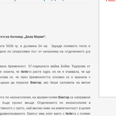
тетска болница „
Дева Мария
“.
ите 5030 гр. и дължина 54 см. Заради голямото тегло и
дено по оперативен път от началника на отделението д-р
кана бременност. 37-годишната майка Бойка Тодорова от
 е знаела, че
бебе
то расте едро, но не е очаквала, че ще
егува се, че през бременността основно се е хранила с
ко щеше да порасне
Виктор
, ако беше заложила на месни
ето по неонатология, на малкия-голям
Виктор
са направени
а бъде пуснат вкъщи. Отделението по неонатология в
ственото с трето, най-високо ниво на компетентност в целия
дравеопазването. Екипът има опит както с
бебе
та с голямо