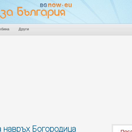
жбина
Други
а навръх Богородица
Посл