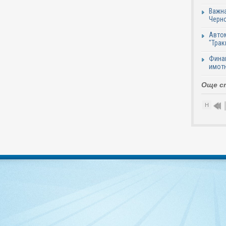
Важна
Черно
Автом
"Трак
Финан
имотн
Още с
Н