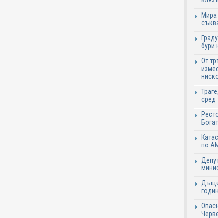
влязъ
Мира 
съква
Граду
бури 
От тр
измес
ниско
Траге
сред 
Ресто
Богат
Катас
по АМ
Депут
минис
Дъще
годин
Опасн
Черве