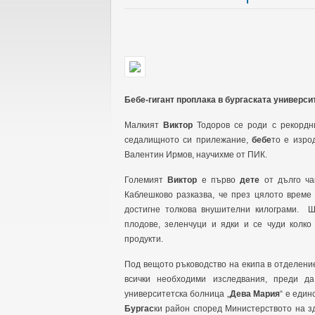
Бебе
-
гигант
проплака в
бургас
ката универси
Малкият
Виктор
Тодоров се роди с рекордн
седалищното си прилежание,
бебе
то е изро
Валентин Ирмов, научихме от ПИК.
Големият
Виктор
е първо
дете
от дълго ча
Каблешково разказва, че през цялото време
достигне толкова внушителни килограми. Ш
плодове, зеленчуци и ядки и се чуди кол
продукти.
Под вещото ръководство на екипа в отделени
всички необходими изследвания, преди д
университетска болница „
Дева Мария
“ е един
Бургас
ки район според Министерството на з