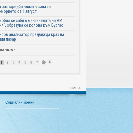
 разпоредба влиза в сила за
морието от 1 август
обил се заби в мантинелата на АМ
ия", образува се колона към Бургас
сов анализатор предвижда крах на
ия пазар
татии:
К
1
2
3
4
5
6
7
8
9
10
ГОРЕ
Социални мрежи