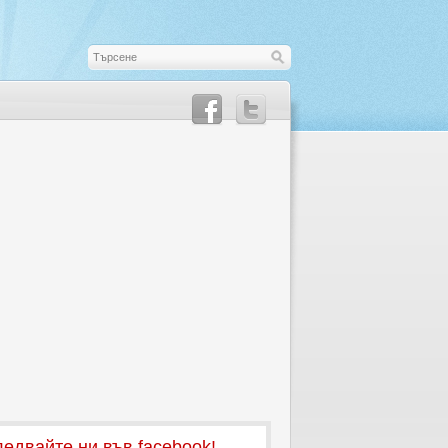
едвайте ни във facebook!