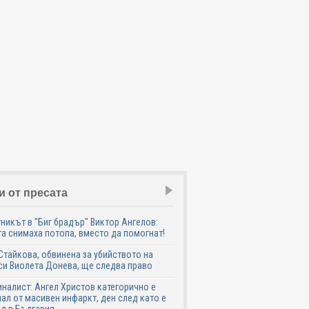
и от пресата
никът в "Биг брадър" Виктор Ангелов:
а снимаха потопа, вместо да помогнат!
Стайкова, обвинена за убийството на
си Виолета Донева, ще следва право
налист: Ангел Христов категорично е
ал от масивен инфаркт, ден след като е