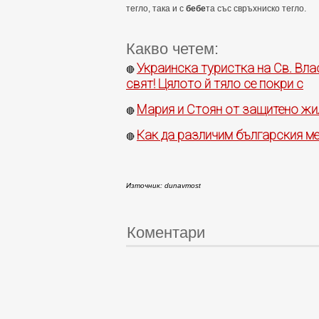
тегло, така и с
бебе
та със свръхниско тегло.
Какво четем:
Украинска туристка на Св. Вла
🔴
свят! Цялото й тяло се покри с
Мария и Стоян от защитено жи
🔴
Как да различим българския ме
🔴
Източник: dunavmost
Коментари