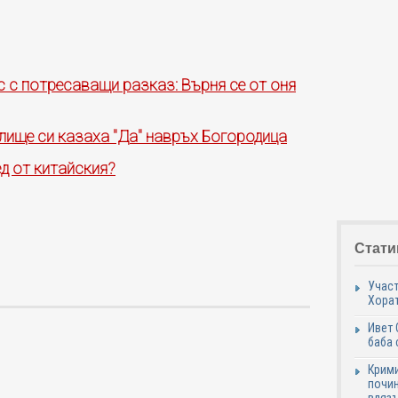
с с потресаващи разказ: Върня се от оня
лище си казаха "Да" навръх Богородица
д от китайския?
Стати
Участ
Хорат
Ивет 
баба 
Крими
почин