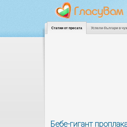
Статии от пресата
Успели българи в чу
Бебе-гигант проплак