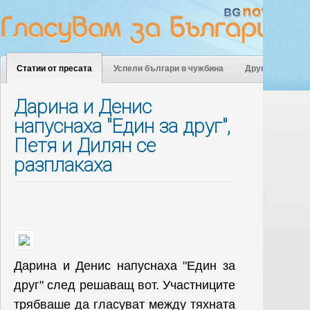
Статии от пресата
Успели българи в чужбина
Други
Дарина и Денис
напуснаха "Един за друг",
Петя и Дилян се
разплакаха
Дарина и Денис напуснаха "Един за
друг" след решаващ вот. Участниците
трябваше да гласуват между тяхната