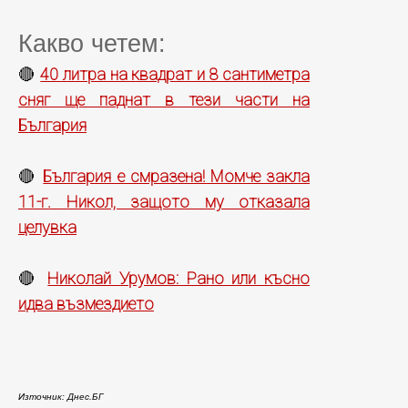
Какво четем:
40 литра на квадрат и 8 сантиметра
🔴
сняг ще паднат в тези части на
България
България е смразена! Момче закла
🔴
11-г. Никол, защото му отказала
целувка
Николай Урумов: Рано или късно
🔴
идва възмездието
Източник: Днес.БГ