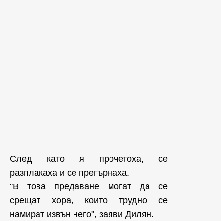
След като я прочетоха, се
разплакаха и се прегърнаха.
"В това предаване могат да се
срещат хора, които трудно се
намират извън него", заяви Дилян.