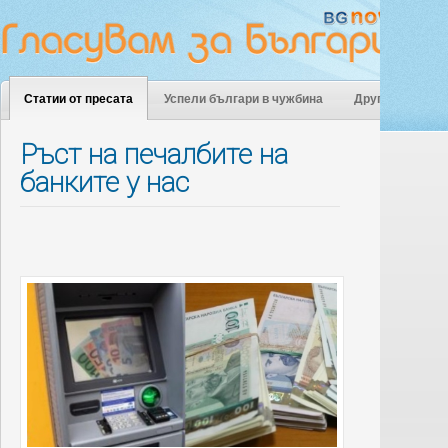
Статии от пресата
Успели българи в чужбина
Други
Ръст на печалбите на
банките у нас