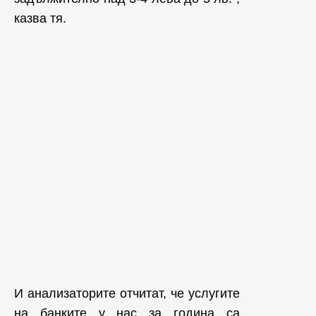
казва тя.
И анализаторите отчитат, че услугите
на банките у нас за година са