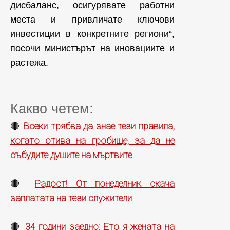
дисбаланс, осигурявате работни
места и привличате ключови
инвестиции в конкретните региони“,
посочи министърът на иновациите и
растежа.
Какво четем:
Всеки трябва да знае тези правила,
🔴
когато отива на гробище, за да не
събудите душите на мъртвите
Радост! От понеделник скача
🔴
заплатата на тези служители
34 години заедно: Ето я жената на
🔴