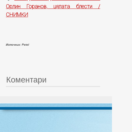
Орлин Горанов, цялата блести /
СНИМКИ
Източник: Petel
Коментари
© 20