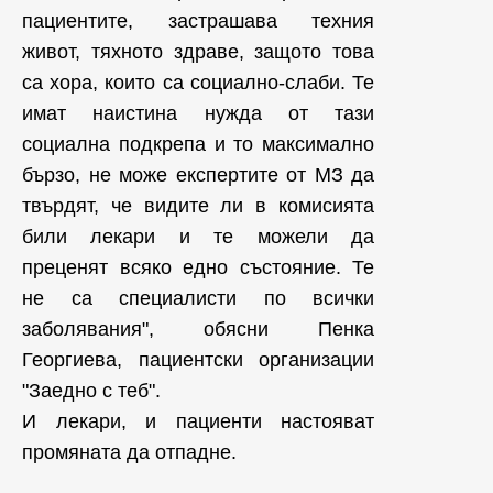
пациентите, застрашава техния
живот, тяхното здраве, защото това
са хора, които са социално-слаби. Те
имат наистина нужда от тази
социална подкрепа и то максимално
бързо, не може експертите от МЗ да
твърдят, че видите ли в комисията
били лекари и те можели да
преценят всяко едно състояние. Те
не са специалисти по всички
заболявания", обясни Пенка
Георгиева, пациентски организации
"Заедно с теб".
И лекари, и пациенти настояват
промяната да отпадне.