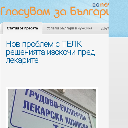
Статии от пресата
Успели българи в чужбина
Други
Нов проблем с ТЕЛК
решенията изскочи пред
лекарите