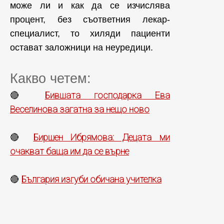
може ли и как да се изчислява
процент, без съответния лекар-
специалист, то хиляди пациенти
остават заложници на неуредици.
Какво четем:
Бившата господарка Ева
🔴
Веселинова загатна за нещо ново
Биршен Ибрямова: Децата ми
🔴
очакват баща им да се върне
България изгуби обичана учителка
🔴