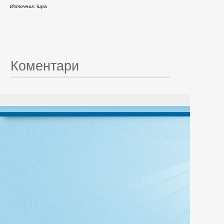
Източник: lupa
Коментари
© 20