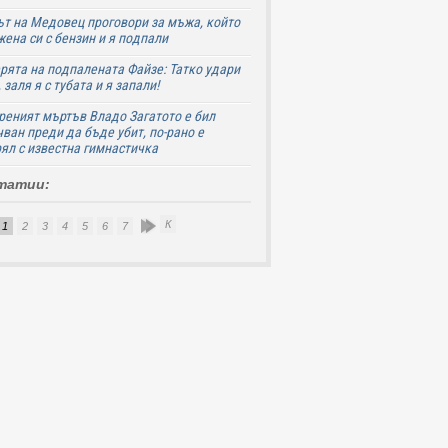
т на Медовец проговори за мъжа, който
жена си с бензин и я подпали
ята на подпалената Файзе: Татко удари
 заля я с тубата и я запали!
еният мъртъв Владо Загатото е бил
ван преди да бъде убит, по-рано е
ял с известна гимнастичка
татии:
К
1
2
3
4
5
6
7
8
9
10