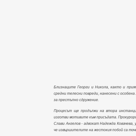
Близнаците Георги и Никола, както и при
средни телесни повреди, нанесени с особен
за престъпно сдружение.
Процесът ще продължи на втора инстанция
изготви мотивите към присъдата. Прокурори
Слави Ангелов - адвокат Надежда Ковачева,
че извършителите на жестокия побой са точ