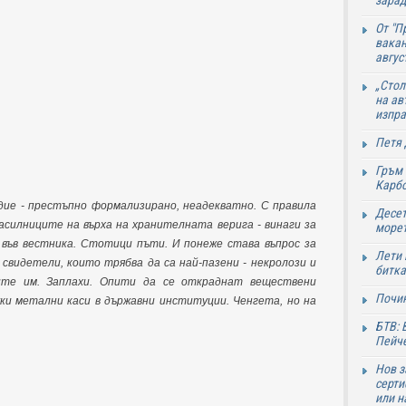
зарад
От "П
вакан
авгус
„Стол
на ав
изпр
Петя 
Гръм 
Карб
дие - престъпно формализирано, неадекватно. С правила
Десет
асилниците на върха на хранителната верига - винаги за
море
 във вестника. Стотици пъти. И понеже става въпрос за
Лети 
свидетели, които трябва да са най-пазени - некролози и
битка
ите им. Заплахи. Опити да се откраднат веществени
Почи
ки метални каси в държавни институции. Ченгета, но на
БТВ: 
Пейче
Нов з
серти
или н