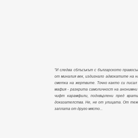
"И следва сблъсъкът с българското правосъ
от миналия век, издигнало адвокатите на н
сметка на жертвите. Точно както си писал
мафия - разкрита самоличност на анонимни 
чифт карамфили, подхвърлени пред врат
доказателства. Не, не от улицата. От теж
заплата от друго място...