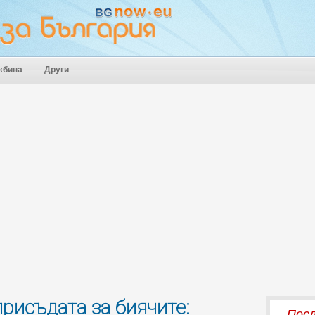
жбина
Други
рисъдата за биячите:
Посл