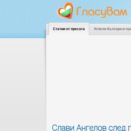
Статии от пресата
Успели българи в чу
Слави Ангелов след п