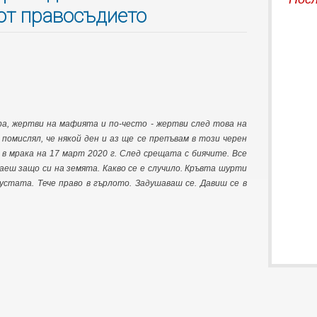
от правосъдието
ра, жертви на мафията и по-често - жертви след това на
помислял, че някой ден и аз ще се препъвам в този черен
 в мрака на 17 март 2020 г. След срещата с биячите. Все
наеш защо си на земята. Какво се е случило. Кръвта шурти
 устата. Тече право в гърлото. Задушаваш се. Давиш се в