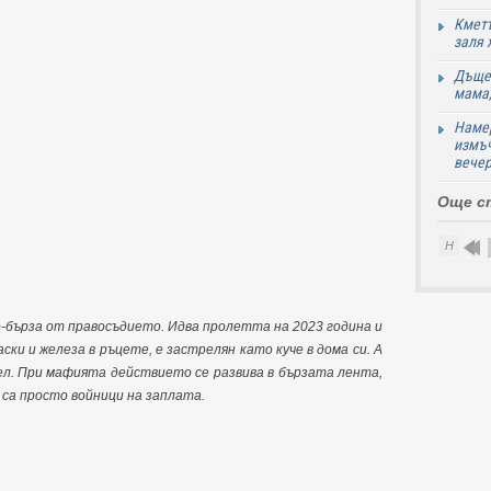
Кметъ
заля 
Дъщер
мама,
Намер
измъч
вечер
Още с
Н
о-бърза от правосъдието. Идва пролетта на 2023 година и
ки и железа в ръцете, е застрелян като куче в дома си. А
тел. При мафията действието се развива в бързата лента,
са просто войници на заплата.