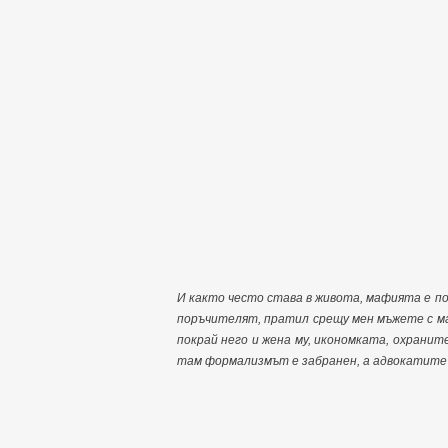
И както често става в живота, мафията е п
поръчителят, пратил срещу мен мъжете с мас
покрай него и жена му, икономката, охрани
там формализмът е забранен, а адвокатите 