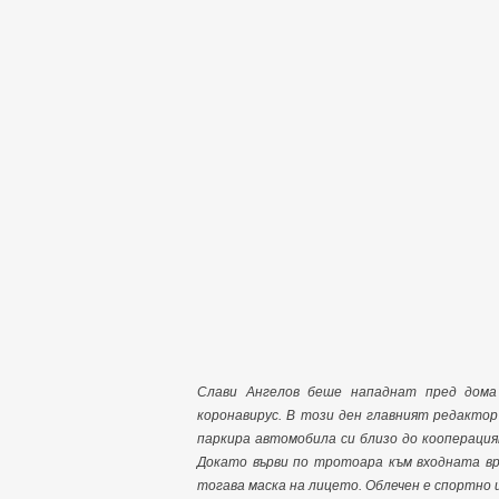
Слави Ангелов беше нападнат пред дома
коронавирус. В този ден главният редактор
паркира автомобила си близо до кооперацият
Докато върви по тротоара към входната вр
тогава маска на лицето. Облечен е спортно и