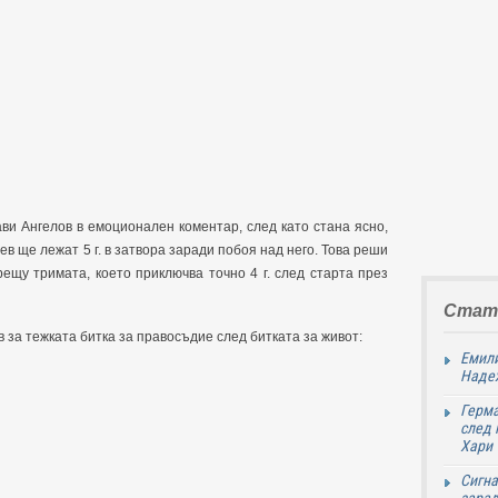
ви Ангелов в емоционален коментар, след като стана ясно,
в ще лежат 5 г. в затвора заради побоя над него. Това реши
ещу тримата, което приключва точно 4 г. след старта през
Стат
 за тежката битка за правосъдие след битката за живот:
Емили
Надеж
Герма
след 
Хари
Сигна