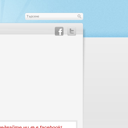
едвайте ни във facebook!