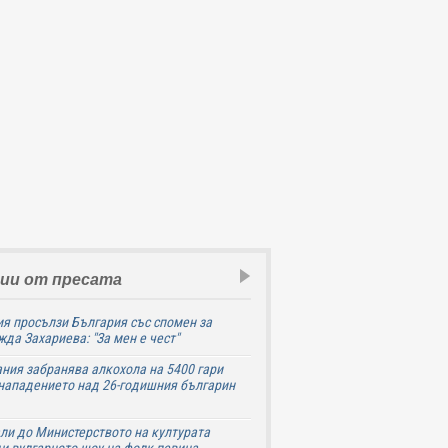
ии от пресата
я просълзи България със спомен за
да Захариева: "За мен е чест"
ния забранява алкохола на 5400 гари
нападението над 26-годишния българин
ли до Министерството на културата