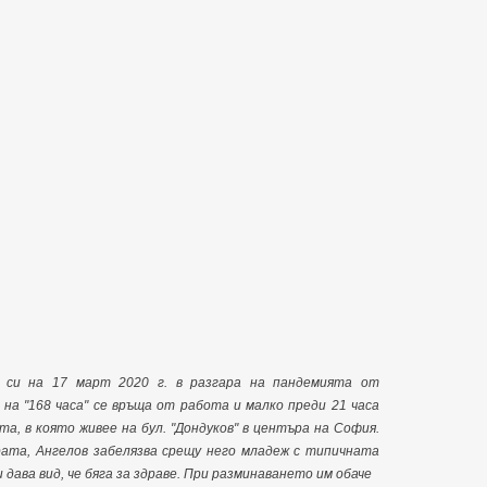
 си на 17 март 2020 г. в разгара на пандемията от
 на "168 часа" се връща от работа и малко преди 21 часа
а, в която живее на бул. "Дондуков" в центъра на София.
ата, Ангелов забелязва срещу него младеж с типичната
 дава вид, че бяга за здраве. При разминаването им обаче