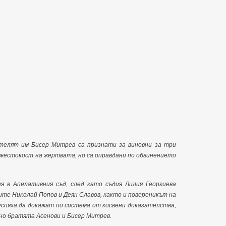
ятелят им Бисер Митрев са признати за виновни за три
а жестокост на жертвата, но са оправдани по обвинението
 в Апелативния съд, след като съдия Лилия Георгиева
те Николай Попов и Деян Славов, както и повереникът на
 успяха да докажат по система от косвени доказателства,
но братята Асенови и Бисер Митрев.