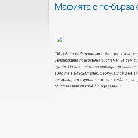
Мафията е по-бърза 
"30 години работата ми е да помагам на хо
българската правосъдна система. Не съм си 
тунел. Но ето, че ми се стовари на главата
едно те е блъснал влак. Събуждаш се и не з
от крака, от счупения нос, от веждата, от
собствената си кръв. Но оцеляваш."