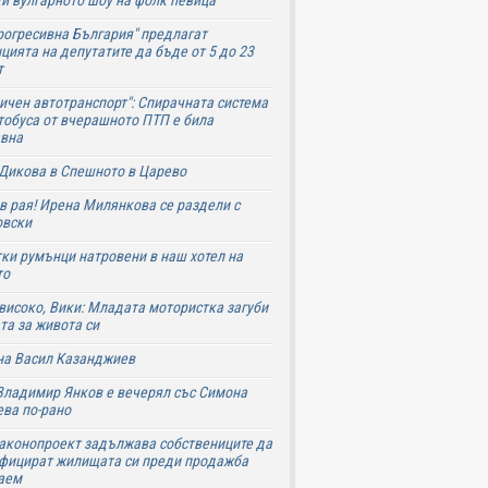
и вулгарното шоу на фолк певица
рогресивна България" предлагат
цията на депутатите да бъде от 5 до 23
т
ичен автотранспорт": Спирачната система
тобуса от вчерашното ПТП е била
авна
Дикова в Спешното в Царево
в рая! Ирена Милянкова се раздели с
овски
ки румънци натровени в наш хотел на
то
високо, Вики: Младата мотористка загуби
та за живота си
на Васил Казанджиев
Владимир Янков е вечерял със Симона
ва по-рано
аконопроект задължава собствениците да
фицират жилищата си преди продажба
аем