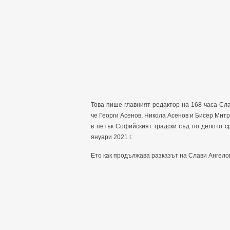
Това пише главният редактор на 168 часа Сла
че Георги Асенов, Никола Асенов и Бисер Митре
в петък Софийският градски съд по делото ср
януари 2021 г.
Ето как продължава разказът на Слави Ангелов