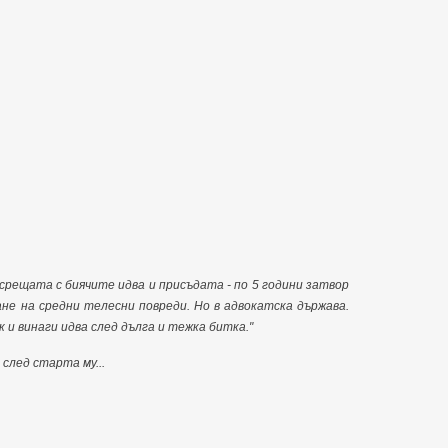
 срещата с биячите идва и присъдата - по 5 години затвор
ане на средни телесни повреди. Но в адвокатска държава.
 и винаги идва след дълга и тежка битка."
 след старта му...