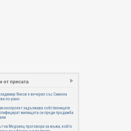
и от пресата
Владимир Янков е вечерял със Симона
ва по-рано
законопроект задължава собствениците
ртифицират жилищата си преди продажба
аем
т на Медовец проговори за мъжа, който