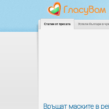
Статии от пресата
Успели българи в чу
Връщат маските в ре