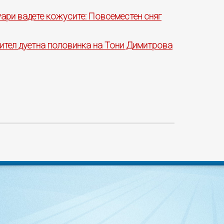
уари вадете кожусите: Повсеместен сняг
нител дуетна половинка на Тони Димитрова