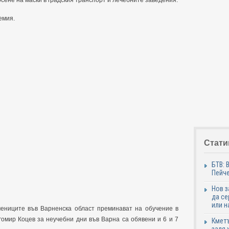
сене на маски в градския транспорт и лечебните заведения.
демия.
Стати
БТВ: 
Пейче
Нов 
да се
или н
ениците във Варненска област преминават на обучение в
гомир Коцев за неучебни дни във Варна са обявени и 6 и 7
Кметъ