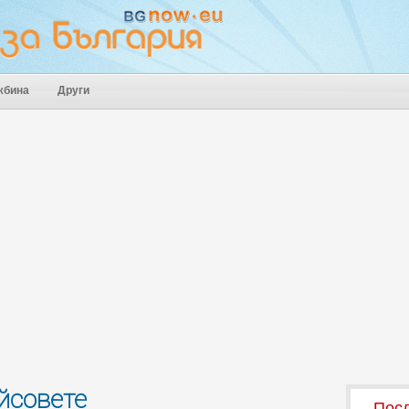
жбина
Други
йсовете
Посл