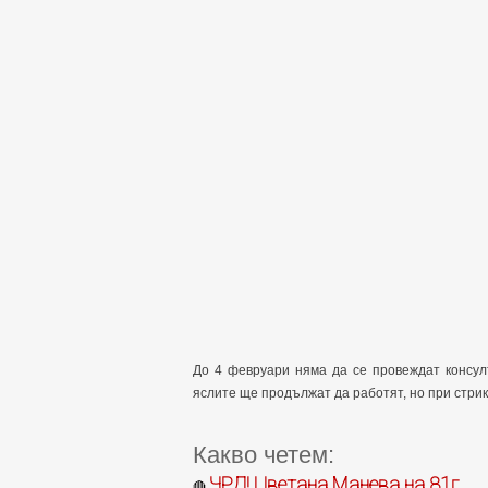
До 4 февруари няма да се провеждат консул
яслите ще продължат да работят, но при стрик
Какво четем:
ЧРД! Цветана Манева на 81г.
🔴