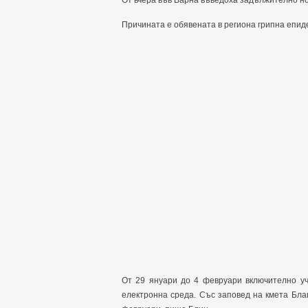
От вчера във Варна въведоха задължително но
Причината е обявената в региона грипна епи
От 29 януари до 4 февруари включително уч
електронна среда. Със заповед на кмета Бла