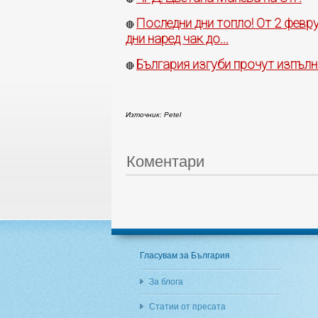
Последни дни топло! От 2 февр
🔴
дни наред чак до...
България изгуби прочут изпъл
🔴
Източник: Petel
Коментари
Гласувам за България
За блога
Статии от пресата