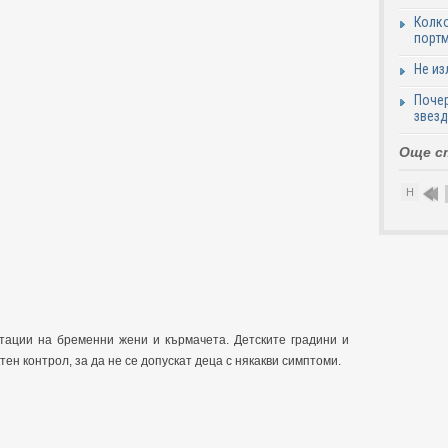
Колко
портм
Не из
Почер
звезд
Още с
Н
тации на бременни жени и кърмачета. Детските градини и
тен контрол, за да не се допускат деца с някакви симптоми.