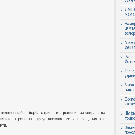
заля 
Дъщер
мама,
Намер
измъч
вечер
Мъж з
децат
Радев
Йотов
Траге
удави
Мира 
вицеп
Експе
катас
тивният щаб за борба с грипа взе решение за спиране на
Шофьо
толко
ниците в региона. Преустановяват се и посещенията в
уги.
Засич
пресл