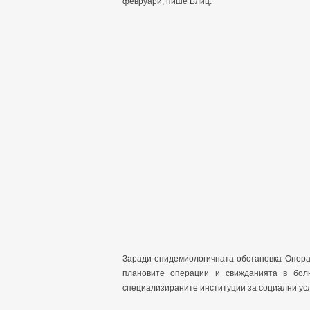
февруари, пише Блиц.
Заради епидемиологичната обстановка Опера
плановите операции и свижданията в бол
специализираните институции за социални усл