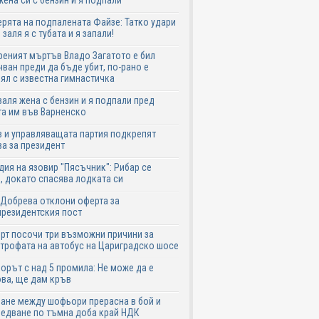
жена си с бензин и я подпали
ята на подпалената Файзе: Татко удари
 заля я с тубата и я запали!
еният мъртъв Владо Загатото е бил
ван преди да бъде убит, по-рано е
ял с известна гимнастичка
аля жена с бензин и я подпали пред
а им във Варненско
 и управляващата партия подкрепят
а за президент
дия на язовир "Пясъчник": Рибар се
, докато спасява лодката си
Добрева отклони оферта за
резидентския пост
рт посочи три възможни причини за
трофата на автобус на Цариградско шосе
рът с над 5 промила: Не може да е
ва, ще дам кръв
ане между шофьори прерасна в бой и
едване по тъмна доба край НДК