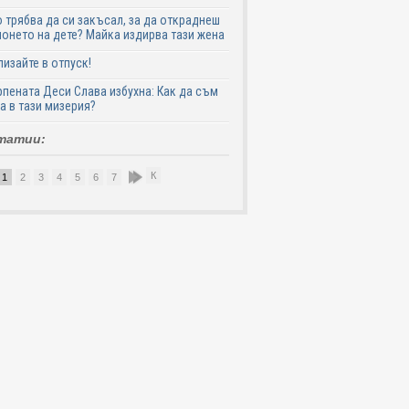
 трябва да си закъсал, за да откраднеш
онето на дете? Майка издирва тази жена
лизайте в отпуск!
пената Деси Слава избухна: Как да съм
а в тази мизерия?
татии:
К
1
2
3
4
5
6
7
8
9
10