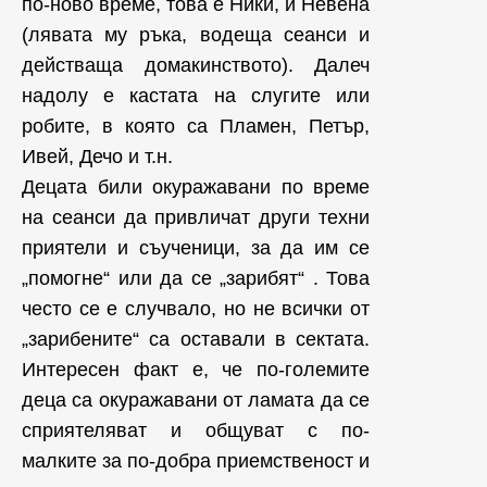
по-ново време, това е Ники, и Невена
(лявата му ръка, водеща сеанси и
действаща домакинството). Далеч
надолу е кастата на слугите или
робите, в която са Пламен, Петър,
Ивей, Дечо и т.н.
Децата били окуражавани по време
на сеанси да привличат други техни
приятели и съученици, за да им се
„помогне“ или да се „зарибят“ . Това
често се е случвало, но не всички от
„зарибените“ са оставали в сектата.
Интересен факт е, че по-големите
деца са окуражавани от ламата да се
сприятеляват и общуват с по-
малките за по-добра приемственост и