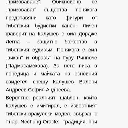
„призоваване“. Обикновено се
„призовават“ същества, понякога
представяни като фигури от
тибетския будистки канон. Личен
фаворит на Калушев е бил Дордже
Легпа – защитно божество в
тибетския будизъм. Понякога е бил
„викан“ и образът на Гуру Ринпоче
(Падмасамбхава). За него писа в
поредица и майката на основния
свидетел срещу Калушев Валери
Андреев София Андреева.
Вероятно реалният шаблон, който
Калушев е имитирал, е известният
тибетски оракулски модел, свързан с
т.нар. Nechung Oracle: традиция, при