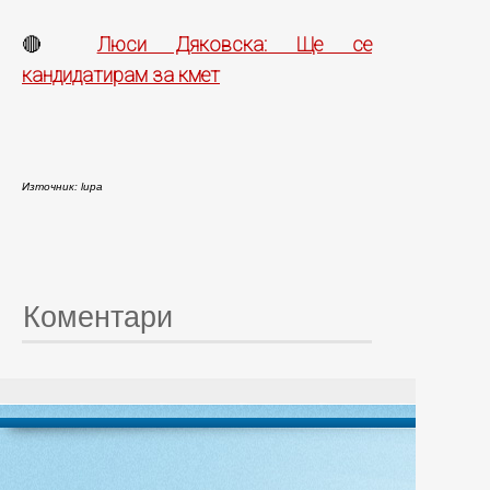
Люси Дяковска: Ще се
🔴
кандидатирам за кмет
Източник: lupa
Коментари
© 20