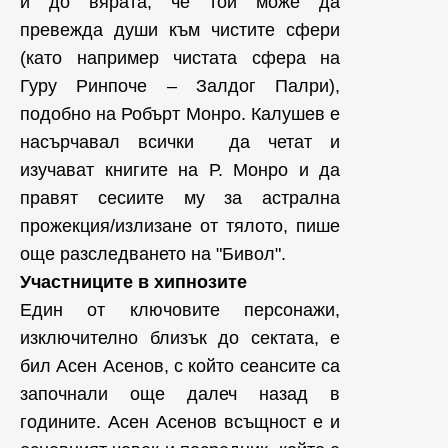
и до вярата, че той може да
превежда души към чистите сфери
(като например чистата сфера на
Гуру Ринпоче – Залдог Палри),
подобно на Робърт Монро. Калушев е
насърчавал всички да четат и
изучават книгите на Р. Монро и да
правят сесиите му за астрална
прожекция/излизане от тялото, пише
още разследването на "Бивол".
Участниците в хипнозите
Един от ключовите персонажи,
изключително близък до сектата, е
бил Асен Асенов, с който сеансите са
започнали още далеч назад в
годините. Асен Асенов всъщност е и