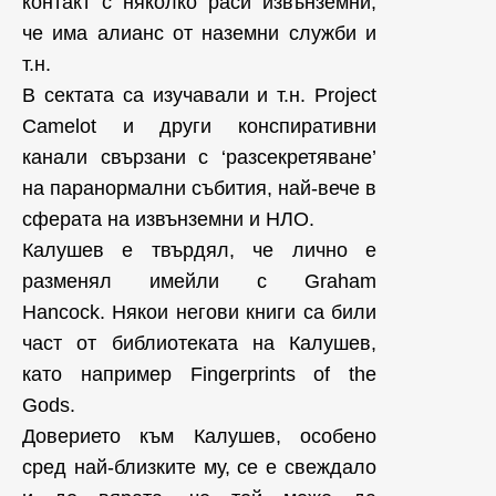
контакт с няколко раси извънземни,
че има алианс от наземни служби и
т.н.
В сектата са изучавали и т.н. Project
Camelot и други конспиративни
канали свързани с ‘разсекретяване’
на паранормални събития, най-вече в
сферата на извънземни и НЛО.
Калушев е твърдял, че лично е
разменял имейли с Graham
Hancock. Някои негови книги са били
част от библиотеката на Калушев,
като например Fingerprints of the
Gods.
Доверието към Калушев, особено
сред най-близките му, се е свеждало