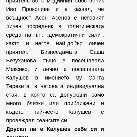
приятелство с медийния собственик
Иво Прокопиев и е казвал, че
всъщност Асен Асенов е неговият
личен посредник в политическата
среда на т.н. „демократични сили“,
както и негов най-добър личен
приятел. Бизнесдамата Саша
Безуханова също е посещавала
Мексико, и лично е посещавала
Калушев в имението му Санта
Терезита, в неговата индивидуална
стая, в която са допускани само
много близки или приближени и
където най-често Калушев е
провеждал сеансите си.
Друсал ли е Калушев себе си и