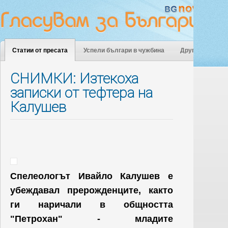
Статии от пресата
Успели българи в чужбина
Други
СНИМКИ: Изтекоха
записки от тефтера на
Калушев
Спелеологът Ивайло Калушев е
убеждавал прерожденците, както
ги наричали в общността
"Петрохан" - младите