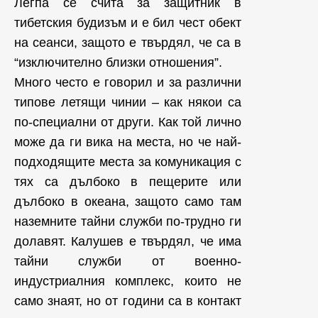
Легпа се счита за защитник в
тибетския будизъм и е бил чест обект
на сеанси, защото е твърдял, че са в
“изключително близки отношения”.
Много често е говорил и за различни
типове летящи чинии – как някои са
по-специални от други. Как той лично
може да ги вика на места, но че най-
подходящите места за комуникация с
тях са дълбоко в пещерите или
дълбоко в океана, защото само там
наземните тайни служби по-трудно ги
долавят. Калушев е твърдял, че има
тайни служби от военно-
индустриалния комплекс, които не
само знаят, но от години са в контакт