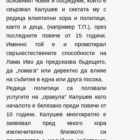
основният човек и посредник, който е
свързвал Калушев и сектата му с
редица влиятелни хора и политици,
както и деца, (например Т.П.), през
последните повече от 15 години.
Именно той е и промотирал
свръхестествените способности на
Лама Иво да предсказва бъдещето,
да „помага“ или директно да влияе
на събития в една или друга посока.
Редица политици са ползвали
услугите на „оракула“ Калушев като
началото е белязано преди повече от
10 години. Калушев многократно е
заявявал пред много хора
изключително близкото си