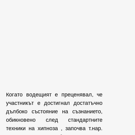
Когато водещият е преценявал, че
участникът е достигнал достатъчно
дълбоко състояние на съзнанието,
обикновено след стандартните
техники на хипноза , започва т.нар.