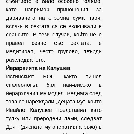
събитието е било особено голямо,
като например приношения за
даряването на огромна сума пари,
всички в сектата са се включвали в
сеансите. В тези случаи, който не е
правел сеанс със сектата, е
медитирал, често групово, твърди
разследването.
Йерархията на Калушев
Истинският БОГ, както пишел
спелеологът, бил най-високо в
йерархичния му модел. Веднага след
това се нареждали „децата му“, които
Ивайло Калушев представял като
тулку или преродени лами, следват
Деян (дясната му оперативна ръка) в