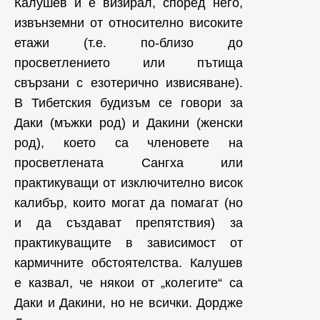
Калушев и е визирал, според него,
извънземни от относително високите
етажи (т.е. по-близо до
просветлението или пътища
свързани с езотерично извисяване).
В Тибетския будизъм се говори за
Даки (мъжки род) и Дакини (женски
род), което са членовете на
просветлената Сангха или
практикуващи от изключително висок
калибър, които могат да помагат (но
и да създават препятствия) за
практикуващите в зависимост от
кармичните обстоятелства. Калушев
е казвал, че някои от „колегите“ са
Даки и Дакини, но не всички. Дордже