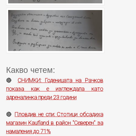
Какво четем:
СНИМКИ: Годеницата на Рачков
🔴
показа как е изглеждала като
адреналинка преди 23 години
Пловдив не спи: Стотици обсадиха
🔴
магазин Kaufland в район "Северен" за
намаления до 71%