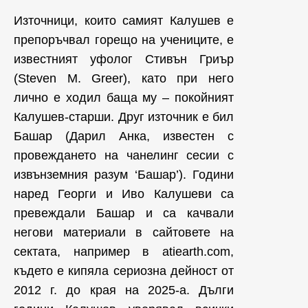
Източници, които самият Калушев е
препоръчвал горещо на учениците, е
известният уфолог Стивън Гриър
(Steven M. Greer), като при него
лично е ходил баща му – покойният
Калушев-старши. Друг източник е бил
Башар (Дарил Анка, известен с
провеждането на чанелинг сесии с
извънземния разум ‘Башар’). Години
наред Георги и Иво Калушеви са
превеждали Башар и са качвали
негови материали в сайтовете на
сектата, например в atiearth.com,
където е кипяла сериозна дейност от
2012 г. до края на 2025-а. Дълги