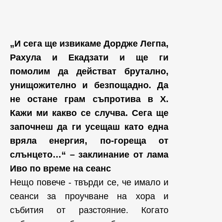
„И сега ще извикаме Дордже Легпа,
Рахула и Екадзати и ще ги
помолим да действат брутално,
унищожително и безпощадно. Да
не остане грам съпротива в Х.
Кажи ми какво се случва. Сега ще
започнеш да ги усещаш като една
вряла енергия, по-гореща от
слънцето…“ – заклинание от лама
Иво по време на сеанс
Нещо повече - твърди се, че имало и
сеанси за проучване на хора и
събития от разстояние. Когато