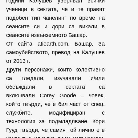
години Калушев уверявал всички
ученици в сектата, че и те правят
подобен тип чанелинг по време на
сеансите си и дори са викали в
сеансите извънземното Башар.
От сайта atiearth.com, Башар, За
самоубийството, превод на Калушев
от 2013 г.
Други персонажи, които колективно
са гледали, изучавали и/или
обсъждали в сектата са
включвали Corey Goode – човек,
който твърди, че е бил част от спец.
службите, модифициран с
технология за подмладяване. Кори
Гууд твърди, че самия той лично е в