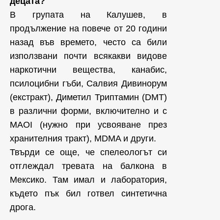
децата?
В групата на Калушев, в
продължение на повече от 20 години
назад във времето, често са били
използвани почти всякакви видове
наркотични вещества, канабис,
псилоцибни гъби, Салвия Дивинорум
(екстракт), Диметил Триптамин (DMT)
в различни форми, включително и с
MAOI (нужно при усвояване през
хранителния тракт), MDMA и други.
Твърди се още, че спелеологът си
отглеждал тревата на балкона в
Мексико. Там имал и лаборатория,
където пък бил готвел синтетична
дрога.