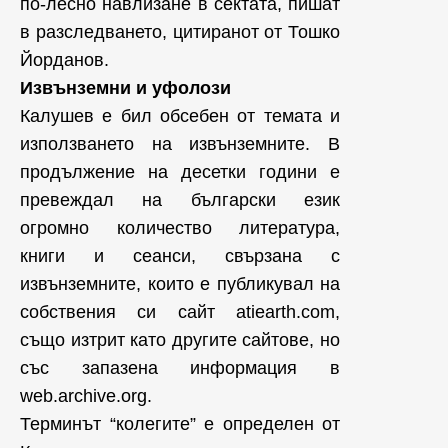
по-лесно навлизане в сектата, пишат
в разследването, цитиранот от Тошко
Йорданов.
Извънземни и уфолози
Калушев е бил обсебен от темата и
използването на извънземните. В
продължение на десетки години е
превеждал на български език
огромно количество литература,
книги и сеанси, свързана с
извънземните, които е публикувал на
собствения си сайт atiearth.com,
също изтрит като другите сайтове, но
със запазена информация в
web.archive.org.
Терминът “колегите” е определен от