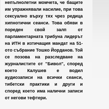
непълнолетни момчета, че бащите
им упражнявали насилие, при това
сексуално върху тях чрез редица
хипнотични сеанси. Това обяви в
пореден свой залп от
парламентарната трибуна лидерът
на ИТН в изтичащия мандат на 51-
ото събрание Тошко Йорданов. Той
се позова на разследване на
журналистите от "Бивол", според
което Калушев е водил
аудиозаписи на всички сеанси,
тибетски практики и други и
според което има налични записи
от негови тефтери.