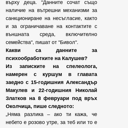
върху деца. "Данните сочат също
наличие на вътрешни механизми за
санкциониране на несъгласие, както
и за ограничаване на контактите с
външната среда, включително
семейства", пишат от "Бивол".
Какви са данните за
психообработките на Калушев?
Из записките на спелеолога,
намерен с куршум в главата
заедно с 15-годишния Александър
Макулев и 22-годишния Николай
Златков на 8 февруари под връх
Околчица, пише следното:
„Няма разлика – ако ти кажа, че
небето е розово утре, за теб или то е