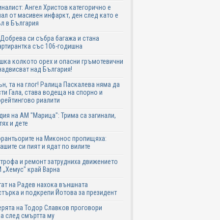
налист: Ангел Христов категорично е
ал от масивен инфаркт, ден след като е
л в България
Добрева си събра багажа и стана
ртирантка със 106-годишна
шка колкото орех и опасни гръмотевични
надвисват над България!
ън, та на глог! Ралица Паскалева няма да
ти Гала, става водеща на спорно и
рейтингово риалити
дия на АМ "Марица": Трима са загинали,
тях и дете
рантьорите на Миконос пропищяха:
ашите си пият и ядат по вилите
трофа и ремонт затрудниха движението
 „Хемус" край Варна
ат на Радев нахока външната
търка и подкрепи Йотова за президент
рята на Тодор Славков проговори
а след смъртта му