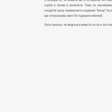
„Разбира се, че кожата ми е остаряла, но съ
гърба и болки в коленете. Това са неизбежн
споделя пред германското издание "Билд" бъл
ще отпразнува своя 50-годишен юбилей.
Луси призна, че веднъж в живота си си е постав