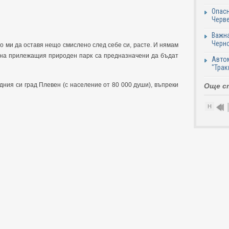
Опасн
Черве
Важна
Черно
о ми да оставя нещо смислено след себе си, расте. И нямам
а на прилежащия природен парк са предназначени да бъдат
Автом
"Трак
дния си град Плевен (с население от 80 000 души), въпреки
Още с
Н