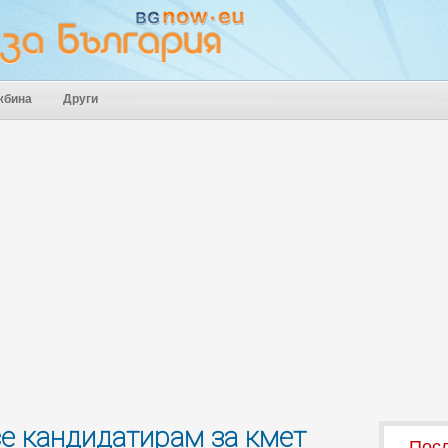
жбина
Други
е кандидатирам за кмет
Посл