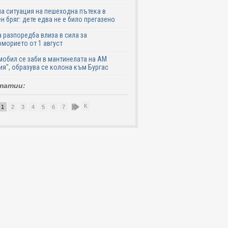
а ситуация на пешеходна пътека в
н бряг: дете едва не е било прегазено
 разпоредба влиза в сила за
морието от 1 август
обил се заби в мантинелата на АМ
ия", образува се колона към Бургас
татии:
К
1
2
3
4
5
6
7
8
9
10