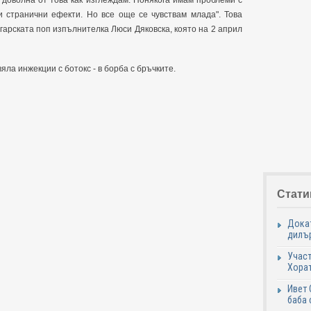
м доволна от това как изглеждам. Понякога имам проблеми с
и странични ефекти. Но все още се чувствам млада". Това
гарската поп изпълнителка Люси Дяковска, която на 2 април
яла инжекции с ботокс - в борба с бръчките.
Стати
Докат
дилър
Участ
Хорат
Ивет 
баба 