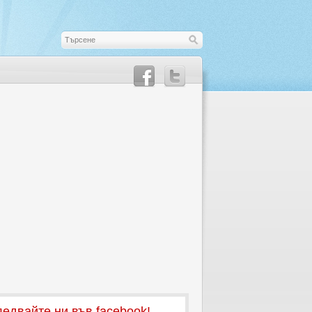
едвайте ни във facebook!