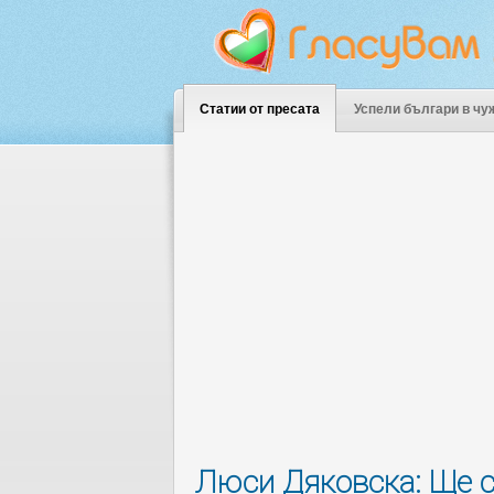
Статии от пресата
Успели българи в чу
Люси Дяковска: Ще с