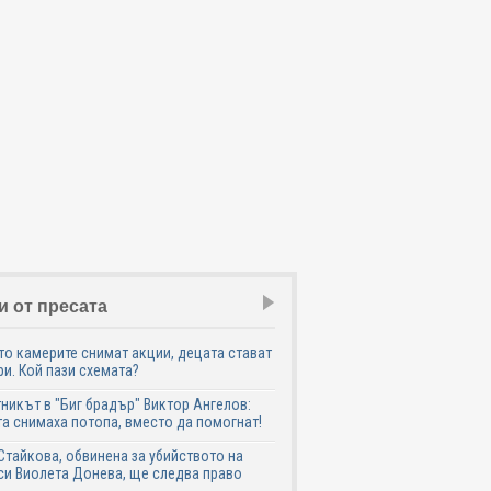
и от пресата
о камерите снимат акции, децата стават
и. Кой пази схемата?
никът в "Биг брадър" Виктор Ангелов:
а снимаха потопа, вместо да помогнат!
Стайкова, обвинена за убийството на
си Виолета Донева, ще следва право