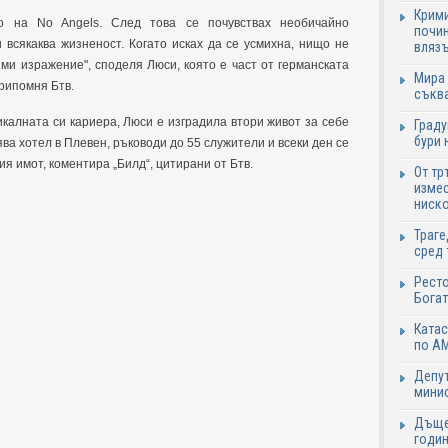
Крими
о на No Angels. След това се почувствах необичайно
почин
 всякаква жизненост. Когато исках да се усмихна, нищо не
влязъ
ми изражение", споделя Люси, която е част от германската
Мира 
припомня Бтв.
съква
зикалната си кариера, Люси е изградила втори живот за себе
Граду
бури 
лява хотел в Плевен, ръководи до 55 служители и всеки ден се
я имот, коментира „Билд“, цитирани от Бтв.
От тр
измес
ниско
Траге
сред 
Ресто
Богат
Катас
по АМ
Депут
минис
Дъще
годин