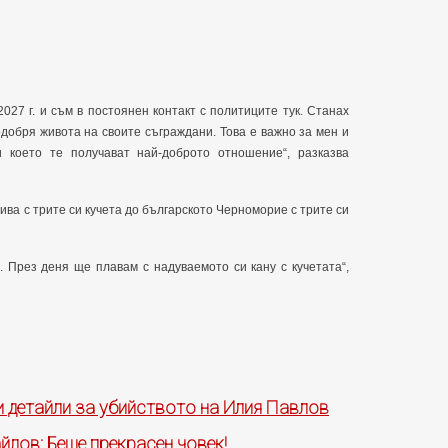
027 г. и съм в постоянен контакт с политиците тук. Станах
одобря живота на своите съграждани. Това е важно за мен и
 което те получават най-доброто отношение“, разказва
ива с трите си кучета до българското Черноморие с трите си
. През деня ще плавам с надуваемото си кану с кучетата“,
 детайли за убийството на Илия Павлов
лов: Беше прекрасен човек!