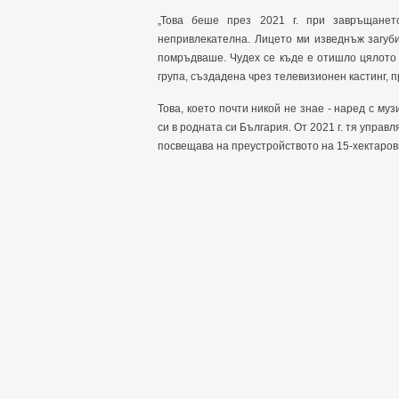
„Това беше през 2021 г. при завръщанет
непривлекателна. Лицето ми изведнъж загуби
помръдваше. Чудех се къде е отишло цялото 
група, създадена чрез телевизионен кастинг, 
Това, което почти никой не знае - наред с му
си в родната си България. От 2021 г. тя управ
посвещава на преустройството на 15-хектарови