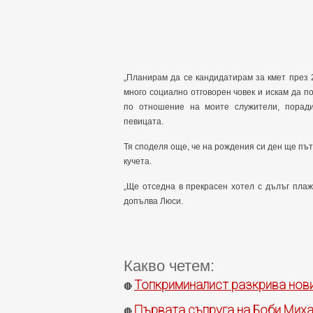
„Планирам да се кандидатирам за кмет през 2
много социално отговорен човек и искам да п
по отношение на моите служители, поради
певицата.
Тя споделя още, че на рождения си ден ще път
кучета.
„Ще отседна в прекрасен хотел с дълъг плаж
допълва Люси.
Какво четем:
Топкриминалист разкрива нови
🔴
Първата съпруга на Боби Михай
🔴