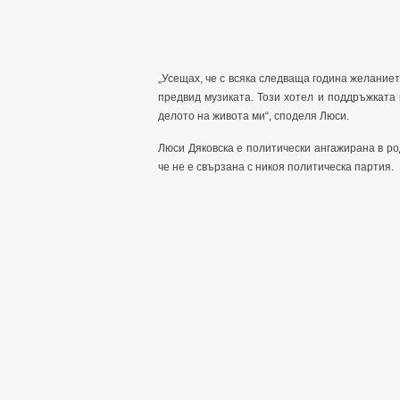
„Усещах, че с всяка следваща година желаниет
предвид музиката. Този хотел и поддръжкат
делото на живота ми“, споделя Люси.
Люси Дяковска е политически ангажирана в ро
че не е свързана с никоя политическа партия.