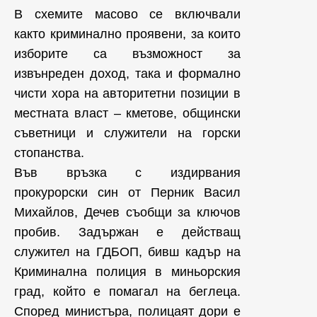
В схемите масово се включвали
както криминално проявени, за които
изборите са възможност за
извънреден доход, така и формално
чисти хора на авторитетни позиции в
местната власт – кметове, общински
съветници и служители на горски
стопанства.
Във връзка с издирвания
прокурорски син от Перник Васил
Михайлов, Дечев съобщи за ключов
пробив. Задържан е действащ
служител на ГДБОП, бивш кадър на
Криминална полиция в миньорския
град, който е помагал на беглеца.
Според министъра, полицаят дори е