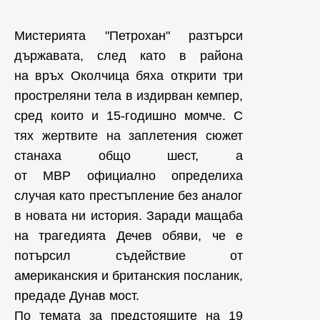
Мистерията "Петрохан" разтърси
държавата, след като в района
на връх Околчица бяха открити три
простреляни тела в издирван кемпер,
сред които и 15-годишно момче. С
тях жертвите на заплетения сюжет
станаха общо шест, а
от МВР официално определиха
случая като престъпление без аналог
в новата ни история. Заради мащаба
на трагедията Дечев обяви, че е
потърсил съдействие от
американския и британския посланик,
предаде Дунав мост.
По темата за предстоящите на 19