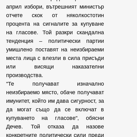
април избори, вътрешният министър
отчете скок от няколкостотин
процента на сигналите за купуване
на гласове. Той разкри скандална
тенденция – политически партии
умишлено поставят на неизбираеми
места лица с влезли в сила присъди
или висящи наказателни
производства.
"Те получават изначално
неизбираемо място, обаче получават
имунитет, който им дава сигурност, за
да могат също да се включат в
купуването на гласове", обясни
Дечев. Той отказа да назове
конкретните политически сили преди