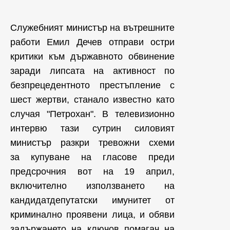
Служебният министър на вътрешните
работи Емил Дечев отправи остри
критики към държавното обвинение
заради липсата на активност по
безпрецедентното престъпление с
шест жертви, станало известно като
случая "Петрохан". В телевизионно
интервю тази сутрин силовият
министър разкри тревожни схеми
за купуване на гласове преди
предсрочния вот на 19 април,
включително използването на
кандидатдепутатски имунитет от
криминално проявени лица, и обяви
задържането на ключов помагач на