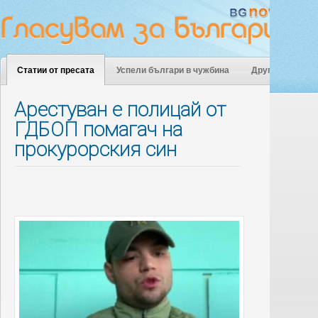
Статии от пресата
Успели българи в чужбина
Други
Арестуван е полицай от
ГДБОП помагач на
прокурорския син