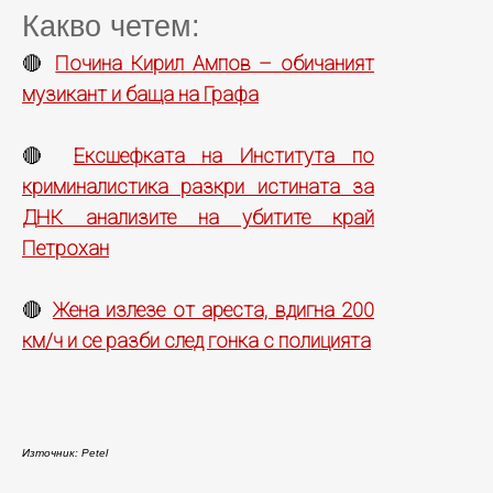
Какво четем:
Почина Кирил Ампов – обичаният
🔴
музикант и баща на Графа
Ексшефката на Института по
🔴
криминалистика разкри истината за
ДНК анализите на убитите край
Петрохан
Жена излезе от ареста, вдигна 200
🔴
км/ч и се разби след гонка с полицията
Източник: Petel