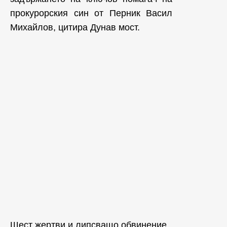
прокурорския син от Перник Васил
Михайлов, цитира Дунав мост.
Шест жертви и липсващо обвинение