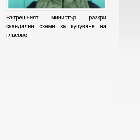
Вътрешният министър разкри
скандални схеми за купуване на
гласове