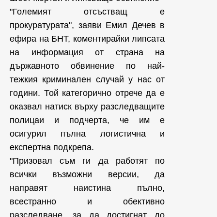
"Големият отсъстващ е
прокуратурата", заяви Емил Дечев в
ефира на БНТ, коментирайки липсата
на информация от страна на
държавното обвинение по най-
тежкия криминален случай у нас от
години. Той категорично отрече да е
оказвал натиск върху разследващите
полицаи и подчерта, че им е
осигурил пълна логистична и
експертна подкрепа.
"Призовал съм ги да работят по
всички възможни версии, да
направят наистина пълно,
всестранно и обективно
разследване, за да достигнат до