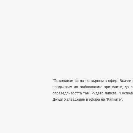
"Пожелавам си да се върнем в ефир. Всички 
продължим да забавляваме зрителите, да з
справедливостта там, където липсва. "Господ
Джуди Халваджиян в ефира на "Капките".