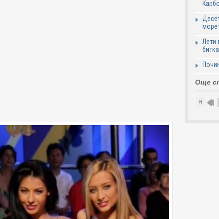
Карб
Десет
море
Лети 
битка
Почи
Още с
Н