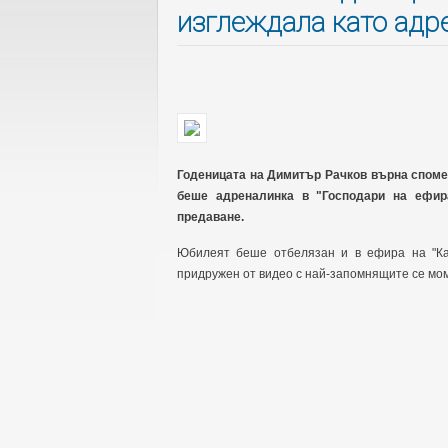
изглеждала като адр
Годеницата на Димитър Рачков върна спомен
беше адреналинка в "Господари на ефир
предаване.
Юбилеят беше отбелязан и в ефира на "Кат
придружен от видео с най-запомнящите се мом