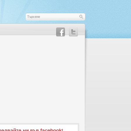
едвайте ни във facebook!