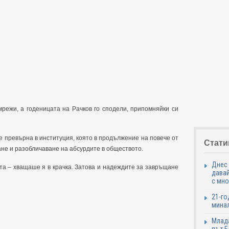
режи, а годеницата на Рачков го сподели, припомняйки си
е превърна в институция, която в продължение на повече от
Стати
не и разобличаване на абсурдите в обществото.
Днес 
а – хващаше я в крачка. Затова и надеждите за завръщане
давай
с мно
21-го
минал
Млада