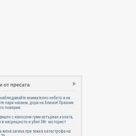
и от пресата
наблюдавайте внимателно небето и не
те пари назаем, дори на близки! Празник
го поверия:
дишен с износени гуми изтървал колата,
 в насрещното и убил 38г. моторист
 жена загина при тежка катастрофа на