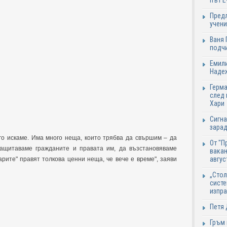
път Е
Предл
учени
Ваня 
подч
Емили
Надеж
Герма
след 
Хари
Сигна
зарад
го искаме. Има много неща, които трябва да свършим – да
От "П
ащитаваме гражданите и правата им, да възстановяваме
вакан
авгус
арите" правят толкова ценни неща, че вече е време", заяви
„Стол
систе
изпр
Петя 
Гръм 