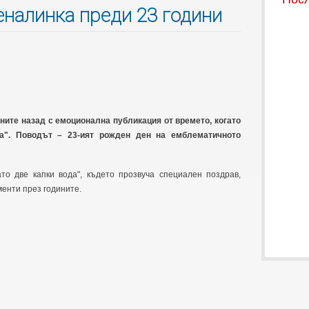
еналинка преди 23 години
ите назад с емоционална публикация от времето, когато
а". Поводът – 23-ият рожден ден на емблематичното
о две капки вода", където прозвуча специален поздрав,
енти през годините.