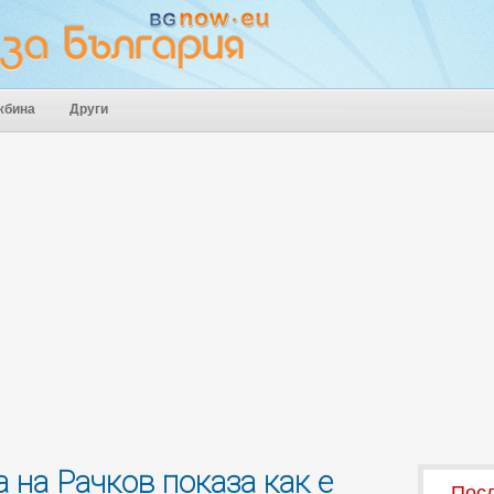
жбина
Други
на Рачков показа как е
Посл