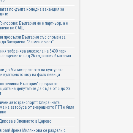
-79
агат по-дълга коледна ваканция за
ците
Григорова: България не е партньор, а е
инена на САЩ
я просълзи България със спомен за
да Захариева: "За мен е чест"
ния забранява алкохола на 5400 гари
нападението над 26-годишния българин
ли до Министерството на културата
и вулгарното шоу на фолк певица
рогресивна България" предлагат
цията на депутатите да бъде от 5 до 23
т
ичен автотранспорт": Спирачната
ма на автобуса от вчерашното ПТП е била
авна
Дикова в Спешното в Царево
в рая! Ирена Милянкова се раздели с