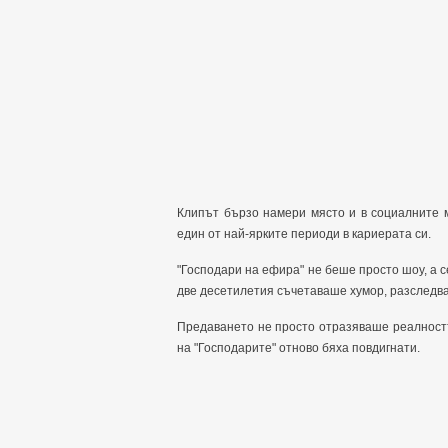
Клипът бързо намери място и в социалните м
един от най-ярките периоди в кариерата си.
"Господари на ефира" не беше просто шоу, а с
две десетилетия съчетаваше хумор, разследва
Предаването не просто отразяваше реалностт
на "Господарите" отново бяха повдигнати.