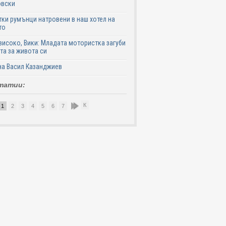
овски
ки румънци натровени в наш хотел на
то
високо, Вики: Младата мотористка загуби
та за живота си
на Васил Казанджиев
татии:
К
1
2
3
4
5
6
7
8
9
10