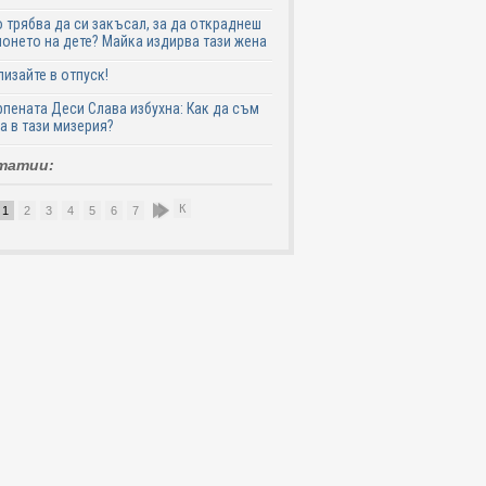
 трябва да си закъсал, за да откраднеш
онето на дете? Майка издирва тази жена
лизайте в отпуск!
пената Деси Слава избухна: Как да съм
а в тази мизерия?
татии:
К
1
2
3
4
5
6
7
8
9
10