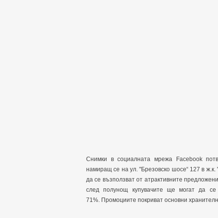
Снимки в социалната мрежа Facebook потв
намиращ се на ул. "Брезовско шосе“ 127 в ж.к.
да се възползват от атрактивните предложения,
след полунощ купувачите ще могат да се
71%. Промоциите покриват основни хранителни