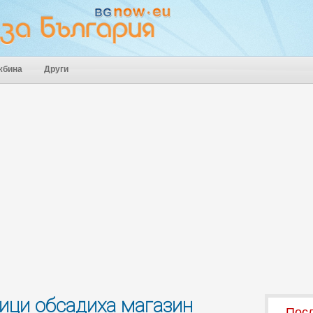
жбина
Други
тици обсадиха магазин
Посл