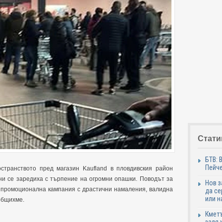
Стати
БТВ: 
Пейче
странството пред магазин Kaufland в пловдивския район
ани се заредиха с търпение на огромни опашки.
Поводът за
Нов 
 промоционална кампания с драстични намаления, валидна
да се
или н
ъобщихме.
Кметъ