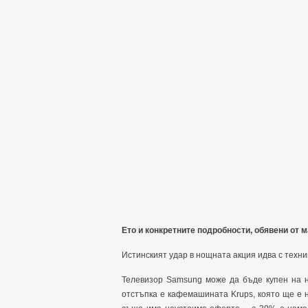
Ето и конкретните подробности, обявени от м
Истинският удар в нощната акция идва с техни
Телевизор Samsung може да бъде купен на не
отстъпка е кафемашината Krups, която ще е на