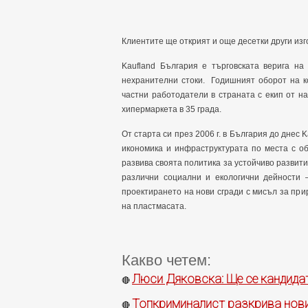
Клиентите ще открият и още десетки други из
Kaufland България е търговската верига на
нехранителни стоки. Годишният оборот на ко
частни работодатели в страната с екип от на
хипермаркета в 35 града.
От старта си през 2006 г. в България до днес
икономика и инфраструктурата по места с о
развива своята политика за устойчиво развити
различни социални и екологични дейности 
проектирането на нови сгради с мисъл за при
на пластмасата.
Какво четем:
Люси Дяковска: Ще се кандида
🔴
Топкриминалист разкрива нови
🔴