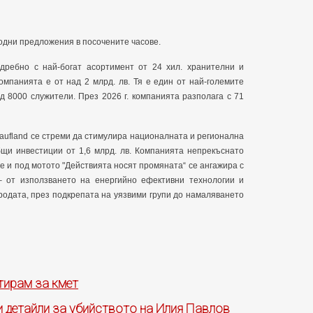
годни предложения в посочените часове.
 дребно с най-богат асортимент от 24 хил. хранителни и
мпанията е от над 2 млрд. лв. Тя е един от най-големите
д 8000 служители. През 2026 г. компанията разполага с 71
 Kaufland се стреми да стимулира националната и регионална
бщи инвестиции от 1,6 млрд. лв. Компанията непрекъснато
е и под мотото "Действията носят промяната“ се ангажира с
– от използването на енергийно ефективни технологии и
родата, през подкрепата на уязвими групи до намаляването
тирам за кмет
 детайли за убийството на Илия Павлов