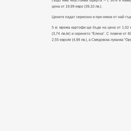
също има неустоима оферта – с 30% е намал
цена от 19,99 евро (39,10 лв.).
Цените падат сериозно и при някои от най-тъ
5 кг. мрежа картофи ще бъде на цена от 1.02 
(3,74 лв./кг) и сиренето "Елена“. С повече от
2,55 евро/кг (4,99 лв.), а Смядовска луканка "Оре