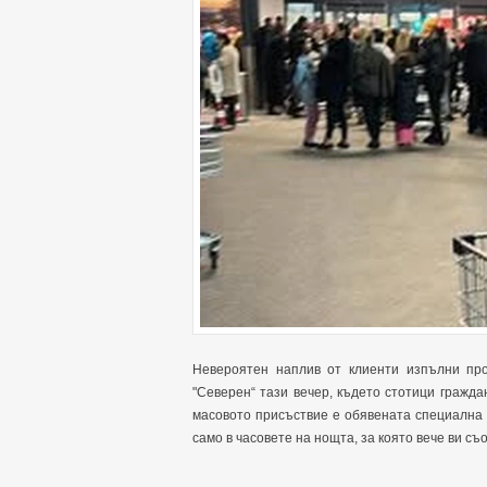
Невероятен наплив от клиенти изпълни про
"Северен“ тази вечер, където стотици гражд
масовото присъствие е обявената специална
само в часовете на нощта, за която вече ви с