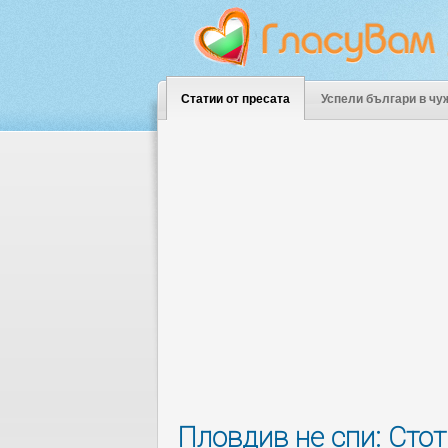
Статии от пресата
Успели българи в чу
Пловдив не спи: Сто