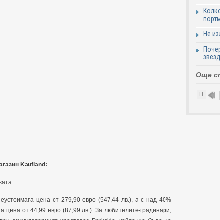
Колко
портм
Не из
Почер
звезд
Още с
Н
агазин Kaufland:
ката
устоимата цена от 279,90 евро (547,44 лв.), а с над 40%
 цена от 44,99 евро (87,99 лв.). За любителите-градинари,