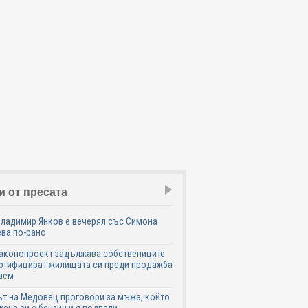
и от пресата
Владимир Янков е вечерял със Симона
ва по-рано
законопроект задължава собствениците
ртифицират жилищата си преди продажба
аем
т на Медовец проговори за мъжа, който