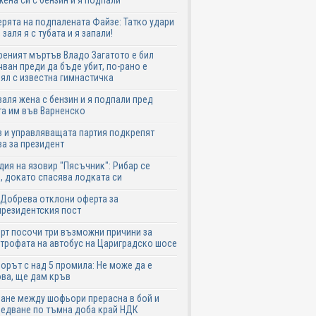
жена си с бензин и я подпали
ята на подпалената Файзе: Татко удари
 заля я с тубата и я запали!
еният мъртъв Владо Загатото е бил
ван преди да бъде убит, по-рано е
ял с известна гимнастичка
аля жена с бензин и я подпали пред
а им във Варненско
 и управляващата партия подкрепят
а за президент
дия на язовир "Пясъчник": Рибар се
, докато спасява лодката си
Добрева отклони оферта за
резидентския пост
рт посочи три възможни причини за
трофата на автобус на Цариградско шосе
рът с над 5 промила: Не може да е
ва, ще дам кръв
ане между шофьори прерасна в бой и
едване по тъмна доба край НДК