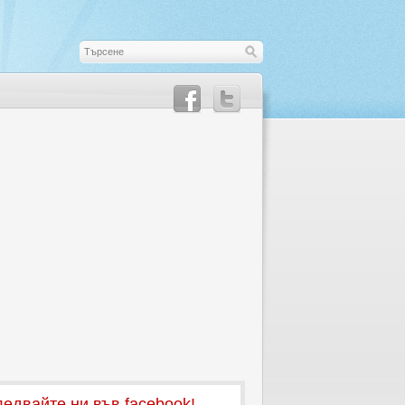
едвайте ни във facebook!