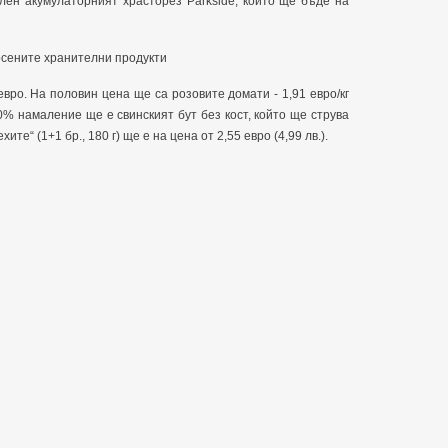
ен акумулаторният храсторез Parkside, който ще бъде на
рсените хранителни продукти
евро. На половин цена ще са розовите домати - 1,91 евро/кг
 60% намаление ще е свинският бут без кост, който ще струва
хите“ (1+1 бр., 180 г) ще е на цена от 2,55 евро (4,99 лв.).