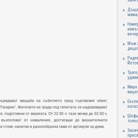
заля 
Дъщер
мама,
Намер
измъч
вечер
Мъж з
децат
Радев
Йотов
Траге
удави
Мира 
вицеп
ърждават мащаба на събитието пред търговския обект,
Експе
катас
 "Гагарин“. Жителите на града под тепетата се надпреварват
 подготвени от веригата. От 22:30 ч. тази вечер до 02:30 ч.
Шофьо
 възползват от намаления, достигащи до внушителните
толко
 стоки, напитки и разнообразна гама от артикули за дома.
Засич
пресл