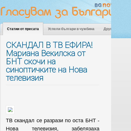
Статии от пресата
Успели българи в чужбина
Други
СКАНДАЛ В ТВ ЕФИРА!
Мариана Векилска от
БНТ скочи на
синоптичките на Нова
телевизия
ТВ скандал се разрази по оста БНТ -
Нова телевизия, забелязаха