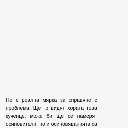
Не е реална мярка за справяне с
проблема. Ще го видят хората това
кученце, може би ще се намерят
осиновители, но и осиновяванията са