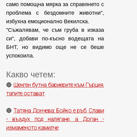
само помощна мярка за справянето с
проблема с бездомните животни",
избухна емоционално Векилска.
"Съжалявам, че съм груба в изказа
си", добави по-късно водещата на
БНТ, но видимо още не се беше
успокоила.
Какво четем:
Шенген бутна бариерите към Гърция,
🔴
тапите остават
Татяна Дончева: Бойко е ръб, Слави
🔴
- въздух под налягане, а Доган -
измаменото камилче