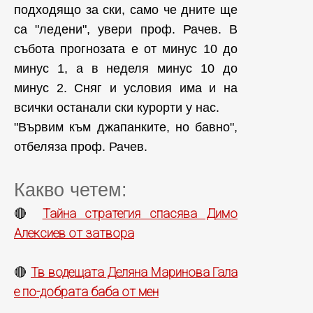
подходящо за ски, само че дните ще
са "ледени", увери проф. Рачев. В
събота прогнозата е от минус 10 до
минус 1, а в неделя минус 10 до
минус 2. Сняг и условия има и на
всички останали ски курорти у нас.
"Вървим към джапанките, но бавно",
отбеляза проф. Рачев.
Какво четем:
Тайна стратегия спасява Димо
🔴
Алексиев от затвора
Тв водещата Деляна Маринова Гала
🔴
е по-добрата баба от мен