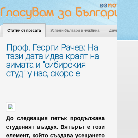
Статии от пресата
Успели българи в чужбина
Други
Проф. Георги Рачев: На
тази дата идва краят на
зимата и "сибирския
студ" у нас, скоро е
До следващия петък продължава
студеният въздух. Вятърът е този
елемент, който създава усещането