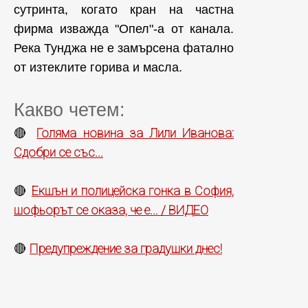
сутринта, когато кран на частна
фирма изважда "Опел"-а от канала.
Река Тунджа не е замърсена фатално
от изтеклите горива и масла.
Какво четем:
Голяма новина за Лили Иванова:
🔴
Сдобри се със...
Екшън и полицейска гонка в София,
🔴
шофьорът се оказа, че е... / ВИДЕО
Предупреждение за градушки днес!
🔴