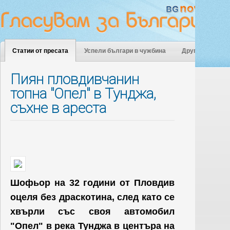
Статии от пресата
Успели българи в чужбина
Други
Пиян пловдивчанин
топна "Опел" в Тунджа,
съхне в ареста
Шофьор на 32 години от Пловдив
оцеля без драскотина, след като се
хвърли със своя автомобил
"Опел" в река Тунджа в центъра на