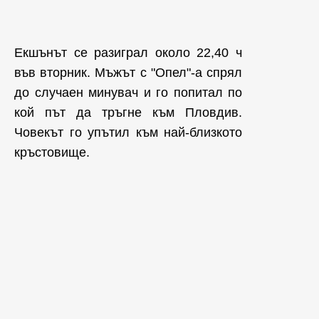
Екшънът се разиграл около 22,40 ч
във вторник. Мъжът с "Опел"-а спрял
до случаен минувач и го попитал по
кой път да тръгне към Пловдив.
Човекът го упътил към най-близкото
кръстовище.