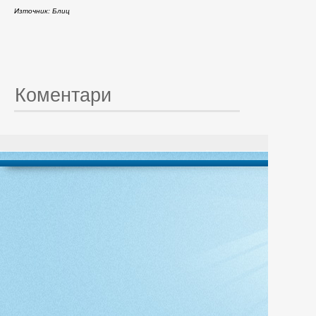
Източник: Блиц
Коментари
© 20