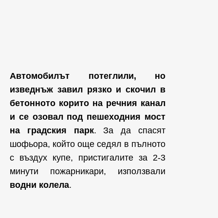
Автомобилът потеглили, но
изведнъж завил рязко и скочил в
бетонното корито на речния канал
и се озовал под пешеходния мост
на градския парк
. За да спасят
шофьора, който още седял в пълното
с въздух купе, пристигалите за 2-3
минути пожарникари, използвали
водни колела
.