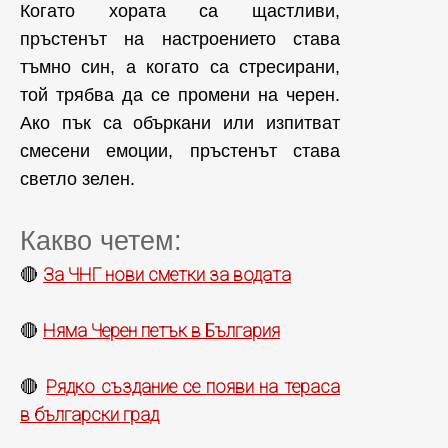
Когато хората са щастливи,
пръстенът на настроението става
тъмно син, а когато са стресирани,
той трябва да се промени на черен.
Ако пък са объркани или изпитват
смесени емоции, пръстенът става
светло зелен.
Какво четем:
За ЧНГ нови сметки за водата
🔴
Няма Черен петък в България
🔴
Рядко създание се появи на тераса
🔴
в български град