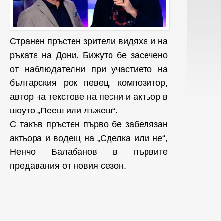
Странен пръстен зрители видяха и на
ръката на Дони. Бижуто бе засечено
от наблюдателни при участието на
българския рок певец, композитор,
автор на текстове на песни и актьор в
шоуто „Пееш или лъжеш“.
С такъв пръстен първо бе забелязан
актьора и водещ на „Сделка или не“,
Ненчо Балабанов в първите
предавания от новия сезон.