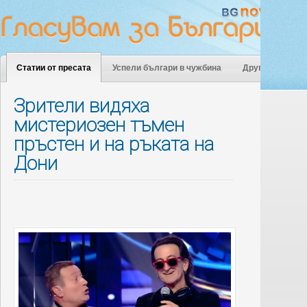
Статии от пресата
Успели българи в чужбина
Други
Зрители видяха
мистериозен тъмен
пръстен и на ръката на
Дони