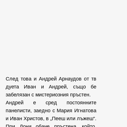
След това и Андрей Арнаудов от тв
дуета Иван и Андрей, също бе
забелязан с мистериозния пръстен.
Андрей е сред постоянните
панелисти, заедно с Мария Игнатова
и Иван Христов, в „Пееш или лъжеш“.
При Дони обаче пръстена, който,