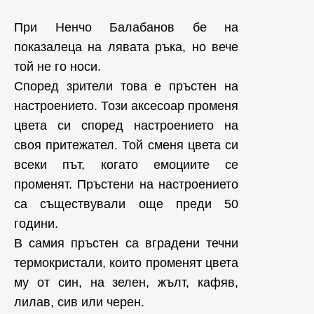
При Ненчо Балабанов бе на
показалеца на лявата ръка, но вече
той не го носи.
Според зрители това е пръстен на
настроението. Този аксесоар променя
цвета си според настроението на
своя притежател. Той сменя цвета си
всеки път, когато емоциите се
променят. Пръстени на настроението
са съществували още преди 50
години.
В самия пръстен са вградени течни
термокристали, които променят цвета
му от син, на зелен, жълт, кафяв,
лилав, сив или черен.