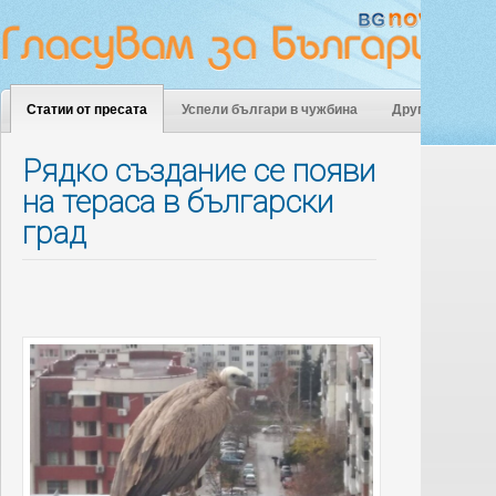
Статии от пресата
Успели българи в чужбина
Други
Рядко създание се появи
на тераса в български
град