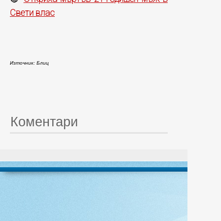
Свети влас
Източник: Блиц
Коментари
© 20