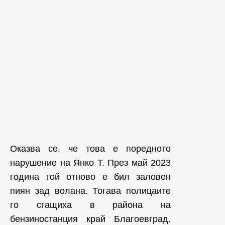
Оказва се, че това е поредното
нарушение на Янко Т. През май 2023
година той отново е бил заловен
пиян зад волана. Тогава полицаите
го сгащиха в района на
бензиностанция край Благоевград.