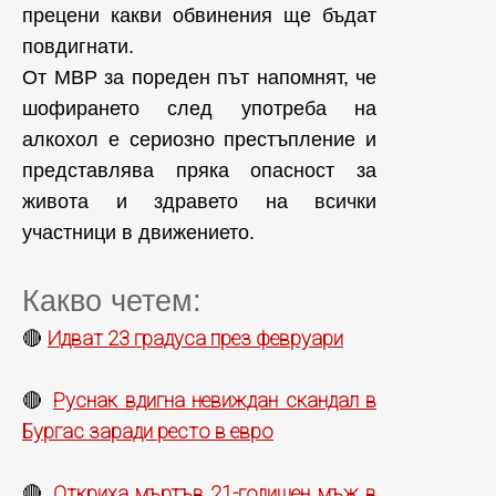
прецени какви обвинения ще бъдат
повдигнати.
От МВР за пореден път напомнят, че
шофирането след употреба на
алкохол е сериозно престъпление и
представлява пряка опасност за
живота и здравето на всички
участници в движението.
Какво четем:
Идват 23 градуса през февруари
🔴
Руснак вдигна невиждан скандал в
🔴
Бургас заради ресто в евро
Откриха мъртъв 21-годишен мъж в
🔴