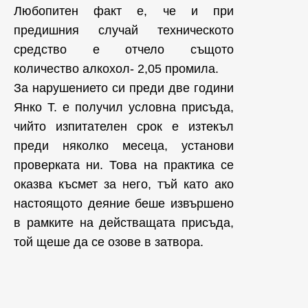
Любопитен факт е, че и при
предишния случай техническото
средство е отчело същото
количество алкохол- 2,05 промила.
За нарушението си преди две години
Янко Т. е получил условна присъда,
чийто изпитателен срок е изтекъл
преди няколко месеца, установи
проверката ни. Това на практика се
оказва късмет за него, тъй като ако
настоящото деяние беше извършено
в рамките на действащата присъда,
той щеше да се озове в затвора.