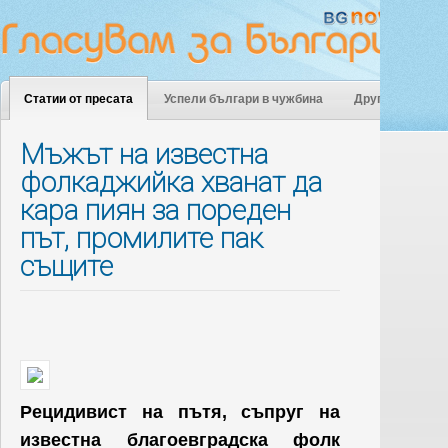
Статии от пресата
Успели българи в чужбина
Други
Мъжът на известна
фолкаджийка хванат да
кара пиян за пореден
път, промилите пак
същите
Рецидивист на пътя, съпруг на
известна благоевградска фолк