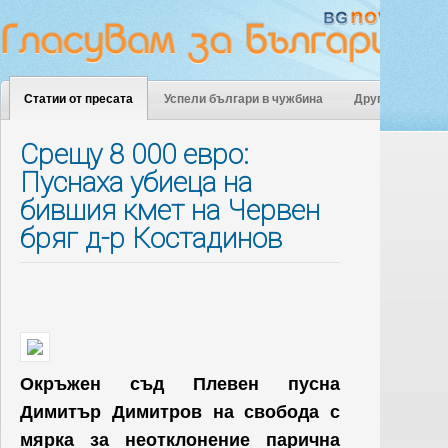
Статии от пресата
Успели българи в чужбина
Други
Срещу 8 000 евро:
Пуснаха убиеца на
бившия кмет на Червен
бряг д-р Костадинов
Окръжен съд Плевен пусна
Димитър Димитров на свобода с
мярка за неотклонение парична