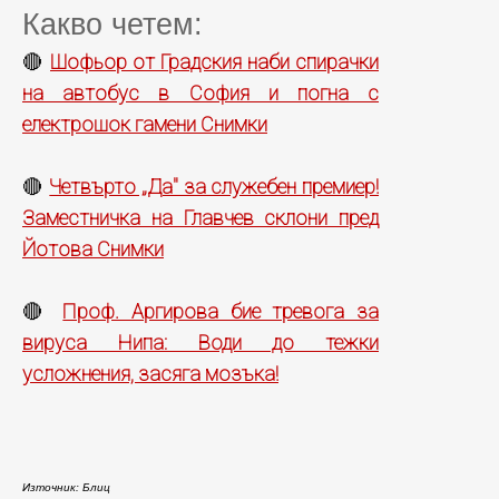
Какво четем:
Шофьор от Градския наби спирачки
🔴
на автобус в София и погна с
електрошок гамени Снимки
Четвърто „Да" за служебен премиер!
🔴
Заместничка на Главчев склони пред
Йотова Снимки
Проф. Аргирова бие тревога за
🔴
вируса Нипа: Води до тежки
усложнения, засяга мозъка!
Източник: Блиц