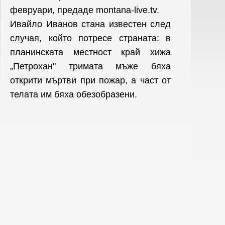
февруари, предаде montana-live.tv.
Ивайло Иванов стана известен след
случая, който потресе страната: в
планинската местност край хижа
„Петрохан" тримата мъже бяха
открити мъртви при пожар, а част от
телата им бяха обезобразени.