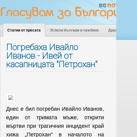
Статии от пресата
Успели българи в чужбина
Други
Погребаха Ивайло
Иванов - Ивей от
касапницата "Петрохан"
Днес е бил погребан Ивайло Иванов,
един от тримата мъже, открити
мъртви при трагичния инцидент край
хижа „Петрохан" в началото на