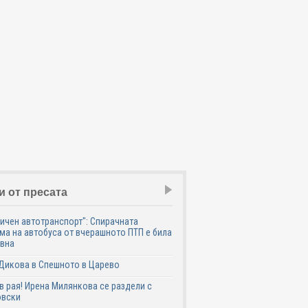
и от пресата
ичен автотранспорт": Спирачната
ма на автобуса от вчерашното ПТП е била
авна
Дикова в Спешното в Царево
в рая! Ирена Милянкова се раздели с
овски