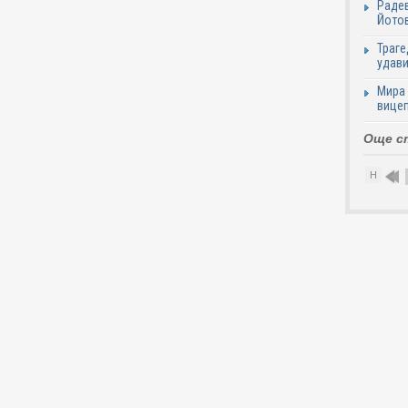
Радев
Йотов
Траге
удави
Мира 
вицеп
Още с
Н