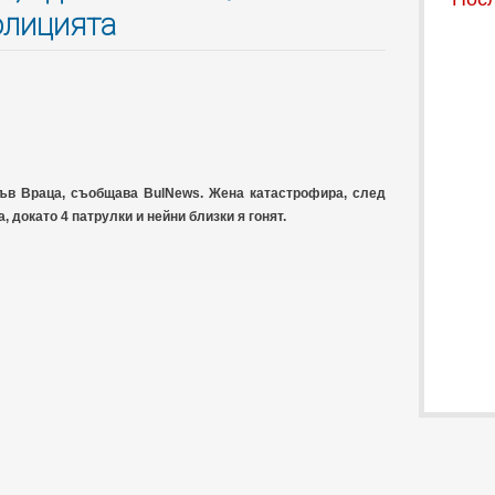
олицията
във Враца, съобщава BulNews. Жена катастрофира, след
а, докато 4 патрулки и нейни близки я гонят.