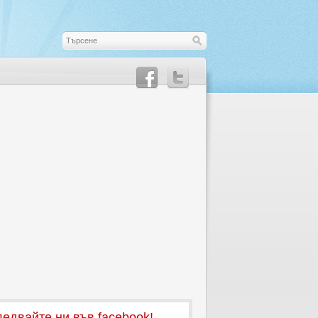
едвайте ни във facebook!