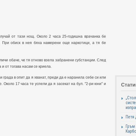
учай от тази нощ. Около 2 часа 25-годишна врачанка бе
а. При обиск в нея бяха намерени още наркотици, а тя бе
личи обаче, че тя отново взела забранени субстанции. След
а и от тогава насам се криела.
 града в опит да я хванат, преди да е наранила себе си или
 Около 17 часа те успели да я засекат на бул. "2-ри юни" и
Стати
„Стол
систе
изпр
Петя 
Гръм 
Карб