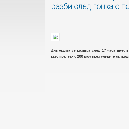
разби след гонка с п
Див екшън се разигра след 17 часа днес 
като прелетя с 200 км/ч през улиците на град