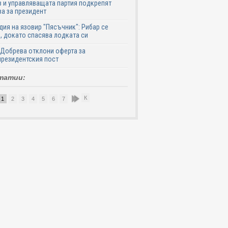
 и управляващата партия подкрепят
а за президент
дия на язовир "Пясъчник": Рибар се
, докато спасява лодката си
Добрева отклони оферта за
резидентския пост
татии:
К
1
2
3
4
5
6
7
8
9
10