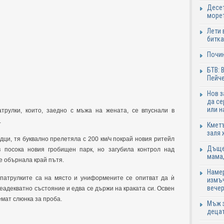
Десет
море
Лети 
битка
Почи
БТВ: 
Пейче
Нов 
да се
или н
трулки, които, заедно с мъжа на жената, се впуснали в
.
Кметъ
заля 
дци, тя буквално прелетяла с 200 км/ч покрай новия ритейл
Дъщер
 посока новия гробищен парк, но загубила контрол над
мама,
се обърнала край пътя.
Намер
 патрулките са на място и униформените се опитват да ѝ
измъч
вечер
неадекватно състояние и едва се държи на краката си. Освен
емат слюнка за проба.
Мъж з
децат