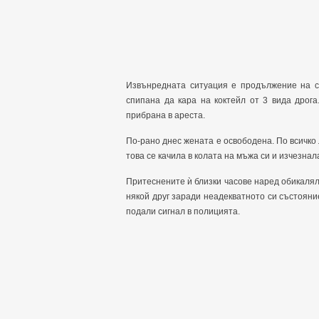
Извънредната ситуация е продължение на сл
спипана да кара на коктейл от 3 вида дрог
прибрана в ареста.
По-рано днес жената е освободена. По всичко 
това се качила в колата на мъжа си и изчезнал
Притеснените ѝ близки часове наред обикаляли
някой друг заради неадекватното си състояние.
подали сигнал в полицията.