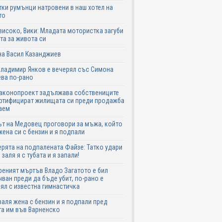
ки румънци натровени в наш хотел на
то
високо, Вики: Младата мотористка загуби
та за живота си
на Васил Казанджиев
Владимир Янков е вечерял със Симона
ва по-рано
законопроект задължава собствениците
ртифицират жилищата си преди продажба
аем
т на Медовец проговори за мъжа, който
жена си с бензин и я подпали
ята на подпалената Файзе: Татко удари
 заля я с тубата и я запали!
еният мъртъв Владо Загатото е бил
ван преди да бъде убит, по-рано е
ял с известна гимнастичка
аля жена с бензин и я подпали пред
а им във Варненско