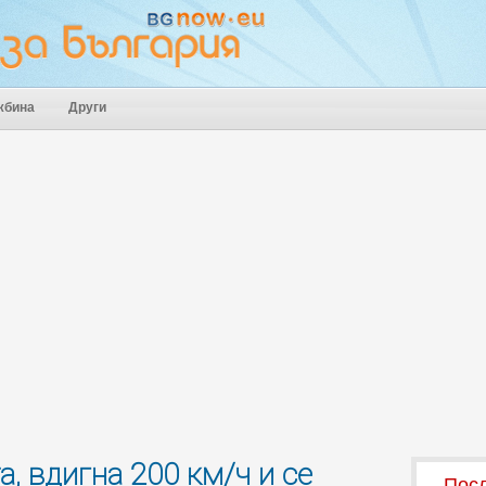
жбина
Други
а, вдигна 200 км/ч и се
Посл