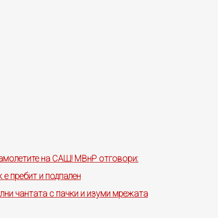
самолетите на САЩ! МВнР отговори:
 е пребит и подпален
ълни чантата с пачки и изуми мрежата