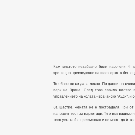
Към мястото незабавно били насочени 4 па
зрелищно преследване на шофьорката беглец
Тя обаче не се дала лесно. По данни на очеви
парк на Враца. След това завила наляво в
управлението на колата - врачанско "Ауди", и 
За щастие, жената не е пострадала. Три от
направят тест за наркотици. Тя е във видимо 
това устата ѝ е пресъхнала и не могат да ѝ вз