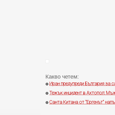
Какво четем:
Иран предупреди България за 
🔴
Тежък инцидент в Ахтопол: Мъж
🔴
Санта Китана от "Ергенът" нап
🔴