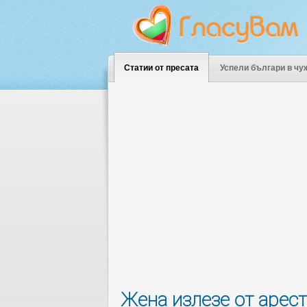
Статии от пресата
Успели българи в чу
Жена излезе от арест