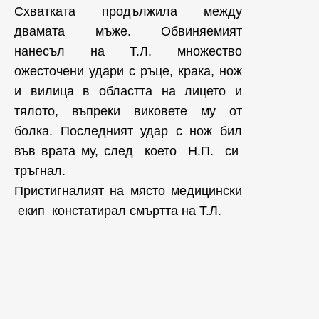
Схватката продължила между
двамата мъже. Обвиняемият
нанесъл на Т.Л. множество
ожесточени удари с ръце, крака, нож
и вилица в областта на лицето и
тялото, въпреки виковете му от
болка. Последният удар с нож бил
във врата му, след което Н.П. си
тръгнал.
Пристигналият на място медицински
екип констатирал смъртта на Т.Л.