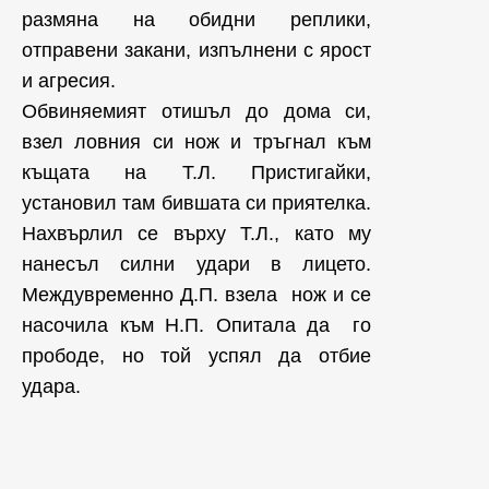
размяна на обидни реплики,
отправени закани, изпълнени с ярост
и агресия.
Обвиняемият отишъл до дома си,
взел ловния си нож и тръгнал към
къщата на Т.Л. Пристигайки,
установил там бившата си приятелка.
Нахвърлил се върху Т.Л., като му
нанесъл силни удари в лицето.
Междувременно Д.П. взела нож и се
насочила към Н.П. Опитала да го
прободе, но той успял да отбие
удара.