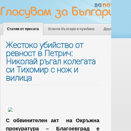
Статии от пресата
Успели българи в чужбина
Други
Жестоко убийство от
ревност в Петрич:
Николай ръгал колегата
си Тихомир с нож и
вилица
С обвинителен акт на Окръжна
прокуратура – Благоевград е