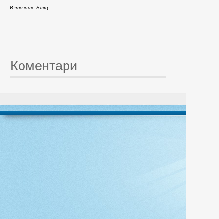
Източник: Блиц
Коментари
© 20