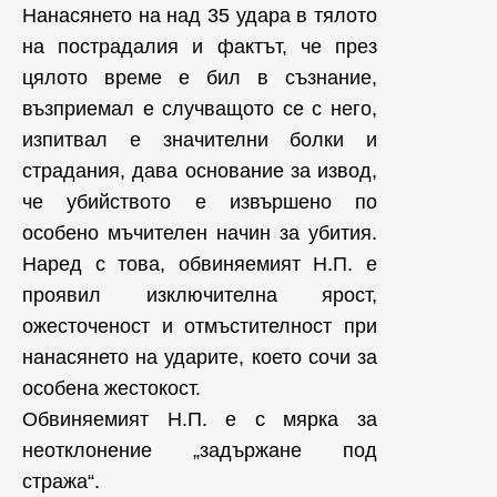
Нанасянето на над 35 удара в тялото
на пострадалия и фактът, че през
цялото време е бил в съзнание,
възприемал е случващото се с него,
изпитвал е значителни болки и
страдания, дава основание за извод,
че убийството е извършено по
особено мъчителен начин за убития.
Наред с това, обвиняемият Н.П. е
проявил изключителна ярост,
ожесточеност и отмъстителност при
нанасянето на ударите, което сочи за
особена жестокост.
Обвиняемият Н.П. е с мярка за
неотклонение „задържане под
стража“.