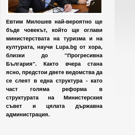
Евтим Милошев най-вероятно ще
бъде човекът, който ще оглави
министерствата на туризма и на
културата, научи Lupa.bg от хора,
близки до "Прогресивна
България". Както вчера стана
ясно, предстои двете ведомства да
се слеят в една структура - като
част голяма реформа в
структурата на Министерския
съвет и цялата държавна
администрация.