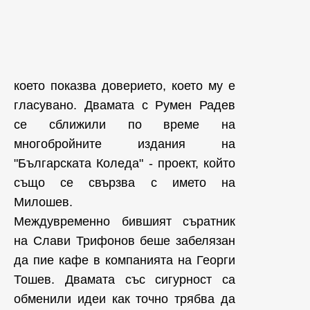
което показва доверието, което му е
гласувано. Двамата с Румен Радев
се сближили по време на
многобройните издания на
"Българската Коледа" - проект, който
също се свързва с името на
Милошев.
Междувременно бившият съратник
на Слави Трифонов беше забелязан
да пие кафе в компанията на Георги
Тошев. Двамата със сигурност са
обменили идеи как точно трябва да