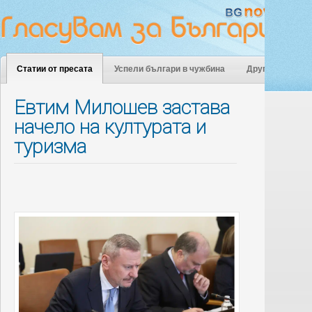
Статии от пресата
Успели българи в чужбина
Други
Евтим Милошев застава
начело на културата и
туризма