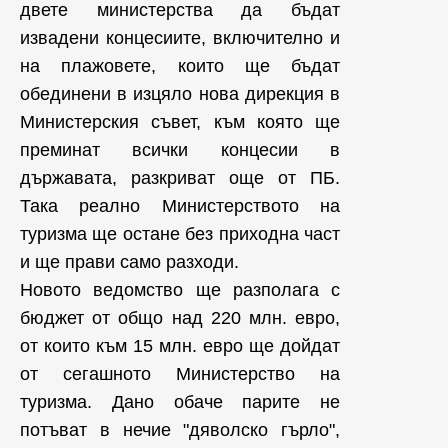
двете министерства да бъдат
извадени концесиите, включително и
на плажовете, които ще бъдат
обединени в изцяло нова дирекция в
Министерския съвет, към която ще
преминат всички концесии в
държавата, разкриват още от ПБ.
Така реално Министерството на
туризма ще остане без приходна част
и ще прави само разходи.
Новото ведомство ще разполага с
бюджет от общо над 220 млн. евро,
от които към 15 млн. евро ще дойдат
от сегашното Министерство на
туризма. Дано обаче парите не
потъват в нечие "дяволско гърло",