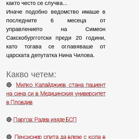
както често се случва...
Иначе подобно ведомство имаше в
последните 6 месеца от
управлението на Симеон
Сакскобургготски преди 20 години,
като тогава се оглавяваше от
царската депутатка Нина Чилова.
Какво четем:
Милко Калайджиев стана пациент
🔴
на сина си в Медицинския университет
в Пловдив
Паргов: Радев изяде БСП
🔴
Пенсионер опита да влезе с кола в
🔴