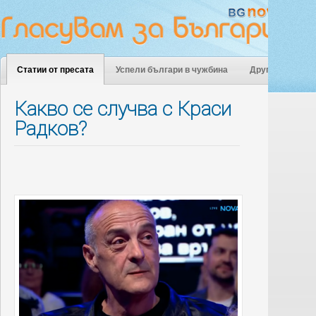
Статии от пресата
Успели българи в чужбина
Други
Какво се случва с Краси
Радков?