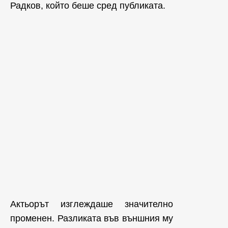
Радков, който беше сред публиката.
Актьорът изглеждаше значително
променен. Разликата във външния му