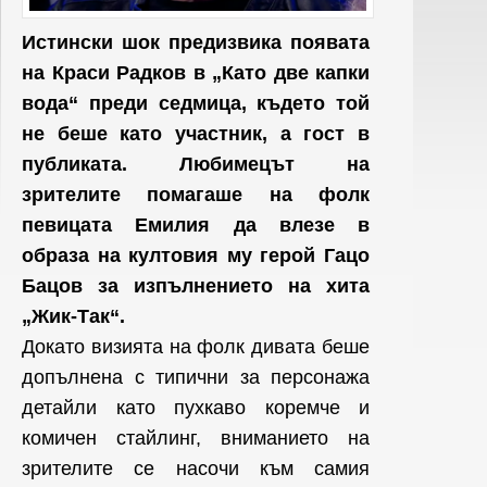
Истински шок предизвика появата
на Краси Радков в „Като две капки
вода“ преди седмица, където той
не беше като участник, а гост в
публиката. Любимецът на
зрителите помагаше на фолк
певицата Емилия да влезе в
образа на култовия му герой Гацо
Бацов за изпълнението на хита
„Жик-Так“.
Докато визията на фолк дивата беше
допълнена с типични за персонажа
детайли като пухкаво коремче и
комичен стайлинг, вниманието на
зрителите се насочи към самия