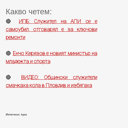
Какво четем:
ИПБ: Служител на АПИ се е
🔴
самоубил, отговарял е за ключови
ремонти
Енчо Керязов е новият министър на
🔴
младежта и спорта
ВИДЕО: Общински служители
🔴
смачкаха кола в Пловдив и избягаха
Източник: lupa