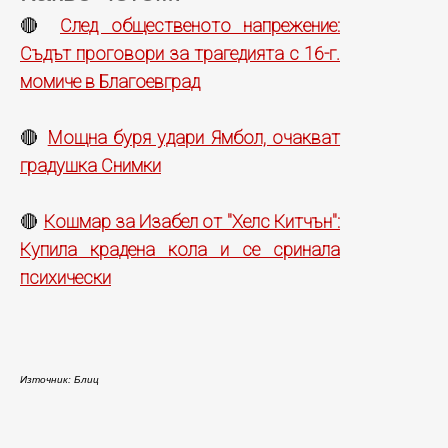
След общественото напрежение:
🔴
Съдът проговори за трагедията с 16-г.
момиче в Благоевград
Мощна буря удари Ямбол, очакват
🔴
градушка Снимки
Кошмар за Изабел от "Хелс Китчън":
🔴
Купила крадена кола и се сринала
психически
Източник: Блиц