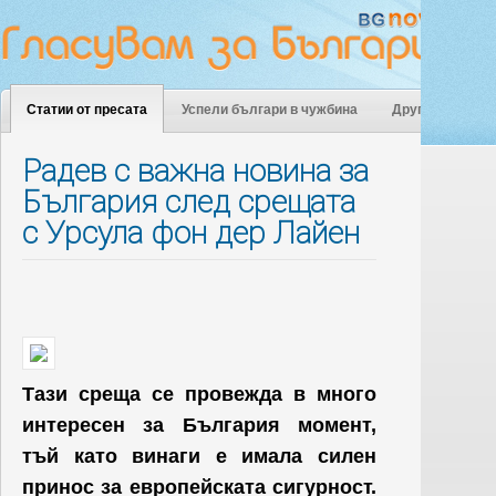
Статии от пресата
Успели българи в чужбина
Други
Радев с важна новина за
България след срещата
с Урсула фон дер Лайен
Тази среща се провежда в много
интересен за България момент,
тъй като винаги е имала силен
принос за европейската сигурност.