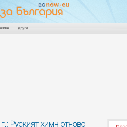
жбина
Други
 г.: Руският химн отново
Посл