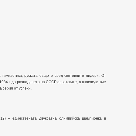
 гимнастика, руската също е сред световните лидери. От
1984 г. до разпадането на СССР съветските, а впоследствие
 серия от успехи.
12) – единствената двукратна олимпийска шампионка в