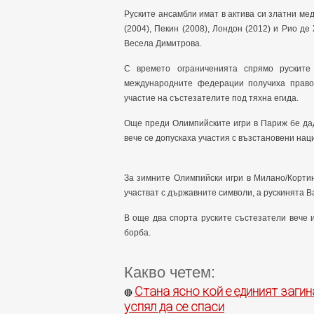
Руските ансамбли имат в актива си златни ме
(2004), Пекин (2008), Лондон (2012) и Рио д
Весела Димитрова.
С времето ограниченията спрямо руските
международните федерации получиха право
участие на състезателите под тяхна егида.
Още преди Олимпийските игри в Париж бе дад
вече се допускаха участия с възстановени на
За зимните Олимпийски игри в Милано/Корти
участват с държавните символи, а рускинята 
В още два спорта руските състезатели вече 
борба.
Какво четем:
Стана ясно кой е единият загин
🔴
успял да се спаси