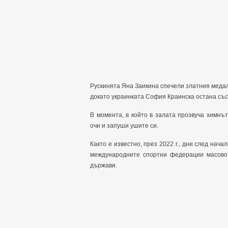
Рускинята Яна Заикина спечели златния медал 
докато украинката София Краинска остана със
В момента, в който в залата прозвуча химнъ
очи и запуши ушите си.
Както е известно, през 2022 г., дни след нача
международните спортни федерации масово 
държави.