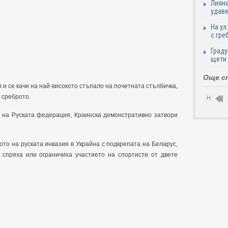
Лияна
удаве
На ул
с гре
Граду
щети
Още с
и се качи на най-високото стъпало на почетната стълбичка,
 среброто.
Н
1
т на Руската федерация, Краинска демонстративно затвори
лото на руската инвазия в Украйна с подкрепата на Беларус,
спряха или ограничиха участието на спортисти от двете