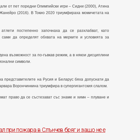
дали от пет поредни Олимпийски игри – Сидни (2000), Атина
е Жанейро (2016). В Токио 2020 триумфираха момичетата на
 атлети постепенно започнаха да се разхлабват, като
 сами да определят обхвата на мерките и условията за
ена възможност за по-гъвкав режим, а в някои дисциплини
ционални символи.
на представителите на Русия и Беларус бяха допуснати да
Варвара Ворончинкина триумфира в супергигантския слалом.
имат право да се състезават със знаме и химн – плуване и
ал при пожара в Слънчев бряг и защо не е