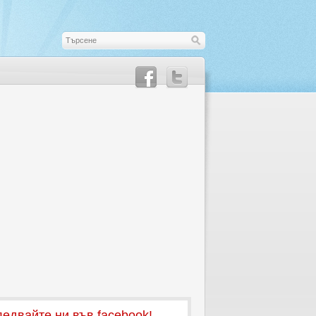
едвайте ни във facebook!