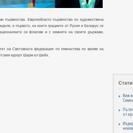
еми първенства. Европейското първенство по художествена
еделя, е първото, на което грациите от Русия и Беларус се
ационалните си флагове и с химните на своите държави,
тет на Световната федерация по гимнастика по време на
етския курорт Шарм ел Шейх.
Стати
Виж в
Симе
Пътят
от кр
Издир
неизв