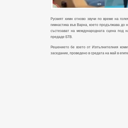
Руският химн отново звучи по време на гол
гимнастика във Варна, което продължава до н
състезават на международната сцена под н
предаде БТВ.
Решението бе взето от Изпълнителния коми
заседание, проведено в средата на май в егип