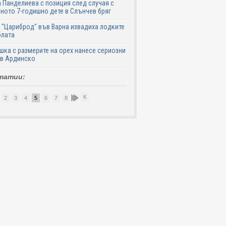
 Панделиева с позиция след случая с
ното 7-годишно дете в Слънчев бряг
. "Цариброд" във Варна извадиха лодките
блата
шка с размерите на орех нанесе сериозни
 в Ардинско
татии:
К
2
3
4
5
6
7
8
9
10