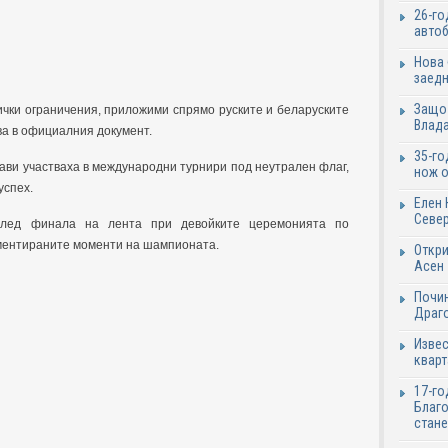
26-го
автоб
Нова 
заед
Защо 
ички ограничения, приложими спрямо руските и беларуските
Влада
ва в официалния документ.
35-го
ави участваха в международни турнири под неутрален флаг,
нож о
успех.
Елен 
Севе
След финала на лента при девойките церемонията по
оментираните моменти на шампионата.
Откри
Асен
Почин
Драг
Извес
кварт
17-го
Благо
стане