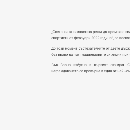
„Световната гимнастика реши да премахне вс
спортисти от февруари 2022 година“, се посоч
До този момент състезателките от двете държ
без право да чуят националните си химни при 
Във Варна избухна и първият скандал. 
награждаването се превърна в един от най-к