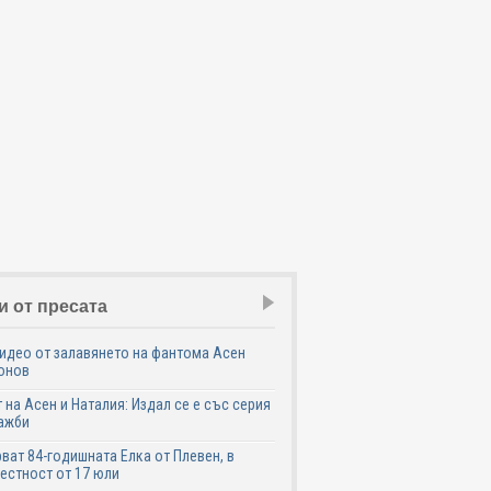
и от пресата
идео от залавянето на фантома Асен
онов
 на Асен и Наталия: Издал се е със серия
ажби
ват 84-годишната Елка от Плевен, в
естност от 17 юли