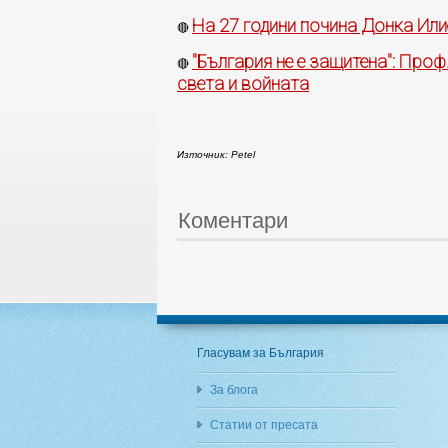
На 27 години почина Донка Или
🔴
"България не е защитена": Про
🔴
света и войната
Източник: Petel
Коментари
Гласувам за България
За блога
Статии от пресата