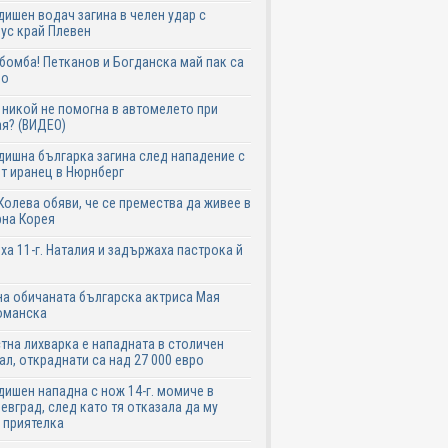
дишен водач загина в челен удар с
ус край Плевен
бомба! Петканов и Богданска май пак са
но
никой не помогна в автомелето при
я? (ВИДЕО)
дишна българка загина след нападение с
т иранец в Нюрнберг
Колева обяви, че се премества да живее в
рна Корея
ха 11-г. Наталия и задържаха пастрока й
а обичаната българска актриса Мая
оманска
тна лихварка е нападната в столичен
ал, откраднати са над 27 000 евро
дишен нападна с нож 14-г. момиче в
евград, след като тя отказала да му
 приятелка