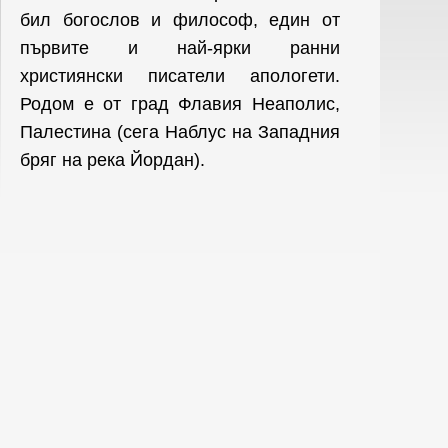
бил богослов и философ, един от
първите и най-ярки ранни
християнски писатели апологети.
Родом е от град Флавия Неаполис,
Палестина (сега Наблус на Западния
бряг на река Йордан).