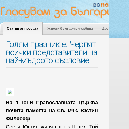
Статии от пресата
Успели българи в чужбина
Други
Голям празник е: Черпят
всички представители на
най-мъдрото съсловие
На 1 юни Православната църква
почита паметта на Св. мчк. Юстин
Философ.
Свети Юстин живял през II век. Той