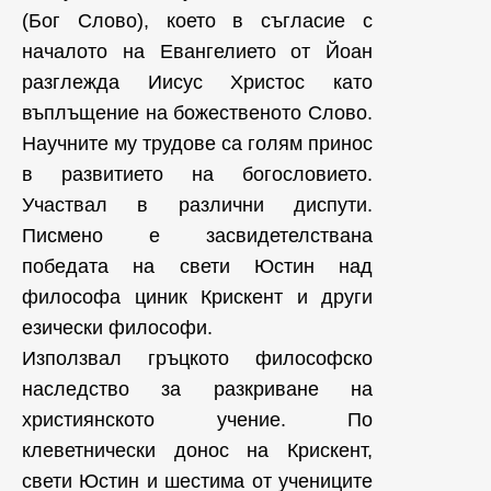
(Бог Слово), което в съгласие с
началото на Евангелието от Йоан
разглежда Иисус Христос като
въплъщение на божественото Слово.
Научните му трудове са голям принос
в развитието на богословието.
Участвал в различни диспути.
Писмено е засвидетелствана
победата на свети Юстин над
философа циник Крискент и други
езически философи.
Използвал гръцкото философско
наследство за разкриване на
християнското учение. По
клеветнически донос на Крискент,
свети Юстин и шестима от учениците