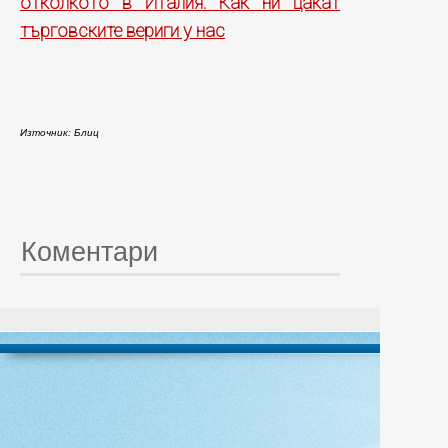
отколкото в Италия: Как ни цакат
търговските вериги у нас
Източник: Блиц
Коментари
© 20