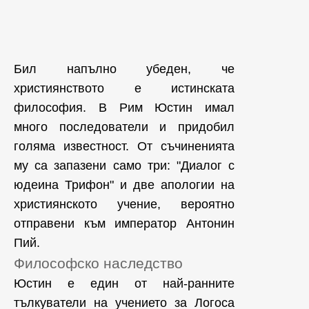
Бил напълно убеден, че
християнството е истинската
философия. В Рим Юстин имал
много последователи и придобил
голяма известност. От съчиненията
му са запазени само три: "Диалог с
юдеина Трифон" и две апологии на
християнското учение, вероятно
отправени към император Антонин
Пий.
Философско наследство
Юстин е един от най-ранните
тълкуватели на учението за Логоса