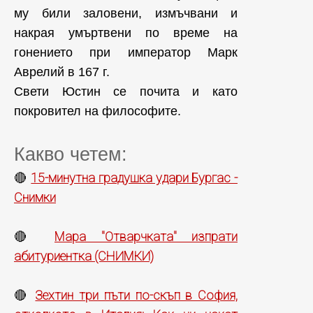
му били заловени, измъчвани и
накрая умъртвени по време на
гонението при император Марк
Аврелий в 167 г.
Свети Юстин се почита и като
покровител на философите.
Какво четем:
15-минутна градушка удари Бургас -
🔴
Снимки
Мара "Отварчката" изпрати
🔴
абитуриентка (СНИМКИ)
Зехтин три пъти по-скъп в София,
🔴