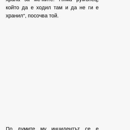
който да е ходил там и да не ги е
хранил“, посочва той.
По думите му инцидентът се е