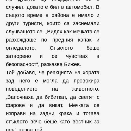
случил, докато е бил в автомобил. В
същото време в района е имало и
други туристи, които са заснемали
случващото се. „Видях как мечката се
разхождаше по предния капак и
огледалото. Стъклото беше
затворено и се чувствах в
безопасност“, разказва Бижев.
Той добавя, че реакцията на хората
зад него е могла да провокира
поведението на животното.
„Започнаха да бибиткат, да светят с
фарове и да викат. Мечката се
изправи на задни крака и тогава
стъклото вече беше като вестник за
нея“, казва той.