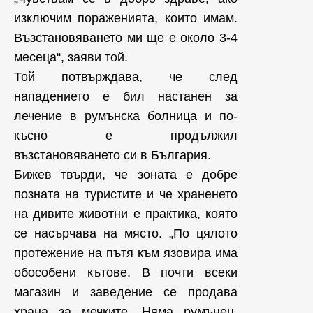
изключим пораженията, които имам.
Възстановяването ми ще е около 3-4
месеца“, заяви той.
Той потвърждава, че след
нападението е бил настанен за
лечение в румънска болница и по-
късно е продължил
възстановяването си в България.
Бижев твърди, че зоната е добре
позната на туристите и че храненето
на дивите животни е практика, която
се насърчава на място. „По цялото
протежение на пътя към язовира има
обособени кътове. В почти всеки
магазин и заведение се продава
храна за мечките. Няма румънец,