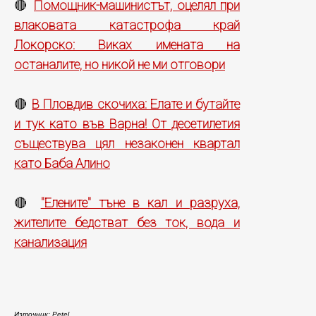
Помощник-машинистът, оцелял при
🔴
влаковата катастрофа край
Локорско: Виках имената на
останалите, но никой не ми отговори
В Пловдив скочиха: Елате и бутайте
🔴
и тук като във Варна! От десетилетия
съществува цял незаконен квартал
като Баба Алино
"Елените" тъне в кал и разруха,
🔴
жителите бедстват без ток, вода и
канализация
Източник: Petel