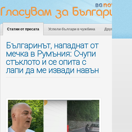
Статии от пресата
Успели българи в чужбина
Други
Българинът, нападнат от
мечка в Румъния: Счупи
стъклото и се опита с
лапи да ме извади навън