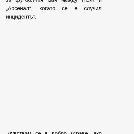
„Арсенал“, когато се е случил
инцидентът.
„Чувствам се в добро здраве, ако