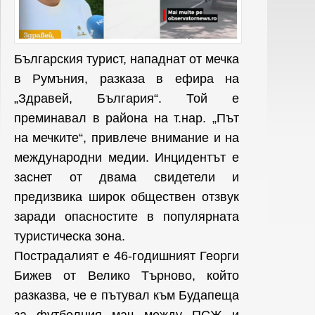
Българския турист, нападнат от мечка
в Румъния, разказа в ефира на
„Здравей, България“. Той е
преминавал в района на т.нар. „Път
на мечките“, привлече внимание и на
международни медии. Инцидентът е
заснет от двама свидетели и
предизвика широк обществен отзвук
заради опасностите в популярната
туристическа зона.
Пострадалият е 46-годишният Георги
Бижев от Велико Търново, който
разказва, че е пътувал към Будапеща
за футболния мач между ПСЖ и