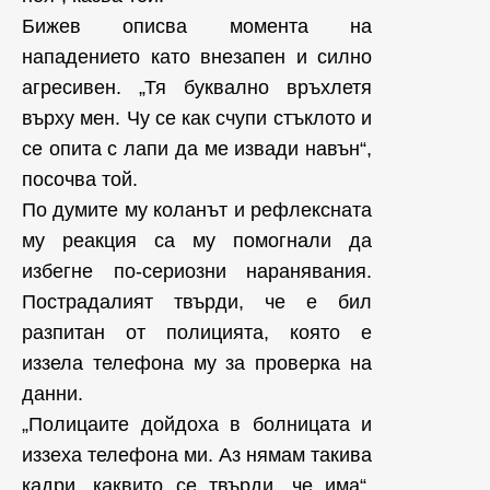
Бижев описва момента на
нападението като внезапен и силно
агресивен. „Тя буквално връхлетя
върху мен. Чу се как счупи стъклото и
се опита с лапи да ме извади навън“,
посочва той.
По думите му коланът и рефлексната
му реакция са му помогнали да
избегне по-сериозни наранявания.
Пострадалият твърди, че е бил
разпитан от полицията, която е
иззела телефона му за проверка на
данни.
„Полицаите дойдоха в болницата и
иззеха телефона ми. Аз нямам такива
кадри, каквито се твърди, че има“,