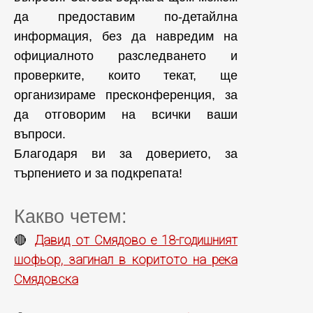
да предоставим по-детайлна
информация, без да навредим на
официалното разследването и
проверките, които текат, ще
организираме пресконференция, за
да отговорим на всички ваши
въпроси.
Благодаря ви за доверието, за
търпението и за подкрепата!
Какво четем:
Давид от Смядово е 18-годишният
🔴
шофьор, загинал в коритото на река
Смядовска