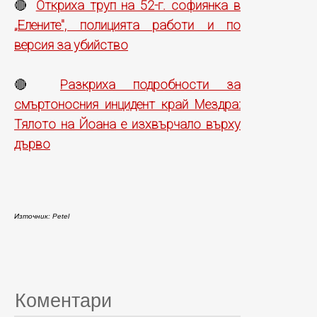
Откриха труп на 52-г. софиянка в
🔴
„Елените", полицията работи и по
версия за убийство
Разкриха подробности за
🔴
смъртоносния инцидент край Мездра:
Тялото на Йоана е изхвърчало върху
дървo
Източник: Petel
Коментари