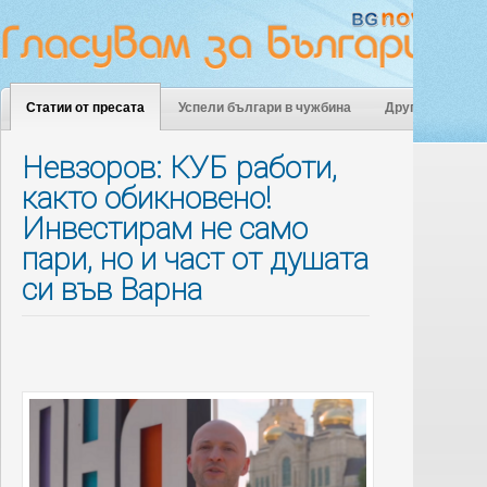
Статии от пресата
Успели българи в чужбина
Други
Невзоров: КУБ работи,
както обикновено!
Инвестирам не само
пари, но и част от душата
си във Варна