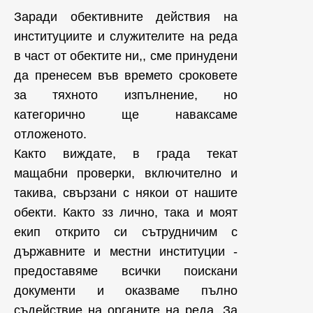
Заради обективните действия на
институциите и служителите на реда
в част от обектите ни,, сме принудени
да пренесем във времето сроковете
за тяхното изпълнение, но
категорично ще наваксаме
отложеното.
Както виждате, в града текат
мащабни проверки, включително и
такива, свързани с някои от нашите
обекти. Както зз лично, така и моят
екип открито си сътрудничим с
държавните и местни институции -
предоставяме всички поискани
документи и оказваме пълно
съдействие на органите на реда. За