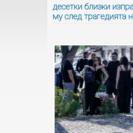
десетки близки изпр
му след трагедията н