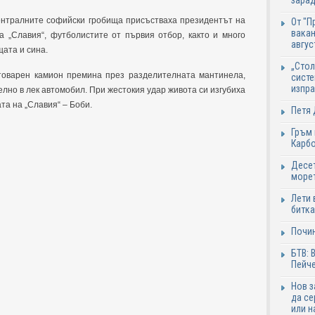
зарад
ентралните софийски гробища присъстваха президентът на
От "П
вакан
а „Славия“, футболистите от първия отбор, както и много
авгус
щата и сина.
„Стол
котоварен камион премина през разделителната мантинела,
систе
изпр
лно в лек автомобил. При жестокия удар живота си изгубиха
та на „Славия“ – Боби.
Петя 
Гръм 
Карб
Десет
море
Лети 
битка
Почи
БТВ: 
Пейче
Нов 
да се
или н