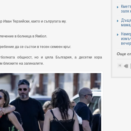
Кметъ
заля 
Дъщер
 Иван Терзийски, както и съпругата му.
мама,
Намер
лечение в болница в Ямбол.
измъч
вечер
ебение да се състои в тесен семеен кръг.
Още с
тболната общност, но и цяла България, а десетки хора
 близките на загиналите.
Н