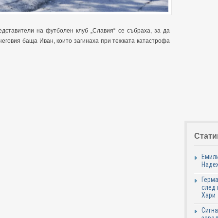
едставители на футболен клуб „Славия“ се събраха, за да
неговия баща Иван, които загинаха при тежката катастрофа
Стати
Емили
Надеж
Герма
след 
Хари
Сигна