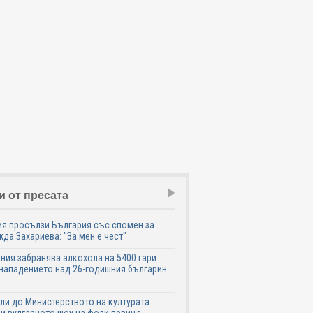
и от пресата
я просълзи България със спомен за
да Захариева: "За мен е чест"
ния забранява алкохола на 5400 гари
нападението над 26-годишния българин
ли до Министерството на културата