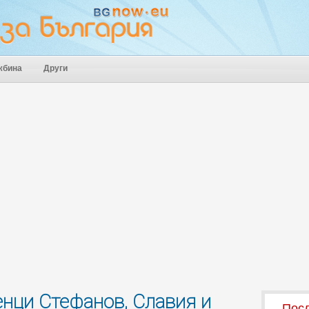
жбина
Други
енци Стефанов, Славия и
Посл