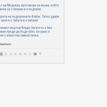
т на Медовец проговори за мъжа, който
жена си с бензин и я подпали
ята на подпалената Файзе: Татко удари
 заля я с тубата и я запали!
еният мъртъв Владо Загатото е бил
ван преди да бъде убит, по-рано е
ял с известна гимнастичка
татии:
К
1
2
3
4
5
6
7
8
9
10