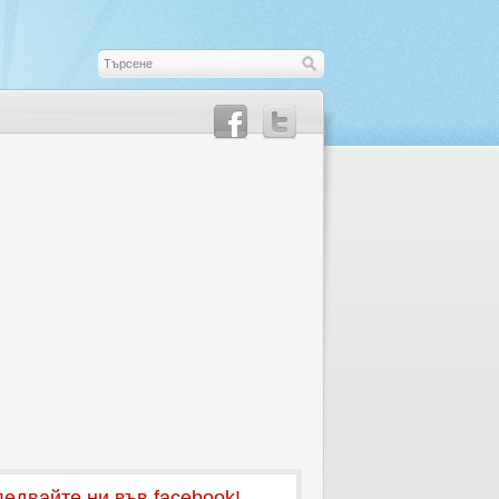
едвайте ни във facebook!