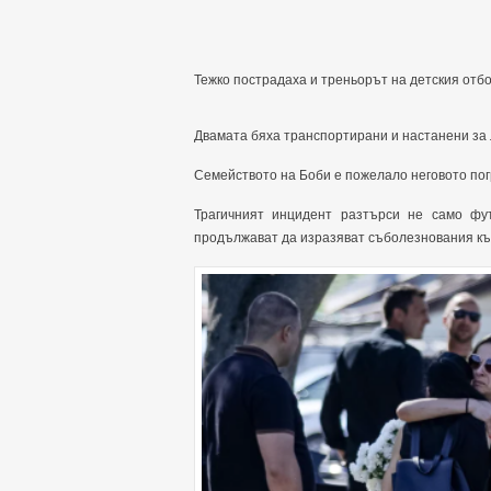
Тежко пострадаха и треньорът на детския отбор
Двамата бяха транспортирани и настанени за 
Семейството на Боби е пожелало неговото погр
Трагичният инцидент разтърси не само фу
продължават да изразяват съболезнования към