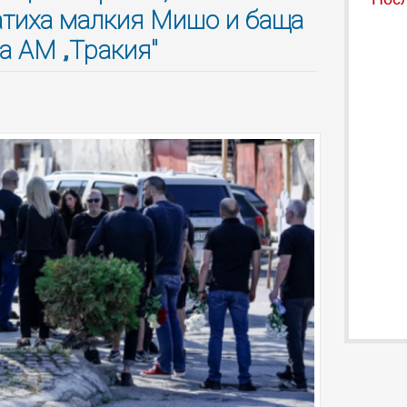
атиха малкия Мишо и баща
а АМ „Тракия"