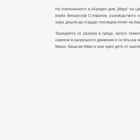
На поклонението в обреден дом „Мира“ на Ц
клуба Венцеслав Стефанов, ръководството н
хора, дошли да отдадат последна почит на ба
Трагедията се разигра в сряда, когато теж
навлезе в насрещното движение и се блъсна че
Мишо, баща му Иван и още едно дете от школа