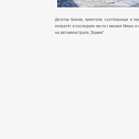
Десетки близки, приятели, съотборници и пр
изпратят в последния им път малкия Мишо и 
на автомагистрала „Тракия“.