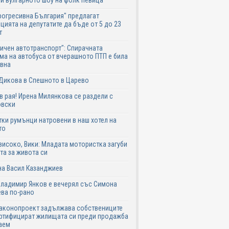
и вулгарното шоу на фолк певица
рогресивна България" предлагат
цията на депутатите да бъде от 5 до 23
т
ичен автотранспорт": Спирачната
ма на автобуса от вчерашното ПТП е била
авна
Дикова в Спешното в Царево
в рая! Ирена Милянкова се раздели с
овски
ки румънци натровени в наш хотел на
то
високо, Вики: Младата мотористка загуби
та за живота си
на Васил Казанджиев
Владимир Янков е вечерял със Симона
ва по-рано
законопроект задължава собствениците
ртифицират жилищата си преди продажба
аем