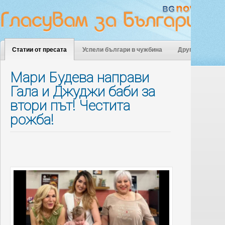
Статии от пресата
Успели българи в чужбина
Други
Мари Будева направи
Гала и Джуджи баби за
втори път! Честита
рожба!