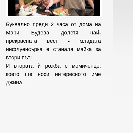
Буквално преди 2 часа от дома на
Мари Будева долетя най-
прекрасната вест - младата
инфлуенсърка е
станала майка за
втори път!
И втората й рожба е момиченце,
което ще носи интересното име
Джина .