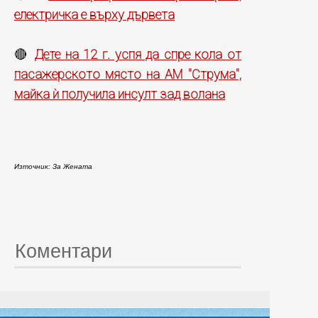
електричка е върху дървета
Дете на 12 г. успя да спре кола от
🔴
пасажерското място на АМ "Струма",
майка ѝ получила инсулт зад волана
Източник: За Жената
Коментари