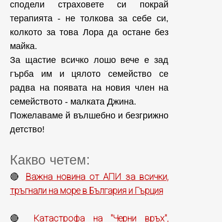
сподели страховете си покрай
терапията - не толкова за себе си,
колкото за това Лора да остане без
майка.
За щастие всичко лошо вече е зад
гърба им и цялото семейство се
радва на появата на новия член на
семейството - малката Джина.
Пожелаваме й вълшебно и безгрижно
детство!
Какво четем:
Важна новина от АПИ за всички,
🔴
тръгнали на море в България и Гърция
Катастрофа на "Черни връх",
🔴