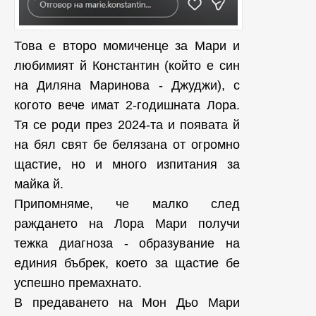
Това е второ момиченце за Мари и
любимият й Константин (който е син
на Диляна Маринова - Джуджи), с
когото вече имат 2-годишната Лора.
Тя се роди през 2024-та и появата й
на бял свят бе белязана от огромно
щастие, но и много изпитания за
майка й.
Припомняме, че малко след
раждането на Лора Мари получи
тежка диагноза - образувание на
единия бъбрек, което за щастие бе
успешно премахнато.
В предаването на Мон Дьо Мари