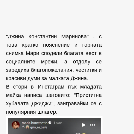
"Джина Константин Маринова" - с
това кратко пояснение и горната
снимка Мари сподели благата вест в
социалните мрежи, а отдолу се
заредиха благопожелания, честитки и
красиви думи за малката Джина.
В стори в Инстаграм пък младата
майка написа шеговито: "Пристигна
хубавата Джиджи", заигравайки се с
популярния шлагер.