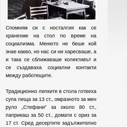
Спомням си с носталгия как се
хранехме на стол по време на
социализма. Менюто не беше кой
знае какво, но нас си ни харесваше, а
и така се сближаваше колективът и
се създаваха социални контакти
между работещите.
Традиционно лелките в стола готвеха
супа леща за 13 ст., омразното за мен
руло „Стефани” за около 80 ст.,
паприкаш за 50 ст., домати с ориз за
17 ст. Сред десертите задължително