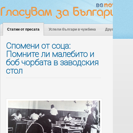
Статии от пресата
Успели българи в чужбина
Други
Спомени от соца:
Помните ли малебито и
боб чорбата в заводския
стол