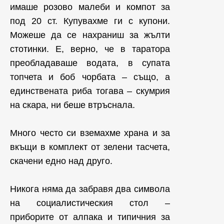
имаше розово малеби и компот за
под 20 ст. Купувахме ги с купони.
Можеше да се нахраниш за жълти
стотинки. Е, верно, че в таратора
преобладаваше водата, в супата
топчета и боб чорбата – също, а
единствената риба тогава – скумрия
на скара, ни беше втръснала.
Много често си вземахме храна и за
вкъщи в комплект от зелени тасчета,
скачени едно над друго.
Никога няма да забравя два символа
на социалистическия стол –
приборите от алпака и типичния за