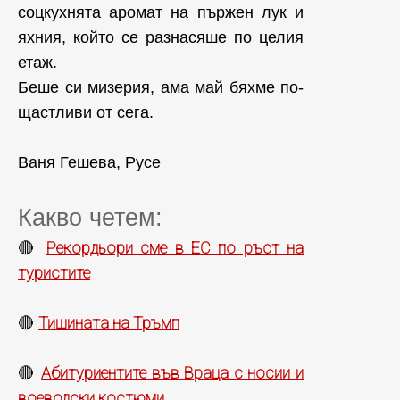
соцкухнята аромат на пържен лук и
яхния, който се разнасяше по целия
етаж.
Беше си мизерия, ама май бяхме по-
щастливи от сега.
Ваня Гешева, Русе
Какво четем:
Рекордьори сме в ЕС по ръст на
🔴
туристите
Тишината на Тръмп
🔴
Абитуриентите във Враца с носии и
🔴
воеводски костюми