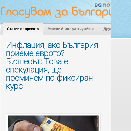
Статии от пресата
Успели българи в чужбина
Други
Инфлация, ако България
приеме еврото?
Бизнесът: Това е
спекулация, ще
преминем по фиксиран
курс