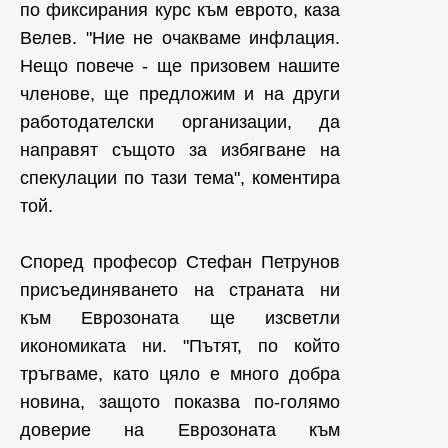
по фиксирания курс към еврото, каза
Велев. "Ние не очакваме инфлация.
Нещо повече - ще призовем нашите
членове, ще предложим и на други
работодателски организации, да
направят същото за избягване на
спекулации по тази тема", коментира
той.
Според професор Стефан Петрунов
присъединяването на страната ни
към Еврозоната ще изсветли
икономиката ни. "Пътят, по който
тръгваме, като цяло е много добра
новина, защото показва по-голямо
доверие на Еврозоната към