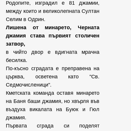
Родопите, изградил е 81 джамии,
между които и великолепната Султан
Селим в Одрин.
Лишена от минарето, Черната
джамия става първият столичен
затвор,
в чийто двор е вдигната мрачна
бесилка.
По-късно сградата е преправена на
църква, осветена като "Св.
Седмочисленици".
Кметската команда оставя минарето
на Баня баши джамия, но хвърля във
въздуха викалата на Буюк и Гюл
джамия.
Първата сграда си поделят