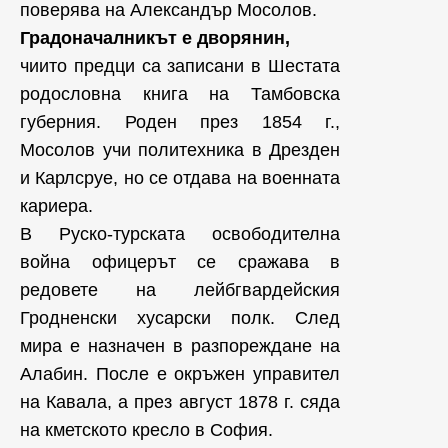
поверява на Александър Мосолов.
Градоначалникът е дворянин,
чиито предци са записани в Шестата
родословна книга на Тамбовска
губерния. Роден през 1854 г.,
Мосолов учи политехника в Дрезден
и Карлсруе, но се отдава на военната
кариера.
В Руско-турската освободителна
война офицерът се сражава в
редовете на лейбгвардейския
Гродненски хусарски полк. След
мира е назначен в разпореждане на
Алабин. После е окръжен управител
на Кавала, а през август 1878 г. сяда
на кметското кресло в София.