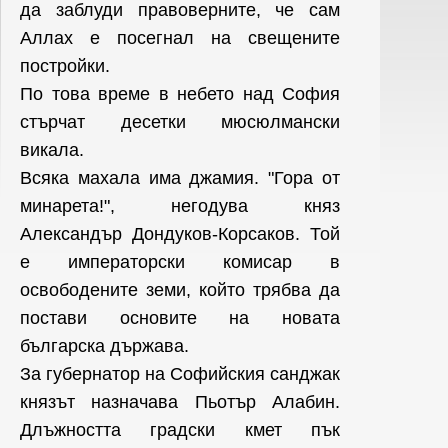
да заблуди правоверните, че сам
Аллах е посегнал на свещените
постройки.
По това време в небето над София
стърчат десетки мюсюлмански
викала.
Всяка махала има джамия. "Гора от
минарета!", негодува княз
Александър Дондуков-Корсаков. Той
е императорски комисар в
освободените земи, който трябва да
постави основите на новата
българска държава.
За губернатор на Софийския санджак
князът назначава Пьотър Алабин.
Длъжността градски кмет пък