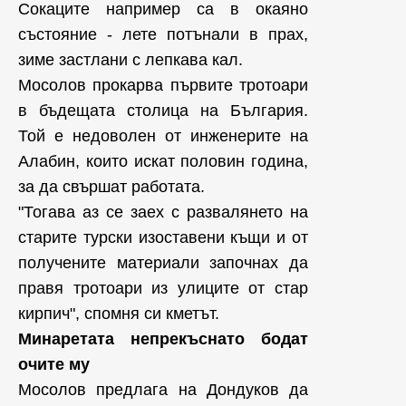
Сокаците например са в окаяно
състояние - лете потънали в прах,
зиме застлани с лепкава кал.
Мосолов прокарва първите тротоари
в бъдещата столица на България.
Той е недоволен от инженерите на
Алабин, които искат половин година,
за да свършат работата.
"Тогава аз се заех с развалянето на
старите турски изоставени къщи и от
получените материали започнах да
правя тротоари из улиците от стар
кирпич", спомня си кметът.
Минаретата непрекъснато бодат
очите му
Мосолов предлага на Дондуков да