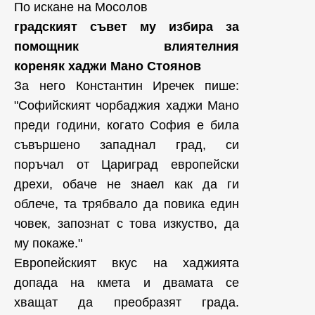
По искане на Мосолов
градският съвет му избира за
помощник влиятелния
кореняк хаджи Мано Стоянов
За него Константин Иречек пише:
"Софийският чорбаджия хаджи Мано
преди години, когато София е била
съвършено западнал град, си
поръчал от Цариград европейски
дрехи, обаче не знаел как да ги
облече, та трябвало да повика един
човек, запознат с това изкуство, да
му покаже."
Европейският вкус на хаджията
допада на кмета и двамата се
хващат да преобразят града.