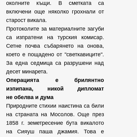
околните къщи. В сметката са
включени още няколко грохнали от
старост викала.
Протоколите за материалните загуби
са изпратени на турския комисар.
Сетне почва събарянето на онова,
което е пощадено от "светкавиците".
За една седмица са разрушени над
десет минарета.
Операцията е брилянтно
изпипана, никой дипломат
не обелва и дума
Природните стихии наистина са били
на страната на Мосолов. Още през
1858 г. земетресение бута викалото
на Сияуш паша джамия. Това е