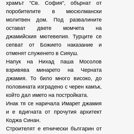
храмът "Св. София", обърнат от
поробителите в мюсюлмански
молитвен дом. Под развалините
остават двете момчета на
джамийския мютевелия. Турците се
сепват от Божието наказание и
отменят служенето в Сияуш.
Напук на Нихад паша Мосолов
взривява минарето на Черната
джамия. То било много високо, до
половината изградено с черен камък,
който дал името на постройката.
Инак тя се наричала Имарет джамия
и е вдигната от прочутия архитект
Коджа Синан.
Строителят е етнически българин от