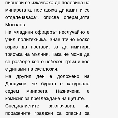
пионери се изкачваха до половина на
минаретата, поставяха динамит и се
отдалечаваха", описва операцията
Мосолов.
На младини офицерът неслучайно е
учил политехника. Знае точно колко
взрив да постави, за да имитира
трясъка на мълния. Така не може да
се разбере кое е небесен гръм и кое
е динамитна експлозия.
На другия ден е доложено на
Дондуков, че бурята е катурнала
седем минарета. Назначена е
комисия за преглеждане на щетите.
Специалистите заключават, че
поразените градежи са опасни за