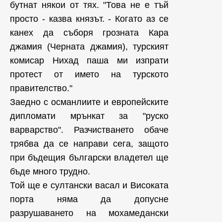
бутнат някои от тях. "Това не е тъй
просто - казва князът. - Когато аз се
канех да съборя грозната Кара
джамия (Черната джамия), турският
комисар Нихад паша ми изпрати
протест от името на турското
правителство."
Заедно с османлиите и европейските
дипломати мрънкат за "руско
варварство". Разчистването обаче
трябва да се направи сега, защото
при бъдещия български владетел ще
бъде много трудно.
Той ще е султански васал и Високата
порта няма да допусне
разрушаването на мохамедански