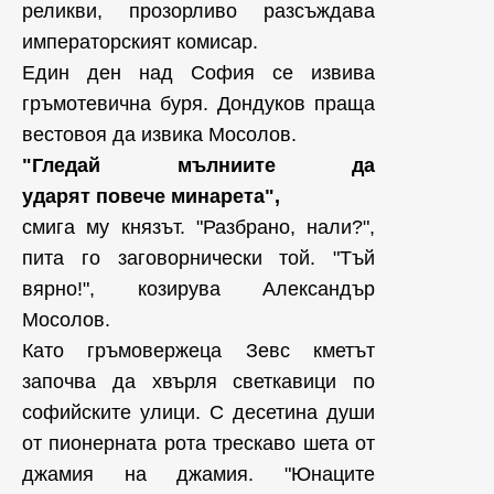
реликви, прозорливо разсъждава
императорският комисар.
Един ден над София се извива
гръмотевична буря. Дондуков праща
вестовоя да извика Мосолов.
"Гледай мълниите да
ударят повече минарета",
смига му князът. "Разбрано, нали?",
пита го заговорнически той. "Тъй
вярно!", козирува Александър
Мосолов.
Като гръмовержеца Зевс кметът
започва да хвърля светкавици по
софийските улици. С десетина души
от пионерната рота трескаво шета от
джамия на джамия. "Юнаците