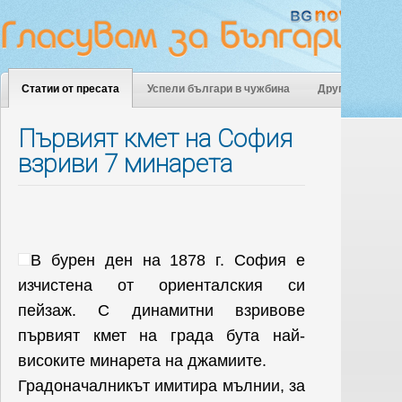
Статии от пресата
Успели българи в чужбина
Други
Първият кмет на София
взриви 7 минарета
В бурен ден на 1878 г. София е
изчистена от ориенталския си
пейзаж. С динамитни взривове
първият кмет на града бута най-
високите минарета на джамиите.
Градоначалникът имитира мълнии, за