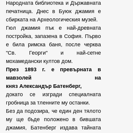
Народната библиотека и Държавната
печатница. Днес в Буюк джамия е
сбирката на Археологическия музей.
Гюл джамия пък е най-древната
постройка, запазена в София. Първо
е била римска баня, после черква
"Св. Георги" и най-сетне
мохамедански култов дом.
През 1893 г. е превърната в
мавзолей на
княз Александър Батенберг,
докато се изгради специалната
гробница за тленните му останки.
Без да подозира, че един ден тялото
му ще бъде положено в бившата
джамия, Батенберг издава тайната