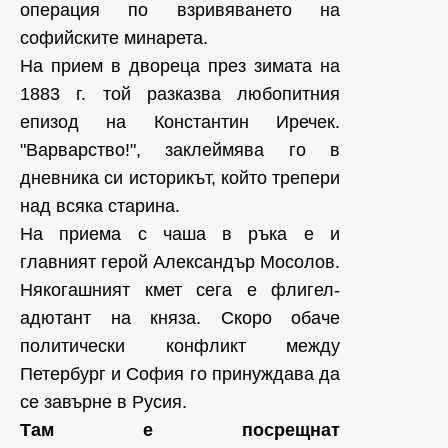
операция по взривяването на
софийските минарета.
На прием в двореца през зимата на
1883 г. той разказва любопитния
епизод на Константин Иречек.
"Варварство!", заклеймява го в
дневника си историкът, който трепери
над всяка старина.
На приема с чаша в ръка е и
главният герой Александър Мосолов.
Някогашният кмет сега е флигел-
адютант на княза. Скоро обаче
политически конфликт между
Петербург и София го принуждава да
се завърне в Русия.
Там е посрещнат