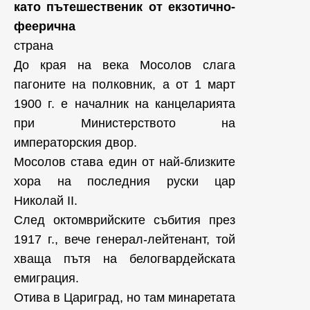
като пътешественик от екзотично-
феерична
страна
До края на века Мосолов слага
пагоните на полковник, а от 1 март
1900 г. е началник на канцеларията
при Министерството на
императорския двор.
Мосолов става един от най-близките
хора на последния руски цар
Николай II.
След октомврийските събития през
1917 г., вече генерал-лейтенант, той
хваща пътя на белогвардейската
емиграция.
Отива в Цариград, но там минаретата