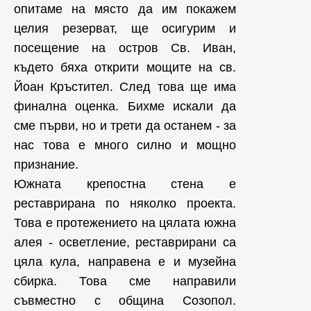
опитаме на място да им покажем
целия резерват, ще осигурим и
посещение на остров Св. Иван,
където бяха открити мощите на св.
Йоан Кръстител. След това ще има
финална оценка. Бихме искали да
сме първи, но и трети да останем - за
нас това е много силно и мощно
признание.
Южната крепостна стена е
реставрирана по няколко проекта.
Това е протежението на цялата южна
алея - осветление, реставрирани са
цяла кула, направена е и музейна
сбирка. Това сме направили
съвместно с община Созопол.