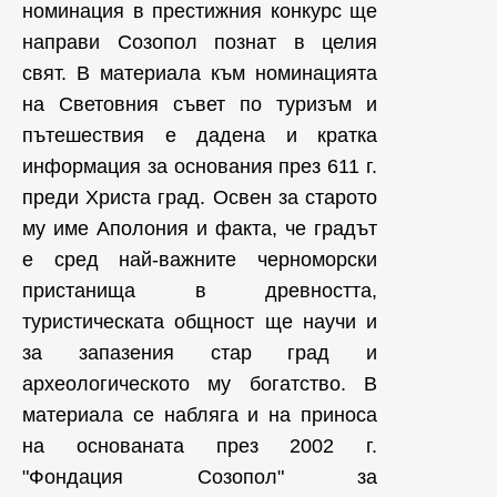
номинация в престижния конкурс ще
направи Созопол познат в целия
свят. В материала към номинацията
на Световния съвет по туризъм и
пътешествия е дадена и кратка
информация за основания през 611 г.
преди Христа град. Освен за старото
му име Аполония и факта, че градът
е сред най-важните черноморски
пристанища в древността,
туристическата общност ще научи и
за запазения стар град и
археологическото му богатство. В
материала се набляга и на приноса
на основаната през 2002 г.
"Фондация Созопол" за