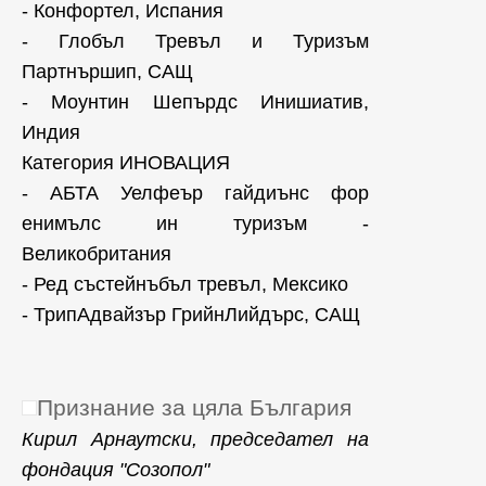
- Конфортел, Испания
- Глобъл Тревъл и Туризъм
Партнършип, САЩ
- Моунтин Шепърдс Инишиатив,
Индия
Категория ИНОВАЦИЯ
- АБТА Уелфеър гайдиънс фор
енимълс ин туризъм -
Великобритания
- Ред състейнъбъл тревъл, Мексико
- ТрипАдвайзър ГрийнЛийдърс, САЩ
Признание за цяла България
Кирил Арнаутски, председател на
фондация "Созопол"