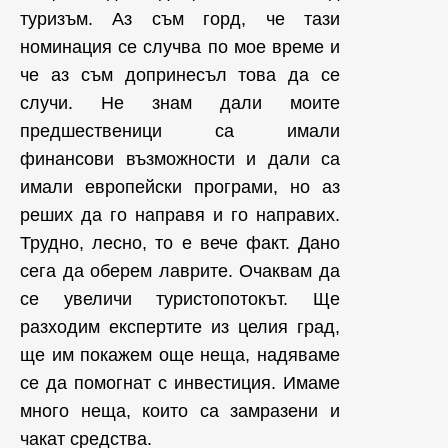
туризъм. Аз съм горд, че тази
номинация се случва по мое време и
че аз съм допринесъл това да се
случи. Не знам дали моите
предшественици са имали
финансови възможности и дали са
имали европейски програми, но аз
реших да го направя и го направих.
Трудно, лесно, то е вече факт. Дано
сега да оберем лаврите. Очаквам да
се увеличи туристопотокът. Ще
разходим експертите из целия град,
ще им покажем още неща, надяваме
се да помогнат с инвестиция. Имаме
много неща, които са замразени и
чакат средства.