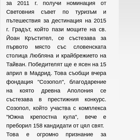
за 2011 г. получи номинация от
Световния съвет по туризъм и
пътешествия за дестинация на 2015
г. Градът, който пази мощите на св.
Йоан Кръстител, се състезава за
първото място със словенската
столица Любляна и крайбрежието на
Тайван. Победителят ще е ясен на 15
април в Мадрид. Това съобщи вчера
фондация "Созопол", благодарение
на която древна Аполония се
състезава в престижния конкурс.
Созопол, който участва с комплекса
"Южна крепостна кула", вече е
преборил 158 кандидати от цял свят.
Това е огромно признание за